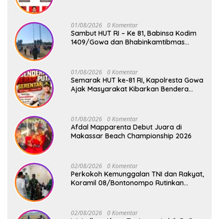
18 Agustus 2026
01/08/2026
0 Komentar
Sambut HUT RI – Ke 81, Babinsa Kodim
1409/Gowa dan Bhabinkamtibmas
Tempa Kedisiplinan Calon Paskibraka
Kecamatan Bontonompo
01/08/2026
0 Komentar
Semarak HUT ke-81 RI, Kapolresta Gowa
Ajak Masyarakat Kibarkan Bendera
Merah Putih
01/08/2026
0 Komentar
Afdal Mapparenta Debut Juara di
Makassar Beach Championship 2026
02/08/2026
0 Komentar
Perkokoh Kemunggalan TNI dan Rakyat,
Koramil 08/Bontonompo Rutinkan
Safari Subuh
02/08/2026
0 Komentar