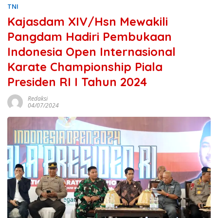
TNI
Kajasdam XIV/Hsn Mewakili
Pangdam Hadiri Pembukaan
Indonesia Open Internasional
Karate Championship Piala
Presiden RI I Tahun 2024
Redaksi
04/07/2024