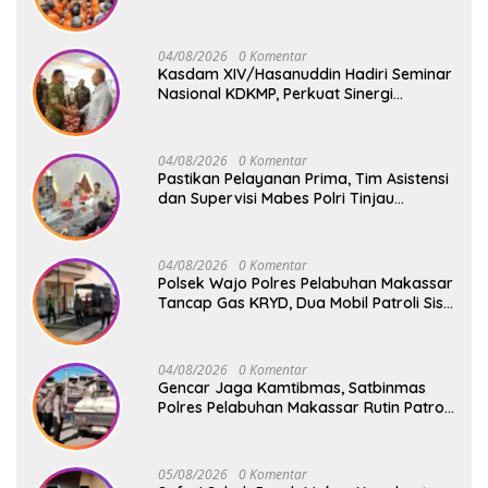
Harapan Baru
04/08/2026
0 Komentar
Kasdam XIV/Hasanuddin Hadiri Seminar
Nasional KDKMP, Perkuat Sinergi
Pembangunan Ekonomi Desa
04/08/2026
0 Komentar
Pastikan Pelayanan Prima, Tim Asistensi
dan Supervisi Mabes Polri Tinjau
Layanan 110, SPKT, Samapta dan
Command Center Polresta Gowa
04/08/2026
0 Komentar
Polsek Wajo Polres Pelabuhan Makassar
Tancap Gas KRYD, Dua Mobil Patroli Sisir
Titik Rawan Cegah Kejahatan
04/08/2026
0 Komentar
Gencar Jaga Kamtibmas, Satbinmas
Polres Pelabuhan Makassar Rutin Patroli
dan Binluh di Pelabuhan Paotere
05/08/2026
0 Komentar