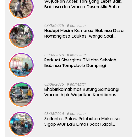
Wujudkan Akses Tani yang Lebih Baik,
Babinsa dan Warga Dusun Allu Bahu-
Membahu Buka Jalan Swadaya
03/08/2026
0 Komentar
Hadapi Musim Kemarau, Babinsa Desa
Romanglasa Edukasi Warga Soal
Bahaya Kebakaran dan Kesehatan
03/08/2026
0 Komentar
Perkuat Sinergitas TNI dan Sekolah,
Babinsa Tompobulu Dampingi
Penyaluran MBG di SD Center Malakaji
03/08/2026
0 Komentar
Bhabinkamtibmas Butung Sambangi
Warga, Ajak Wujudkan Kamtibmas
Aman dan Kondusif
03/08/2026
0 Komentar
Satlantas Polres Pelabuhan Makassar
Sigap Atur Lalu Lintas Saat Kapal
Sandar, Penumpang Aman dan Lancar