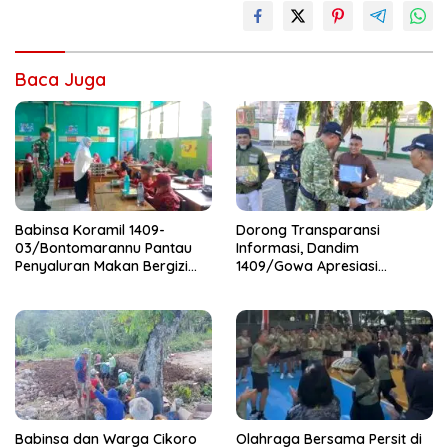
Baca Juga
Babinsa Koramil 1409-
Dorong Transparansi
03/Bontomarannu Pantau
Informasi, Dandim
Penyaluran Makan Bergizi
1409/Gowa Apresiasi
Gratis di SD Inpres Japing
Dedikasi Wartawan Media
Pattallassang
Mitra
Babinsa dan Warga Cikoro
Olahraga Bersama Persit di