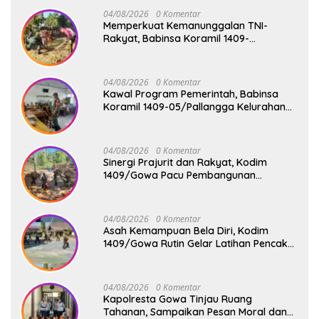
04/08/2026
0 Komentar
Memperkuat Kemanunggalan TNI-
Rakyat, Babinsa Koramil 1409-
08/Bontonompo Gelar Karya Bakti
Bersama Pemdes Jipang
04/08/2026
0 Komentar
Kawal Program Pemerintah, Babinsa
Koramil 1409-05/Pallangga Kelurahan
Tetebatu Pantau Penyaluran Makan
Bergizi Gratis di SD Inpres Biringkaloro
04/08/2026
0 Komentar
Sinergi Prajurit dan Rakyat, Kodim
1409/Gowa Pacu Pembangunan
Jembatan Gantung Tahap V di Dua
Lokasi Vital
04/08/2026
0 Komentar
Asah Kemampuan Bela Diri, Kodim
1409/Gowa Rutin Gelar Latihan Pencak
Silat Militer Tingkatkan Profesionalisme
Prajurit
04/08/2026
0 Komentar
Kapolresta Gowa Tinjau Ruang
Tahanan, Sampaikan Pesan Moral dan