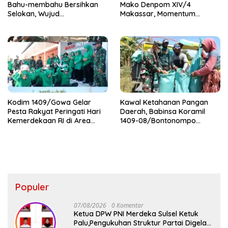
Bahu-membahu Bersihkan
Mako Denpom XIV/4
Selokan, Wujud
Makassar, Momentum
Kemanunggalan TNI-Rakyat
Pererat Kebersamaan dan
Syukuri Pertambahan Usia
Kodim 1409/Gowa Gelar
Kawal Ketahanan Pangan
Pesta Rakyat Peringati Hari
Daerah, Babinsa Koramil
Kemerdekaan RI di Area
1409-08/Bontonompo
KDKMP
Dampingi Petani Gowa Saat
Panen
Populer
07/08/2026
0 Komentar
Ketua DPW PNI Merdeka Sulsel Ketuk
Palu,Pengukuhan Struktur Partai Digelar