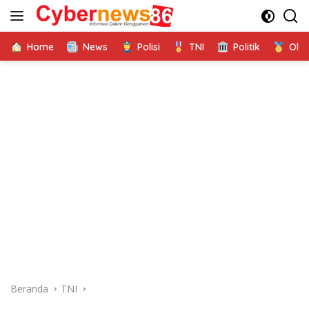
Langsung
ke
konten
Home
News
Polisi
TNI
Politik
Ola
Beranda
TNI