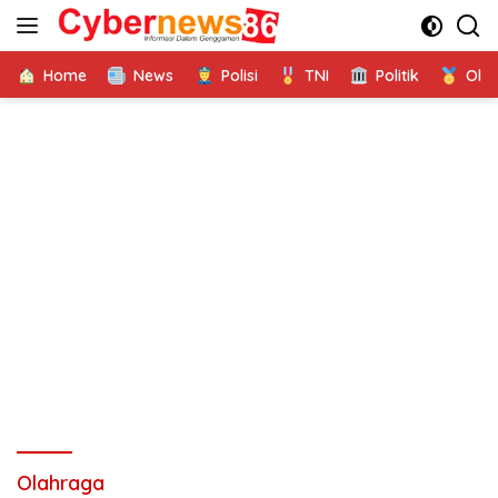
Langsung
ke
konten
Home
News
Polisi
TNI
Politik
Ola
Olahraga