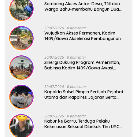
Sambung Akses Antar-Desa, TNI dan
Warga Bahu-membahu Bangun Dua
Jembatan Gantung Tahap V di
Kabupaten Gowa
30/07/2026
0 Komentar
Wujudkan Akses Permanen, Kodim
1409/Gowa Akselerasi Pembangunan
Jembatan Beton di Badenglolo dan
Pabundukang
30/07/2026
0 Komentar
Sinergi Dukung Program Pemerintah,
Babinsa Kodim 1409/Gowa Awasi
Program MBG dari SPPG Pallangga 3
30/07/2026
0 Komentar
Kapolda Sulsel Pimpin Sertijab Pejabat
Utama dan Kapolres Jajaran Serta
Lantik Karolog dan Kapolresta Gowa
30/07/2026
0 Komentar
Kabur ke Barru, Terduga Pelaku
Kekerasan Seksual Dibekuk Tim URC
Resmob Satreskrim Polres Pelabuhan