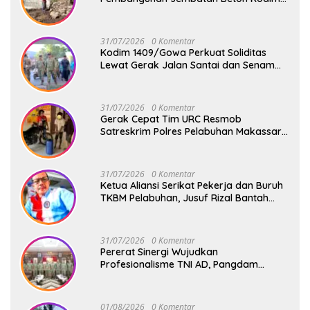
1409/Gowa Terus Berjalan
31/07/2026
0 Komentar
Kodim 1409/Gowa Perkuat Soliditas
Lewat Gerak Jalan Santai dan Senam
Bersama Keluarga Besar Kodim Gowa
31/07/2026
0 Komentar
Gerak Cepat Tim URC Resmob
Satreskrim Polres Pelabuhan Makassar
Bekuk Pencuri Solar dan Dongkrak Truk
31/07/2026
0 Komentar
Ketua Aliansi Serikat Pekerja dan Buruh
TKBM Pelabuhan, Jusuf Rizal Bantah
Akan Ada Aksi Mogol Nasional
31/07/2026
0 Komentar
Pererat Sinergi Wujudkan
Profesionalisme TNI AD, Pangdam
XIV/Hsn Terima Kunjungan Silaturahmi
Pangdivif 3/Kostrad
01/08/2026
0 Komentar