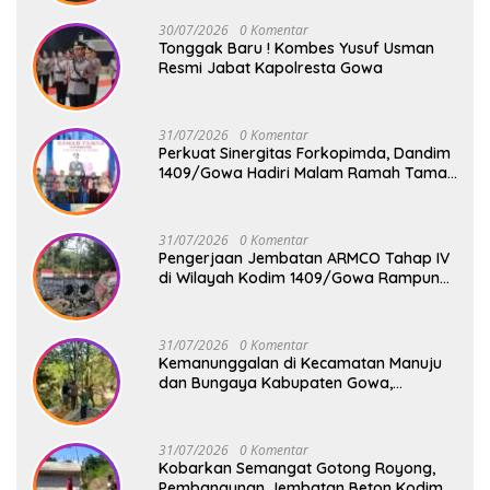
Makassar
30/07/2026
0 Komentar
Tonggak Baru ! Kombes Yusuf Usman
Resmi Jabat Kapolresta Gowa
31/07/2026
0 Komentar
Perkuat Sinergitas Forkopimda, Dandim
1409/Gowa Hadiri Malam Ramah Tamah
Penyambutan Kapolresta Gowa
31/07/2026
0 Komentar
Pengerjaan Jembatan ARMCO Tahap IV
di Wilayah Kodim 1409/Gowa Rampung
100%, Warga Desa Mamampang Kini
Punya Akses Baru
31/07/2026
0 Komentar
Kemanunggalan di Kecamatan Manuju
dan Bungaya Kabupaten Gowa,
Pembangunan Dua Jembatan Gantung
Terus Digenjot
31/07/2026
0 Komentar
Kobarkan Semangat Gotong Royong,
Pembangunan Jembatan Beton Kodim