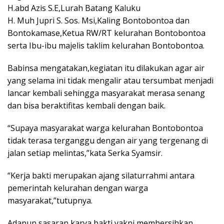
H.abd Azis S.E,Lurah Batang Kaluku
H. Muh Jupri S. Sos. Msi,Kaling Bontobontoa dan
Bontokamase,Ketua RW/RT kelurahan Bontobontoa
serta Ibu-ibu majelis taklim kelurahan Bontobontoa.
Babinsa mengatakan,kegiatan itu dilakukan agar air
yang selama ini tidak mengalir atau tersumbat menjadi
lancar kembali sehingga masyarakat merasa senang
dan bisa beraktifitas kembali dengan baik.
“Supaya masyarakat warga kelurahan Bontobontoa
tidak terasa terganggu dengan air yang tergenang di
jalan setiap melintas,”kata Serka Syamsir.
“Kerja bakti merupakan ajang silaturrahmi antara
pemerintah kelurahan dengan warga
masyarakat,”tutupnya.
Adapun sasaran karya bakti yakni membersihkan