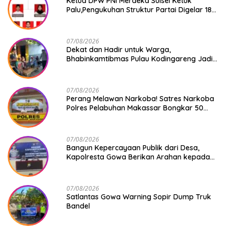
Ketua DPW PNI Merdeka Sulsel Ketuk
Palu,Pengukuhan Struktur Partai Digelar 18
Agustus 2026
07/08/2026
Dekat dan Hadir untuk Warga,
Bhabinkamtibmas Pulau Kodingareng Jadi
Sahabat Masyarakat
07/08/2026
Perang Melawan Narkoba! Satres Narkoba
Polres Pelabuhan Makassar Bongkar 50
Kasus, Puluhan Pelaku Ditangkap
07/08/2026
Bangun Kepercayaan Publik dari Desa,
Kapolresta Gowa Berikan Arahan kepada
Seluruh Bhabinkamtibmas Jajaran Polresta
Gowa
07/08/2026
Satlantas Gowa Warning Sopir Dump Truk
Bandel