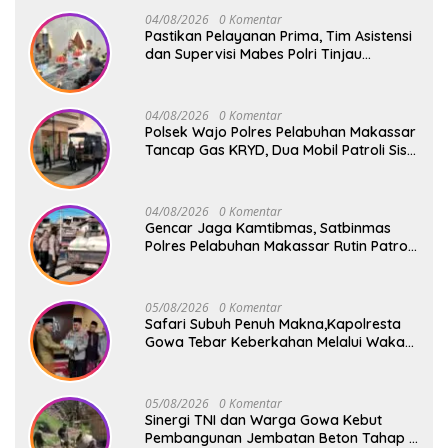
04/08/2026
0 Komentar
Pastikan Pelayanan Prima, Tim Asistensi
dan Supervisi Mabes Polri Tinjau
Layanan 110, SPKT, Samapta dan
Command Center Polresta Gowa
04/08/2026
0 Komentar
Polsek Wajo Polres Pelabuhan Makassar
Tancap Gas KRYD, Dua Mobil Patroli Sisir
Titik Rawan Cegah Kejahatan
04/08/2026
0 Komentar
Gencar Jaga Kamtibmas, Satbinmas
Polres Pelabuhan Makassar Rutin Patroli
dan Binluh di Pelabuhan Paotere
05/08/2026
0 Komentar
Safari Subuh Penuh Makna,Kapolresta
Gowa Tebar Keberkahan Melalui Wakaf
Al-Qur’an
05/08/2026
0 Komentar
Sinergi TNI dan Warga Gowa Kebut
Pembangunan Jembatan Beton Tahap V