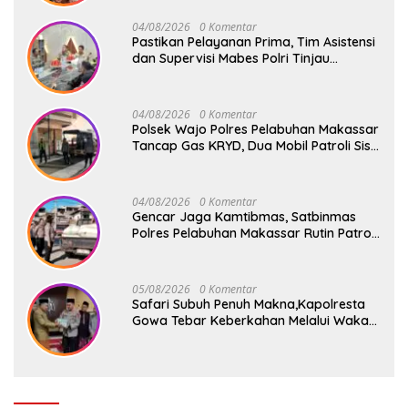
04/08/2026
0 Komentar
Pastikan Pelayanan Prima, Tim Asistensi
dan Supervisi Mabes Polri Tinjau
Layanan 110, SPKT, Samapta dan
Command Center Polresta Gowa
04/08/2026
0 Komentar
Polsek Wajo Polres Pelabuhan Makassar
Tancap Gas KRYD, Dua Mobil Patroli Sisir
Titik Rawan Cegah Kejahatan
04/08/2026
0 Komentar
Gencar Jaga Kamtibmas, Satbinmas
Polres Pelabuhan Makassar Rutin Patroli
dan Binluh di Pelabuhan Paotere
05/08/2026
0 Komentar
Safari Subuh Penuh Makna,Kapolresta
Gowa Tebar Keberkahan Melalui Wakaf
Al-Qur’an