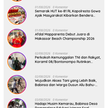
Kecamatan Bontonompo
01/08/2026
0 Komentar
Semarak HUT ke-81 RI, Kapolresta Gowa
Ajak Masyarakat Kibarkan Bendera
Merah Putih
01/08/2026
0 Komentar
Afdal Mapparenta Debut Juara di
Makassar Beach Championship 2026
02/08/2026
0 Komentar
Perkokoh Kemunggalan TNI dan Rakyat,
Koramil 08/Bontonompo Rutinkan
Safari Subuh
02/08/2026
0 Komentar
Wujudkan Akses Tani yang Lebih Baik,
Babinsa dan Warga Dusun Allu Bahu-
Membahu Buka Jalan Swadaya
03/08/2026
0 Komentar
Hadapi Musim Kemarau, Babinsa Desa