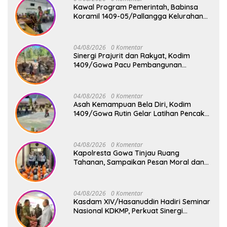
Kawal Program Pemerintah, Babinsa
Koramil 1409-05/Pallangga Kelurahan
Tetebatu Pantau Penyaluran Makan
Bergizi Gratis di SD Inpres Biringkaloro
04/08/2026
0 Komentar
Sinergi Prajurit dan Rakyat, Kodim
1409/Gowa Pacu Pembangunan
Jembatan Gantung Tahap V di Dua
Lokasi Vital
04/08/2026
0 Komentar
Asah Kemampuan Bela Diri, Kodim
1409/Gowa Rutin Gelar Latihan Pencak
Silat Militer Tingkatkan Profesionalisme
Prajurit
04/08/2026
0 Komentar
Kapolresta Gowa Tinjau Ruang
Tahanan, Sampaikan Pesan Moral dan
Harapan Baru
04/08/2026
0 Komentar
Kasdam XIV/Hasanuddin Hadiri Seminar
Nasional KDKMP, Perkuat Sinergi
Pembangunan Ekonomi Desa