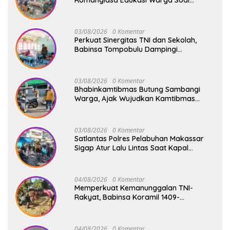
Romanglasa Edukasi Warga Soal
Bahaya Kebakaran dan Kesehatan
03/08/2026
0 Komentar
Perkuat Sinergitas TNI dan Sekolah,
Babinsa Tompobulu Dampingi
Penyaluran MBG di SD Center Malakaji
03/08/2026
0 Komentar
Bhabinkamtibmas Butung Sambangi
Warga, Ajak Wujudkan Kamtibmas
Aman dan Kondusif
03/08/2026
0 Komentar
Satlantas Polres Pelabuhan Makassar
Sigap Atur Lalu Lintas Saat Kapal
Sandar, Penumpang Aman dan Lancar
04/08/2026
0 Komentar
Memperkuat Kemanunggalan TNI-
Rakyat, Babinsa Koramil 1409-
08/Bontonompo Gelar Karya Bakti
Bersama Pemdes Jipang
04/08/2026
0 Komentar