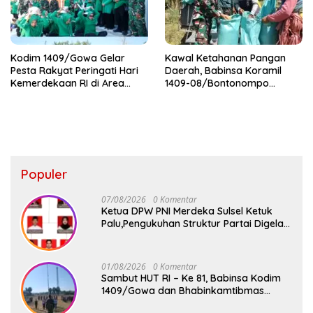
Kodim 1409/Gowa Gelar
Kawal Ketahanan Pangan
Pesta Rakyat Peringati Hari
Daerah, Babinsa Koramil
Kemerdekaan RI di Area
1409-08/Bontonompo
KDKMP
Dampingi Petani Gowa Saat
Panen
Populer
07/08/2026
0 Komentar
Ketua DPW PNI Merdeka Sulsel Ketuk
Palu,Pengukuhan Struktur Partai Digelar
18 Agustus 2026
01/08/2026
0 Komentar
Sambut HUT RI – Ke 81, Babinsa Kodim
1409/Gowa dan Bhabinkamtibmas
Tempa Kedisiplinan Calon Paskibraka