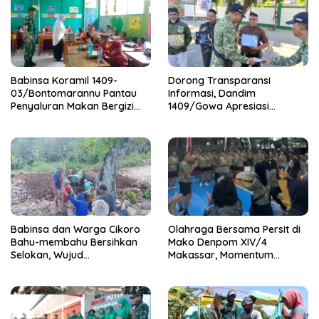
Babinsa Koramil 1409-
Dorong Transparansi
03/Bontomarannu Pantau
Informasi, Dandim
Penyaluran Makan Bergizi
1409/Gowa Apresiasi
Gratis di SD Inpres Japing
Dedikasi Wartawan Media
Pattallassang
Mitra
Babinsa dan Warga Cikoro
Olahraga Bersama Persit di
Bahu-membahu Bersihkan
Mako Denpom XIV/4
Selokan, Wujud
Makassar, Momentum
Kemanunggalan TNI-Rakyat
Pererat Kebersamaan dan
Syukuri Pertambahan Usia