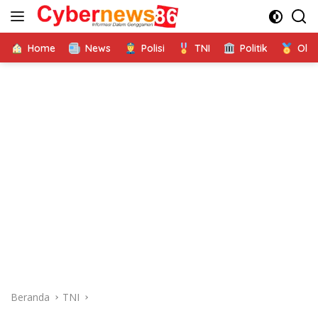
Langsung
ke
konten
Home
News
Polisi
TNI
Politik
Ola
Beranda
TNI