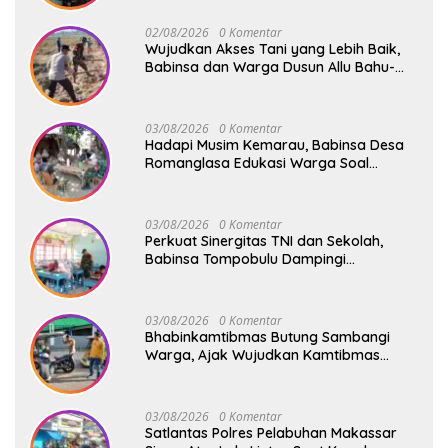
02/08/2026
0 Komentar
Wujudkan Akses Tani yang Lebih Baik,
Babinsa dan Warga Dusun Allu Bahu-
Membahu Buka Jalan Swadaya
03/08/2026
0 Komentar
Hadapi Musim Kemarau, Babinsa Desa
Romanglasa Edukasi Warga Soal
Bahaya Kebakaran dan Kesehatan
03/08/2026
0 Komentar
Perkuat Sinergitas TNI dan Sekolah,
Babinsa Tompobulu Dampingi
Penyaluran MBG di SD Center Malakaji
03/08/2026
0 Komentar
Bhabinkamtibmas Butung Sambangi
Warga, Ajak Wujudkan Kamtibmas
Aman dan Kondusif
03/08/2026
0 Komentar
Satlantas Polres Pelabuhan Makassar