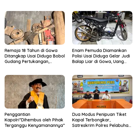
Firdaus Serap Aspirasi
dengan Keluarga Usai Acara
Warga dan Jaga Kamtibmas
Pernikahan
Remaja 18 Tahun di Gowa
Enam Pemuda Diamankan
Ditangkap Usai Diduga Bobol
Polisi Usai Diduga Gelar Judi
Gudang Pertukangan,
Balap Liar di Gowa, Uang
Kerugian Korban Capai Rp 6
Taruhan Rp 9,1 Juta Disita
Juta
Penggantian
Dua Modus Penipuan Tiket
Kapolri”Dihembus oleh Pihak
Kapal Terbongkar,
Terganggu Kenyamanannya”
Satreskrim Polres Pelabuhan
Makassar Ungkap Kasus
Menonjol