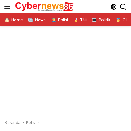
Langsung
ke
konten
Home
News
Polisi
TNI
Politik
Ola
Beranda
Polisi