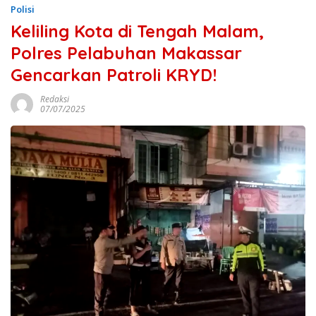
Polisi
Keliling Kota di Tengah Malam,
Polres Pelabuhan Makassar
Gencarkan Patroli KRYD!
Redaksi
07/07/2025