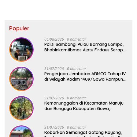
Populer
06/08/2026
0 Komentar
Polisi Sambangi Pulau Barrang Lompo,
Bhabinkamtibmas Aiptu Firdaus Serap
Aspirasi Warga dan Jaga Kamtibmas
31/07/2026
0 Komentar
Pengerjaan Jembatan ARMCO Tahap IV
di Wilayah Kodim 1409/Gowa Rampung
100%, Warga Desa Mamampang Kini
Punya Akses Baru
31/07/2026
0 Komentar
Kemanunggalan di Kecamatan Manuju
dan Bungaya Kabupaten Gowa,
Pembangunan Dua Jembatan Gantung
Terus Digenjot
31/07/2026
0 Komentar
Kobarkan Semangat Gotong Royong,