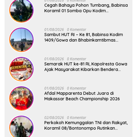
01/08/2026
0 Komentar
Cegah Bahaya Pohon Tumbang, Babinsa
Koramil 01 Somba Opu Kodim
1409/Gowa Gelar Karya Bakti Pangkas
Ranting Pohon Bersama Warga Bonto
Baddo
01/08/2026
0 Komentar
Sambut HUT RI – Ke 81, Babinsa Kodim
1409/Gowa dan Bhabinkamtibmas
Tempa Kedisiplinan Calon Paskibraka
Kecamatan Bontonompo
01/08/2026
0 Komentar
Semarak HUT ke-81 RI, Kapolresta Gowa
Ajak Masyarakat Kibarkan Bendera
Merah Putih
01/08/2026
0 Komentar
Afdal Mapparenta Debut Juara di
Makassar Beach Championship 2026
02/08/2026
0 Komentar
Perkokoh Kemunggalan TNI dan Rakyat,
Koramil 08/Bontonompo Rutinkan
Safari Subuh