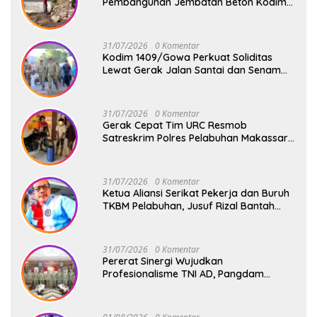
Pembangunan Jembatan Beton Kodim
1409/Gowa Terus Berjalan
31/07/2026
0 Komentar
Kodim 1409/Gowa Perkuat Soliditas
Lewat Gerak Jalan Santai dan Senam
Bersama Keluarga Besar Kodim Gowa
31/07/2026
0 Komentar
Gerak Cepat Tim URC Resmob
Satreskrim Polres Pelabuhan Makassar
Bekuk Pencuri Solar dan Dongkrak Truk
31/07/2026
0 Komentar
Ketua Aliansi Serikat Pekerja dan Buruh
TKBM Pelabuhan, Jusuf Rizal Bantah
Akan Ada Aksi Mogol Nasional
31/07/2026
0 Komentar
Pererat Sinergi Wujudkan
Profesionalisme TNI AD, Pangdam
XIV/Hsn Terima Kunjungan Silaturahmi
Pangdivif 3/Kostrad