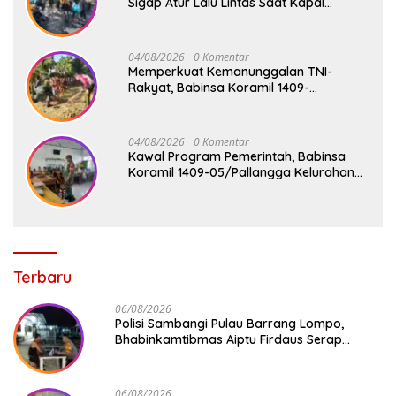
Sigap Atur Lalu Lintas Saat Kapal
Sandar, Penumpang Aman dan Lancar
04/08/2026
0 Komentar
Memperkuat Kemanunggalan TNI-
Rakyat, Babinsa Koramil 1409-
08/Bontonompo Gelar Karya Bakti
Bersama Pemdes Jipang
04/08/2026
0 Komentar
Kawal Program Pemerintah, Babinsa
Koramil 1409-05/Pallangga Kelurahan
Tetebatu Pantau Penyaluran Makan
Bergizi Gratis di SD Inpres Biringkaloro
Terbaru
06/08/2026
Polisi Sambangi Pulau Barrang Lompo,
Bhabinkamtibmas Aiptu Firdaus Serap
Aspirasi Warga dan Jaga Kamtibmas
06/08/2026