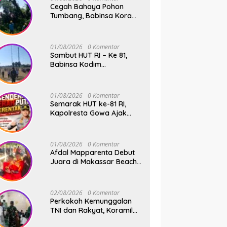
Cegah Bahaya Pohon
Tumbang, Babinsa Koramil
01 Somba Opu Kodim
1409/Gowa Gelar Karya
Bakti Pangkas Ranting
01/08/2026
0 Komentar
Pohon Bersama Warga
Sambut HUT RI – Ke 81,
Bonto Baddo
Babinsa Kodim
1409/Gowa dan
Bhabinkamtibmas Tempa
Kedisiplinan Calon
01/08/2026
0 Komentar
Paskibraka Kecamatan
Semarak HUT ke-81 RI,
Bontonompo
Kapolresta Gowa Ajak
Masyarakat Kibarkan
Bendera Merah Putih
01/08/2026
0 Komentar
Afdal Mapparenta Debut
Juara di Makassar Beach
Championship 2026
02/08/2026
0 Komentar
Perkokoh Kemunggalan
TNI dan Rakyat, Koramil
08/Bontonompo Rutinkan