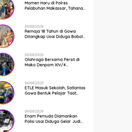
Momen Haru di Polres
Pelabuhan Makassar, Tahanan
Dipertemukan dengan
Keluarga Usai Acara
Pernikahan
06/08/2026
Remaja 18 Tahun di Gowa
Ditangkap Usai Diduga Bobol
Gudang Pertukangan, Kerugian
Korban Capai Rp 6 Juta
06/08/2026
Olahraga Bersama Persit di
Mako Denpom XIV/4
Makassar, Momentum Pererat
Kebersamaan dan Syukuri
Pertambahan Usia
06/08/2026
ETLE Masuk Sekolah, Satlantas
Gowa Bentuk Pelajar Taat
Aturan
06/08/2026
Enam Pemuda Diamankan
Polisi Usai Diduga Gelar Judi
Balap Liar di Gowa, Uang