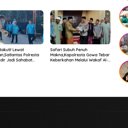
takuti! Lewat
Safari Subuh Penuh
n,Satlantas Polresta
Makna,Kapolresta Gowa Tebar
ir Jadi Sahabat
Keberkahan Melalui Wakaf Al-
SD Mangngalli
Qur’an