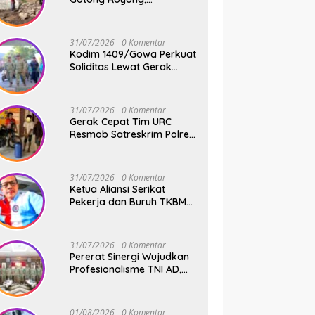
Pembangunan Jembatan
Beton Kodim 1409/Gowa
Terus Berjalan
31/07/2026
0 Komentar
Kodim 1409/Gowa Perkuat
Soliditas Lewat Gerak
Jalan Santai dan Senam
Bersama Keluarga Besar
Kodim Gowa
31/07/2026
0 Komentar
Gerak Cepat Tim URC
Resmob Satreskrim Polres
Pelabuhan Makassar
Bekuk Pencuri Solar dan
Dongkrak Truk
31/07/2026
0 Komentar
Ketua Aliansi Serikat
Pekerja dan Buruh TKBM
Pelabuhan, Jusuf Rizal
Bantah Akan Ada Aksi
Mogol Nasional
31/07/2026
0 Komentar
Pererat Sinergi Wujudkan
Profesionalisme TNI AD,
Pangdam XIV/Hsn Terima
Kunjungan Silaturahmi
Pangdivif 3/Kostrad
01/08/2026
0 Komentar