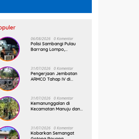
opuler
06/08/2026
0 Komentar
Polisi Sambangi Pulau
Barrang Lompo,
Bhabinkamtibmas Aiptu
Firdaus Serap Aspirasi
Warga dan Jaga
31/07/2026
0 Komentar
Kamtibmas
Pengerjaan Jembatan
ARMCO Tahap IV di
Wilayah Kodim 1409/Gowa
Rampung 100%, Warga
Desa Mamampang Kini
31/07/2026
0 Komentar
Punya Akses Baru
Kemanunggalan di
Kecamatan Manuju dan
Bungaya Kabupaten
Gowa, Pembangunan Dua
Jembatan Gantung Terus
31/07/2026
0 Komentar
Digenjot
Kobarkan Semangat
Gotong Royong,