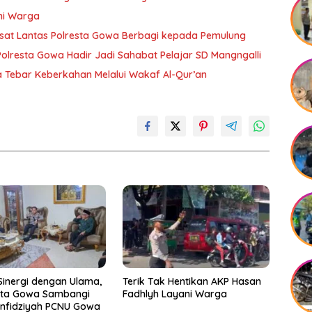
ni Warga
sat Lantas Polresta Gowa Berbagi kepada Pemulung
Polresta Gowa Hadir Jadi Sahabat Pelajar SD Mangngalli
 Tebar Keberkahan Melalui Wakaf Al-Qur’an
Sinergi dengan Ulama,
Terik Tak Hentikan AKP Hasan
sta Gowa Sambangi
Fadhlyh Layani Warga
anfidziyah PCNU Gowa