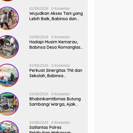
Safari Subuh
02/08/2026
0 Komentar
Wujudkan Akses Tani yang
Lebih Baik, Babinsa dan
Warga Dusun Allu Bahu-
Membahu Buka Jalan
Swadaya
03/08/2026
0 Komentar
Hadapi Musim Kemarau,
Babinsa Desa Romanglasa
Edukasi Warga Soal
Bahaya Kebakaran dan
Kesehatan
03/08/2026
0 Komentar
Perkuat Sinergitas TNI dan
Sekolah, Babinsa
Tompobulu Dampingi
Penyaluran MBG di SD
Center Malakaji
03/08/2026
0 Komentar
Bhabinkamtibmas Butung
Sambangi Warga, Ajak
Wujudkan Kamtibmas
Aman dan Kondusif
03/08/2026
0 Komentar
Satlantas Polres
Pelabuhan Makassar