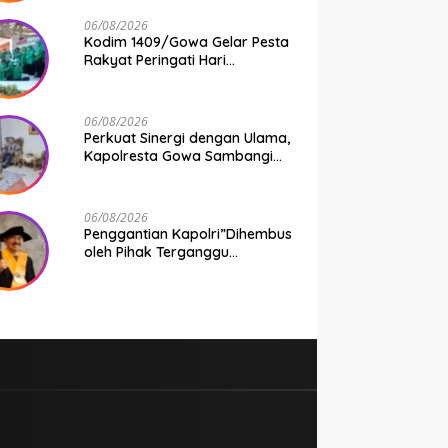
Taruhan Rp 9,1 Juta Disita
06/08/2026
Kodim 1409/Gowa Gelar Pesta
Rakyat Peringati Hari
Kemerdekaan RI di Area
KDKMP
06/08/2026
Perkuat Sinergi dengan Ulama,
Kapolresta Gowa Sambangi
Ketua Tanfidziyah PCNU Gowa
06/08/2026
Penggantian Kapolri”Dihembus
oleh Pihak Terganggu
Kenyamanannya”