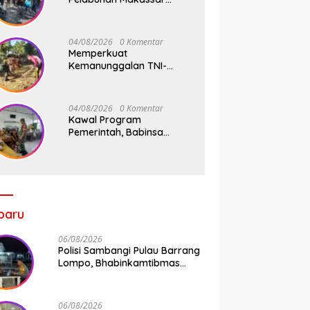
Sigap Atur Lalu Lintas Saat
Kapal Sandar, Penumpang
Aman dan Lancar
04/08/2026
0 Komentar
Memperkuat
Kemanunggalan TNI-
Rakyat, Babinsa Koramil
1409-08/Bontonompo
Gelar Karya Bakti
04/08/2026
0 Komentar
Bersama Pemdes Jipang
Kawal Program
Pemerintah, Babinsa
Koramil 1409-
05/Pallangga Kelurahan
Tetebatu Pantau
Penyaluran Makan Bergizi
Gratis di SD Inpres
Biringkaloro
baru
06/08/2026
Polisi Sambangi Pulau Barrang
Lompo, Bhabinkamtibmas
Aiptu Firdaus Serap Aspirasi
Warga dan Jaga Kamtibmas
06/08/2026