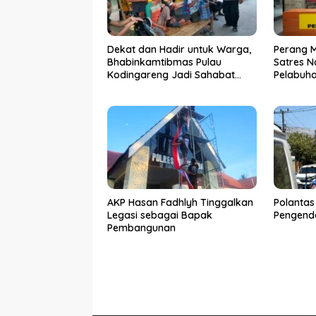
Dekat dan Hadir untuk Warga,
Perang 
Bhabinkamtibmas Pulau
Satres N
Kodingareng Jadi Sahabat
Pelabuh
Masyarakat
50 Kasus
Ditangk
AKP Hasan Fadhlyh Tinggalkan
Polantas
Legasi sebagai Bapak
Pengenda
Pembangunan