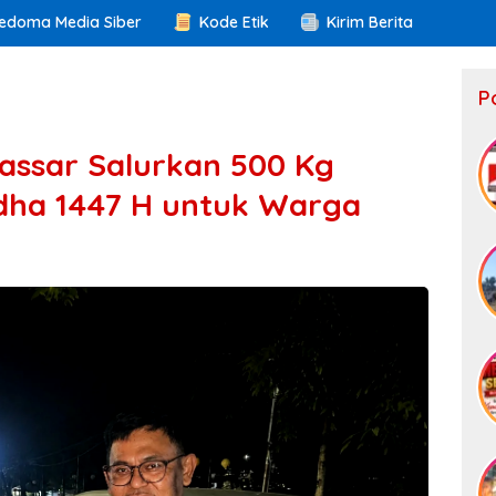
edoma Media Siber
Kode Etik
Kirim Berita
P
assar Salurkan 500 Kg
Adha 1447 H untuk Warga