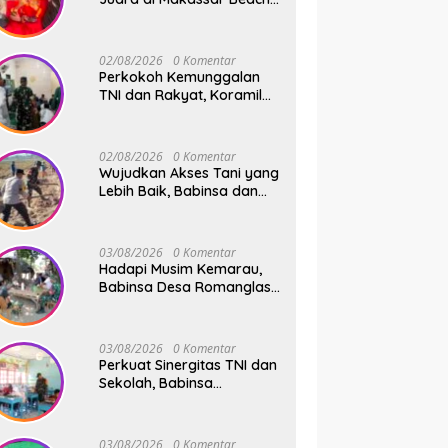
Championship 2026
02/08/2026
0 Komentar
Perkokoh Kemunggalan
TNI dan Rakyat, Koramil
08/Bontonompo Rutinkan
Safari Subuh
02/08/2026
0 Komentar
Wujudkan Akses Tani yang
Lebih Baik, Babinsa dan
Warga Dusun Allu Bahu-
Membahu Buka Jalan
Swadaya
03/08/2026
0 Komentar
Hadapi Musim Kemarau,
Babinsa Desa Romanglasa
Edukasi Warga Soal
Bahaya Kebakaran dan
Kesehatan
03/08/2026
0 Komentar
Perkuat Sinergitas TNI dan
Sekolah, Babinsa
Tompobulu Dampingi
Penyaluran MBG di SD
Center Malakaji
03/08/2026
0 Komentar