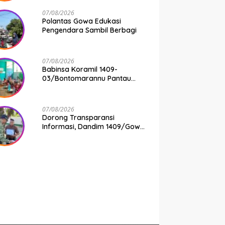
07/08/2026
Polantas Gowa Edukasi
Pengendara Sambil Berbagi
07/08/2026
Babinsa Koramil 1409-
03/Bontomarannu Pantau
Penyaluran Makan Bergizi
Gratis di SD Inpres Japing
Pattallassang
07/08/2026
Dorong Transparansi
Informasi, Dandim 1409/Gowa
Apresiasi Dedikasi Wartawan
Media Mitra