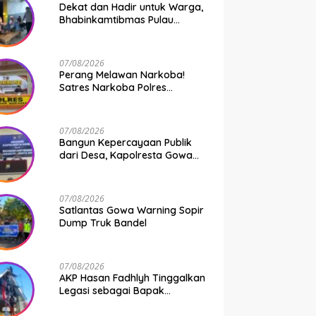
Dekat dan Hadir untuk Warga,
Bhabinkamtibmas Pulau
Kodingareng Jadi Sahabat
Masyarakat
07/08/2026
Perang Melawan Narkoba!
Satres Narkoba Polres
Pelabuhan Makassar Bongkar
50 Kasus, Puluhan Pelaku
Ditangkap
07/08/2026
Bangun Kepercayaan Publik
dari Desa, Kapolresta Gowa
Berikan Arahan kepada
Seluruh Bhabinkamtibmas
Jajaran Polresta Gowa
07/08/2026
Satlantas Gowa Warning Sopir
Dump Truk Bandel
07/08/2026
AKP Hasan Fadhlyh Tinggalkan
Legasi sebagai Bapak
Pembangunan