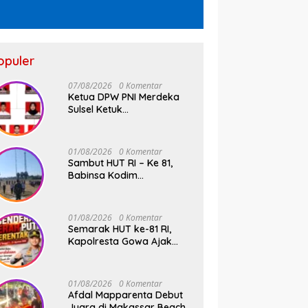
opuler
07/08/2026
0 Komentar
Ketua DPW PNI Merdeka
Sulsel Ketuk
Palu,Pengukuhan Struktur
Partai Digelar 18 Agustus
2026
01/08/2026
0 Komentar
Sambut HUT RI – Ke 81,
Babinsa Kodim
1409/Gowa dan
Bhabinkamtibmas Tempa
Kedisiplinan Calon
01/08/2026
0 Komentar
Paskibraka Kecamatan
Semarak HUT ke-81 RI,
Bontonompo
Kapolresta Gowa Ajak
Masyarakat Kibarkan
Bendera Merah Putih
01/08/2026
0 Komentar
Afdal Mapparenta Debut
Juara di Makassar Beach