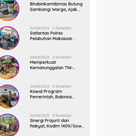
Bhabinkamtibmas Butung
Sambangi Warga, Ajak
Wujudkan Kamtibmas
Aman dan Kondusif
03/08/2026
0 Komentar
Satlantas Polres
Pelabuhan Makassar
Sigap Atur Lalu Lintas Saat
Kapal Sandar, Penumpang
Aman dan Lancar
04/08/2026
0 Komentar
Memperkuat
Kemanunggalan TNI-
Rakyat, Babinsa Koramil
1409-08/Bontonompo
Gelar Karya Bakti
04/08/2026
0 Komentar
Bersama Pemdes Jipang
Kawal Program
Pemerintah, Babinsa
Koramil 1409-
05/Pallangga Kelurahan
Tetebatu Pantau
04/08/2026
0 Komentar
Penyaluran Makan Bergizi
Sinergi Prajurit dan
Gratis di SD Inpres
Rakyat, Kodim 1409/Gowa
Biringkaloro
Pacu Pembangunan