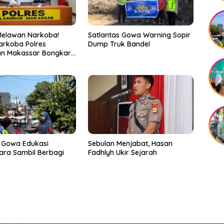
Melawan Narkoba!
Satlantas Gowa Warning Sopir
arkoba Polres
Dump Truk Bandel
an Makassar Bongkar
, Puluhan Pelaku
ap
 Gowa Edukasi
Sebulan Menjabat, Hasan
ra Sambil Berbagi
Fadhlyh Ukir Sejarah