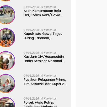
Jembatan Gantung Tahap
V di Dua Lokasi Vital
04/08/2026
0 Komentar
Asah Kemampuan Bela
Diri, Kodim 1409/Gowa
Rutin Gelar Latihan Pencak
Silat Militer Tingkatkan
Profesionalisme Prajurit
04/08/2026
0 Komentar
Kapolresta Gowa Tinjau
Ruang Tahanan,
Sampaikan Pesan Moral
dan Harapan Baru
04/08/2026
0 Komentar
Kasdam XIV/Hasanuddin
Hadiri Seminar Nasional
KDKMP, Perkuat Sinergi
Pembangunan Ekonomi
Desa
04/08/2026
0 Komentar
Pastikan Pelayanan Prima,
Tim Asistensi dan Supervisi
Mabes Polri Tinjau
Layanan 110, SPKT,
Samapta dan Command
04/08/2026
0 Komentar
Center Polresta Gowa
Polsek Wajo Polres
Pelabuhan Makassar