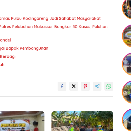
ibmas Pulau Kodingareng Jadi Sahabat Masyarakat
olres Pelabuhan Makassar Bongkar 50 Kasus, Puluhan
andel
agai Bapak Pembangunan
 Berbagi
rah