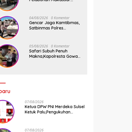
Tancap Gas KRYD, Dua
Mobil Patroli Sisir Titik
Rawan Cegah Kejahatan
04/08/2026
0 Komentar
Gencar Jaga Kamtibmas,
Satbinmas Polres
Pelabuhan Makassar Rutin
Patroli dan Binluh di
Pelabuhan Paotere
05/08/2026
0 Komentar
Safari Subuh Penuh
Makna,Kapolresta Gowa
Tebar Keberkahan Melalui
Wakaf Al-Qur’an
baru
07/08/2026
Ketua DPW PNI Merdeka Sulsel
Ketuk Palu,Pengukuhan
Struktur Partai Digelar 18
Agustus 2026
07/08/2026