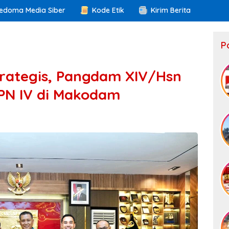
edoma Media Siber
Kode Etik
Kirim Berita
P
rategis, Pangdam XIV/Hsn
PN IV di Makodam