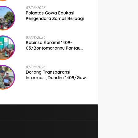
07/08/2026
Polantas Gowa Edukasi
Pengendara Sambil Berbagi
07/08/2026
Babinsa Koramil 1409-
03/Bontomarannu Pantau
Penyaluran Makan Bergizi
Gratis di SD Inpres Japing
Pattallassang
07/08/2026
Dorong Transparansi
Informasi, Dandim 1409/Gowa
Apresiasi Dedikasi Wartawan
Media Mitra