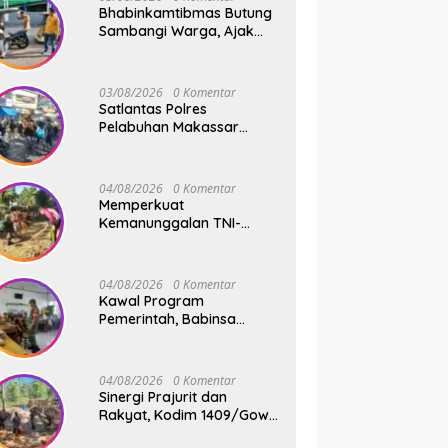
Bhabinkamtibmas Butung
Sambangi Warga, Ajak
Wujudkan Kamtibmas
Aman dan Kondusif
03/08/2026
0 Komentar
Satlantas Polres
Pelabuhan Makassar
Sigap Atur Lalu Lintas Saat
Kapal Sandar, Penumpang
Aman dan Lancar
04/08/2026
0 Komentar
Memperkuat
Kemanunggalan TNI-
Rakyat, Babinsa Koramil
1409-08/Bontonompo
Gelar Karya Bakti
04/08/2026
0 Komentar
Bersama Pemdes Jipang
Kawal Program
Pemerintah, Babinsa
Koramil 1409-
05/Pallangga Kelurahan
Tetebatu Pantau
04/08/2026
0 Komentar
Penyaluran Makan Bergizi
Sinergi Prajurit dan
Gratis di SD Inpres
Rakyat, Kodim 1409/Gowa
Biringkaloro
Pacu Pembangunan