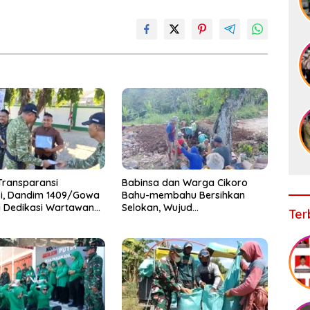
Transparansi
Babinsa dan Warga Cikoro
si, Dandim 1409/Gowa
Bahu-membahu Bersihkan
i Dedikasi Wartawan
Selokan, Wujud
Ter
tra
Kemanunggalan TNI-Rakyat