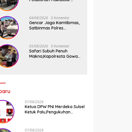
Tancap Gas KRYD, Dua
Mobil Patroli Sisir Titik
Rawan Cegah Kejahatan
04/08/2026
0 Komentar
Gencar Jaga Kamtibmas,
Satbinmas Polres
Pelabuhan Makassar Rutin
Patroli dan Binluh di
Pelabuhan Paotere
05/08/2026
0 Komentar
Safari Subuh Penuh
Makna,Kapolresta Gowa
Tebar Keberkahan Melalui
Wakaf Al-Qur’an
baru
07/08/2026
Ketua DPW PNI Merdeka Sulsel
Ketuk Palu,Pengukuhan
Struktur Partai Digelar 18
Agustus 2026
07/08/2026