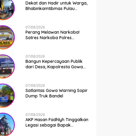
Dekat dan Hadir untuk Warga,
Bhabinkamtibmas Pulau
Kodingareng Jadi Sahabat
Masyarakat
07/08/2026
Perang Melawan Narkoba!
Satres Narkoba Polres
Pelabuhan Makassar Bongkar
50 Kasus, Puluhan Pelaku
Ditangkap
07/08/2026
Bangun Kepercayaan Publik
dari Desa, Kapolresta Gowa
Berikan Arahan kepada
Seluruh Bhabinkamtibmas
Jajaran Polresta Gowa
07/08/2026
Satlantas Gowa Warning Sopir
Dump Truk Bandel
07/08/2026
AKP Hasan Fadhlyh Tinggalkan
Legasi sebagai Bapak
Pembangunan