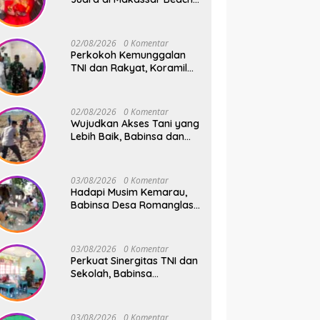
Championship 2026
02/08/2026
0 Komentar
Perkokoh Kemunggalan
TNI dan Rakyat, Koramil
08/Bontonompo Rutinkan
Safari Subuh
02/08/2026
0 Komentar
Wujudkan Akses Tani yang
Lebih Baik, Babinsa dan
Warga Dusun Allu Bahu-
Membahu Buka Jalan
Swadaya
03/08/2026
0 Komentar
Hadapi Musim Kemarau,
Babinsa Desa Romanglasa
Edukasi Warga Soal
Bahaya Kebakaran dan
Kesehatan
03/08/2026
0 Komentar
Perkuat Sinergitas TNI dan
Sekolah, Babinsa
Tompobulu Dampingi
Penyaluran MBG di SD
Center Malakaji
03/08/2026
0 Komentar