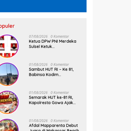
opuler
07/08/2026
0 Komentar
Ketua DPW PNI Merdeka
Sulsel Ketuk
Palu,Pengukuhan Struktur
Partai Digelar 18 Agustus
2026
01/08/2026
0 Komentar
Sambut HUT RI – Ke 81,
Babinsa Kodim
1409/Gowa dan
Bhabinkamtibmas Tempa
Kedisiplinan Calon
01/08/2026
0 Komentar
Paskibraka Kecamatan
Semarak HUT ke-81 RI,
Bontonompo
Kapolresta Gowa Ajak
Masyarakat Kibarkan
Bendera Merah Putih
01/08/2026
0 Komentar
Afdal Mapparenta Debut
Juara di Makassar Beach