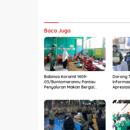
Baca Juga
Babinsa Koramil 1409-
Dorong 
03/Bontomarannu Pantau
Informa
Penyaluran Makan Bergizi
Apresias
Gratis di SD Inpres Japing
Media Mi
Pattallassang