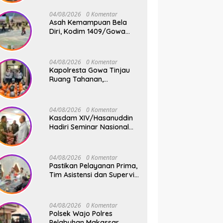
Jembatan Gantung Tahap
V di Dua Lokasi Vital
04/08/2026
0 Komentar
Asah Kemampuan Bela
Diri, Kodim 1409/Gowa
Rutin Gelar Latihan Pencak
Silat Militer Tingkatkan
Profesionalisme Prajurit
04/08/2026
0 Komentar
Kapolresta Gowa Tinjau
Ruang Tahanan,
Sampaikan Pesan Moral
dan Harapan Baru
04/08/2026
0 Komentar
Kasdam XIV/Hasanuddin
Hadiri Seminar Nasional
KDKMP, Perkuat Sinergi
Pembangunan Ekonomi
Desa
04/08/2026
0 Komentar
Pastikan Pelayanan Prima,
Tim Asistensi dan Supervisi
Mabes Polri Tinjau
Layanan 110, SPKT,
Samapta dan Command
04/08/2026
0 Komentar
Center Polresta Gowa
Polsek Wajo Polres
Pelabuhan Makassar