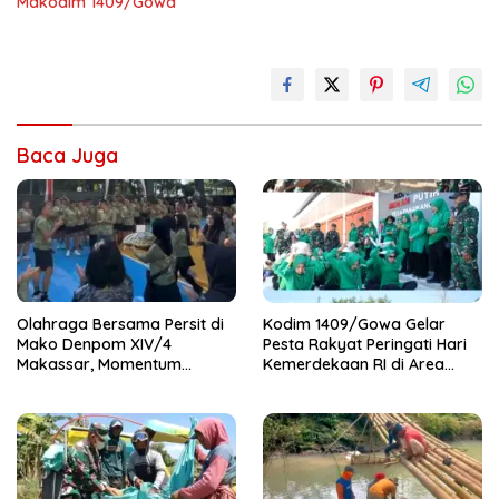
Makodim 1409/Gowa
Baca Juga
Olahraga Bersama Persit di
Kodim 1409/Gowa Gelar
Mako Denpom XIV/4
Pesta Rakyat Peringati Hari
Makassar, Momentum
Kemerdekaan RI di Area
Pererat Kebersamaan dan
KDKMP
Syukuri Pertambahan Usia