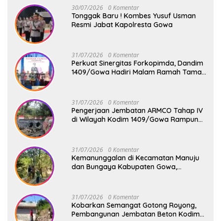
30/07/2026
0 Komentar
Tonggak Baru ! Kombes Yusuf Usman
Resmi Jabat Kapolresta Gowa
31/07/2026
0 Komentar
Perkuat Sinergitas Forkopimda, Dandim
1409/Gowa Hadiri Malam Ramah Tamah
Penyambutan Kapolresta Gowa
31/07/2026
0 Komentar
Pengerjaan Jembatan ARMCO Tahap IV
di Wilayah Kodim 1409/Gowa Rampung
100%, Warga Desa Mamampang Kini
Punya Akses Baru
31/07/2026
0 Komentar
Kemanunggalan di Kecamatan Manuju
dan Bungaya Kabupaten Gowa,
Pembangunan Dua Jembatan Gantung
Terus Digenjot
31/07/2026
0 Komentar
Kobarkan Semangat Gotong Royong,
Pembangunan Jembatan Beton Kodim