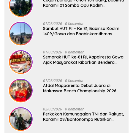
Cegah Bahaya Pohon Tumbang, Babinsa
Koramil 01 Somba Opu Kodim
1409/Gowa Gelar Karya Bakti Pangkas
Ranting Pohon Bersama Warga Bonto
Baddo
01/08/2026
0 Komentar
Sambut HUT RI – Ke 81, Babinsa Kodim
1409/Gowa dan Bhabinkamtibmas
Tempa Kedisiplinan Calon Paskibraka
Kecamatan Bontonompo
01/08/2026
0 Komentar
Semarak HUT ke-81 RI, Kapolresta Gowa
Ajak Masyarakat Kibarkan Bendera
Merah Putih
01/08/2026
0 Komentar
Afdal Mapparenta Debut Juara di
Makassar Beach Championship 2026
02/08/2026
0 Komentar
Perkokoh Kemunggalan TNI dan Rakyat,
Koramil 08/Bontonompo Rutinkan
Safari Subuh