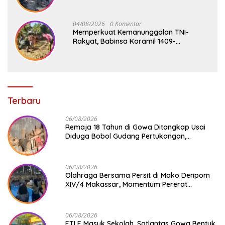
Sandar, Penumpang Aman dan Lancar
04/08/2026
0 Komentar
Memperkuat Kemanunggalan TNI-
Rakyat, Babinsa Koramil 1409-
08/Bontonompo Gelar Karya Bakti
Bersama Pemdes Jipang
Terbaru
06/08/2026
Remaja 18 Tahun di Gowa Ditangkap Usai
Diduga Bobol Gudang Pertukangan,
Kerugian Korban Capai Rp 6 Juta
06/08/2026
Olahraga Bersama Persit di Mako Denpom
XIV/4 Makassar, Momentum Pererat
Kebersamaan dan Syukuri Pertambahan
Usia
06/08/2026
ETLE Masuk Sekolah, Satlantas Gowa Bentuk