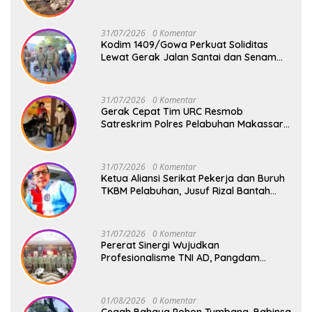
1409/Gowa Terus Berjalan
31/07/2026
0 Komentar
Kodim 1409/Gowa Perkuat Soliditas
Lewat Gerak Jalan Santai dan Senam
Bersama Keluarga Besar Kodim Gowa
31/07/2026
0 Komentar
Gerak Cepat Tim URC Resmob
Satreskrim Polres Pelabuhan Makassar
Bekuk Pencuri Solar dan Dongkrak Truk
31/07/2026
0 Komentar
Ketua Aliansi Serikat Pekerja dan Buruh
TKBM Pelabuhan, Jusuf Rizal Bantah
Akan Ada Aksi Mogol Nasional
31/07/2026
0 Komentar
Pererat Sinergi Wujudkan
Profesionalisme TNI AD, Pangdam
XIV/Hsn Terima Kunjungan Silaturahmi
Pangdivif 3/Kostrad
01/08/2026
0 Komentar