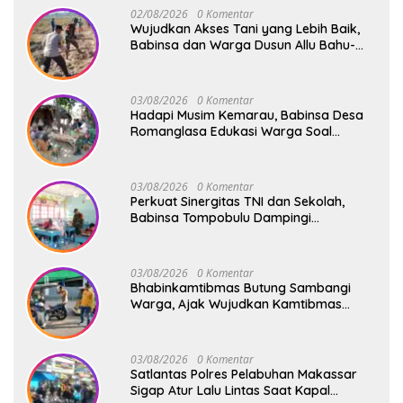
02/08/2026
0 Komentar
Wujudkan Akses Tani yang Lebih Baik,
Babinsa dan Warga Dusun Allu Bahu-
Membahu Buka Jalan Swadaya
03/08/2026
0 Komentar
Hadapi Musim Kemarau, Babinsa Desa
Romanglasa Edukasi Warga Soal
Bahaya Kebakaran dan Kesehatan
03/08/2026
0 Komentar
Perkuat Sinergitas TNI dan Sekolah,
Babinsa Tompobulu Dampingi
Penyaluran MBG di SD Center Malakaji
03/08/2026
0 Komentar
Bhabinkamtibmas Butung Sambangi
Warga, Ajak Wujudkan Kamtibmas
Aman dan Kondusif
03/08/2026
0 Komentar
Satlantas Polres Pelabuhan Makassar
Sigap Atur Lalu Lintas Saat Kapal