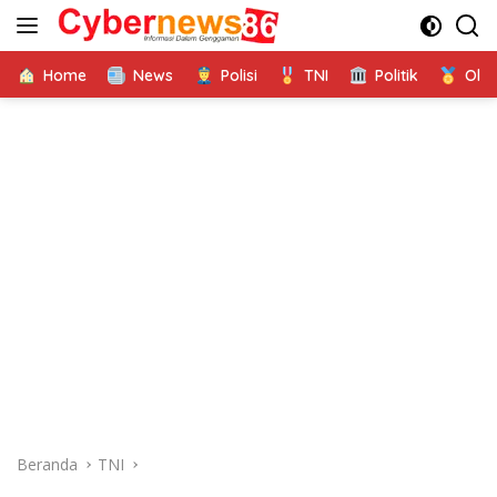
Langsung
ke
konten
Home
News
Polisi
TNI
Politik
Ola
Beranda
TNI