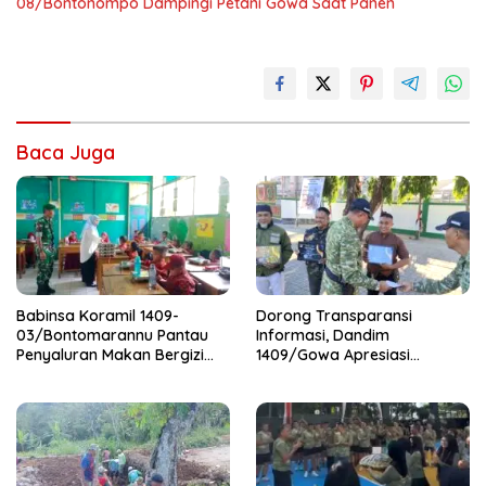
08/Bontonompo Dampingi Petani Gowa Saat Panen
Baca Juga
Babinsa Koramil 1409-
Dorong Transparansi
03/Bontomarannu Pantau
Informasi, Dandim
Penyaluran Makan Bergizi
1409/Gowa Apresiasi
Gratis di SD Inpres Japing
Dedikasi Wartawan Media
Pattallassang
Mitra