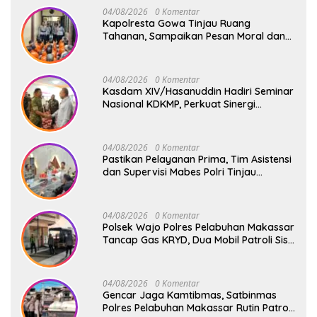
04/08/2026
0 Komentar
Kapolresta Gowa Tinjau Ruang
Tahanan, Sampaikan Pesan Moral dan
Harapan Baru
04/08/2026
0 Komentar
Kasdam XIV/Hasanuddin Hadiri Seminar
Nasional KDKMP, Perkuat Sinergi
Pembangunan Ekonomi Desa
04/08/2026
0 Komentar
Pastikan Pelayanan Prima, Tim Asistensi
dan Supervisi Mabes Polri Tinjau
Layanan 110, SPKT, Samapta dan
Command Center Polresta Gowa
04/08/2026
0 Komentar
Polsek Wajo Polres Pelabuhan Makassar
Tancap Gas KRYD, Dua Mobil Patroli Sisir
Titik Rawan Cegah Kejahatan
04/08/2026
0 Komentar
Gencar Jaga Kamtibmas, Satbinmas
Polres Pelabuhan Makassar Rutin Patroli