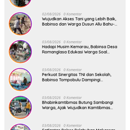
Safari Subuh
02/08/2026
0 Komentar
Wujudkan Akses Tani yang Lebih Baik,
Babinsa dan Warga Dusun Allu Bahu-
Membahu Buka Jalan Swadaya
03/08/2026
0 Komentar
Hadapi Musim Kemarau, Babinsa Desa
Romanglasa Edukasi Warga Soal
Bahaya Kebakaran dan Kesehatan
03/08/2026
0 Komentar
Perkuat Sinergitas TNI dan Sekolah,
Babinsa Tompobulu Dampingi
Penyaluran MBG di SD Center Malakaji
03/08/2026
0 Komentar
Bhabinkamtibmas Butung Sambangi
Warga, Ajak Wujudkan Kamtibmas
Aman dan Kondusif
03/08/2026
0 Komentar