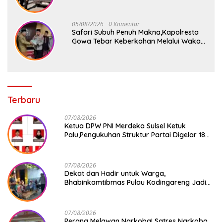
dan Binluh di Pelabuhan Paotere
05/08/2026
0 Komentar
Safari Subuh Penuh Makna,Kapolresta
Gowa Tebar Keberkahan Melalui Wakaf
Al-Qur’an
Terbaru
07/08/2026
Ketua DPW PNI Merdeka Sulsel Ketuk
Palu,Pengukuhan Struktur Partai Digelar 18
Agustus 2026
07/08/2026
Dekat dan Hadir untuk Warga,
Bhabinkamtibmas Pulau Kodingareng Jadi
Sahabat Masyarakat
07/08/2026
Perang Melawan Narkoba! Satres Narkoba