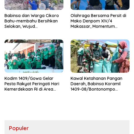
Babinsa dan Warga Cikoro
Olahraga Bersama Persit di
Bahu-membahu Bersihkan
Mako Denpom XIV/4
Selokan, Wujud
Makassar, Momentum
Kemanunggalan TNI-Rakyat
Pererat Kebersamaan dan
Syukuri Pertambahan Usia
Kodim 1409/Gowa Gelar
Kawal Ketahanan Pangan
Pesta Rakyat Peringati Hari
Daerah, Babinsa Koramil
Kemerdekaan RI di Area
1409-08/Bontonompo
KDKMP
Dampingi Petani Gowa Saat
Panen
Populer