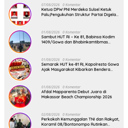
07/08/2026
0 Komentar
Ketua DPW PNI Merdeka Sulsel Ketuk
Palu,Pengukuhan Struktur Partai Digelar
18 Agustus 2026
01/08/2026
0 Komentar
Sambut HUT RI – Ke 81, Babinsa Kodim
1409/Gowa dan Bhabinkamtibmas
Tempa Kedisiplinan Calon Paskibraka
Kecamatan Bontonompo
01/08/2026
0 Komentar
Semarak HUT ke-81 RI, Kapolresta Gowa
Ajak Masyarakat Kibarkan Bendera
Merah Putih
01/08/2026
0 Komentar
Afdal Mapparenta Debut Juara di
Makassar Beach Championship 2026
02/08/2026
0 Komentar
Perkokoh Kemunggalan TNI dan Rakyat,
Koramil 08/Bontonompo Rutinkan