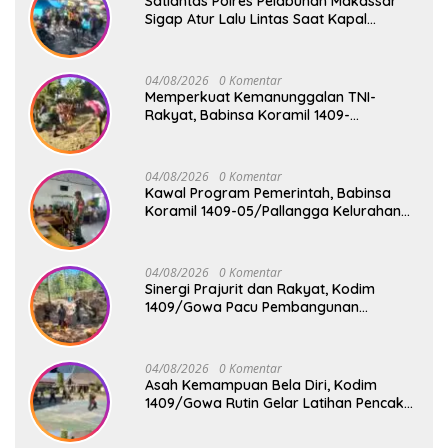
Satlantas Polres Pelabuhan Makassar
Sigap Atur Lalu Lintas Saat Kapal
Sandar, Penumpang Aman dan Lancar
04/08/2026
0 Komentar
Memperkuat Kemanunggalan TNI-
Rakyat, Babinsa Koramil 1409-
08/Bontonompo Gelar Karya Bakti
Bersama Pemdes Jipang
04/08/2026
0 Komentar
Kawal Program Pemerintah, Babinsa
Koramil 1409-05/Pallangga Kelurahan
Tetebatu Pantau Penyaluran Makan
Bergizi Gratis di SD Inpres Biringkaloro
04/08/2026
0 Komentar
Sinergi Prajurit dan Rakyat, Kodim
1409/Gowa Pacu Pembangunan
Jembatan Gantung Tahap V di Dua
Lokasi Vital
04/08/2026
0 Komentar
Asah Kemampuan Bela Diri, Kodim
1409/Gowa Rutin Gelar Latihan Pencak
Silat Militer Tingkatkan Profesionalisme
Prajurit