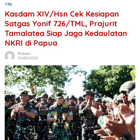
TNI
Kasdam XIV/Hsn Cek Kesiapan
Satgas Yonif 726/TML, Prajurit
Tamalatea Siap Jaga Kedaulatan
NKRI di Papua
Redaksi
05/06/2026