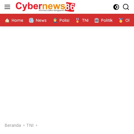
Langsung
ke
konten
Home
News
Polisi
TNI
Politik
Ola
Beranda
TNI