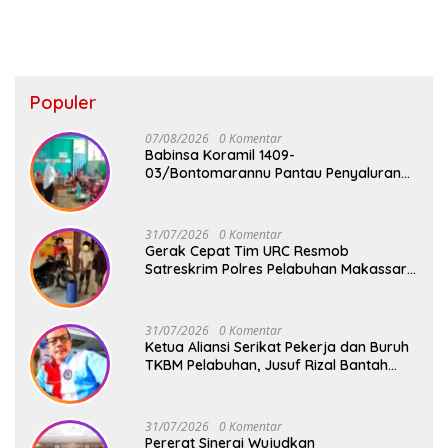
Panen
Populer
07/08/2026
0 Komentar
Babinsa Koramil 1409-
03/Bontomarannu Pantau Penyaluran
Makan Bergizi Gratis di SD Inpres Japing
Pattallassang
31/07/2026
0 Komentar
Gerak Cepat Tim URC Resmob
Satreskrim Polres Pelabuhan Makassar
Bekuk Pencuri Solar dan Dongkrak Truk
31/07/2026
0 Komentar
Ketua Aliansi Serikat Pekerja dan Buruh
TKBM Pelabuhan, Jusuf Rizal Bantah
Akan Ada Aksi Mogol Nasional
31/07/2026
0 Komentar
Pererat Sinergi Wujudkan