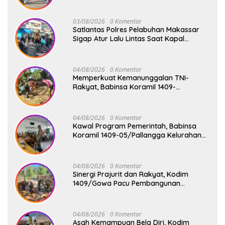
03/08/2026
0 Komentar
Satlantas Polres Pelabuhan Makassar
Sigap Atur Lalu Lintas Saat Kapal
Sandar, Penumpang Aman dan Lancar
04/08/2026
0 Komentar
Memperkuat Kemanunggalan TNI-
Rakyat, Babinsa Koramil 1409-
08/Bontonompo Gelar Karya Bakti
Bersama Pemdes Jipang
04/08/2026
0 Komentar
Kawal Program Pemerintah, Babinsa
Koramil 1409-05/Pallangga Kelurahan
Tetebatu Pantau Penyaluran Makan
Bergizi Gratis di SD Inpres Biringkaloro
04/08/2026
0 Komentar
Sinergi Prajurit dan Rakyat, Kodim
1409/Gowa Pacu Pembangunan
Jembatan Gantung Tahap V di Dua
Lokasi Vital
04/08/2026
0 Komentar
Asah Kemampuan Bela Diri, Kodim