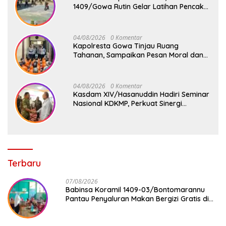
1409/Gowa Rutin Gelar Latihan Pencak
Silat Militer Tingkatkan Profesionalisme
Prajurit
04/08/2026
0 Komentar
Kapolresta Gowa Tinjau Ruang
Tahanan, Sampaikan Pesan Moral dan
Harapan Baru
04/08/2026
0 Komentar
Kasdam XIV/Hasanuddin Hadiri Seminar
Nasional KDKMP, Perkuat Sinergi
Pembangunan Ekonomi Desa
Terbaru
07/08/2026
Babinsa Koramil 1409-03/Bontomarannu
Pantau Penyaluran Makan Bergizi Gratis di
SD Inpres Japing Pattallassang