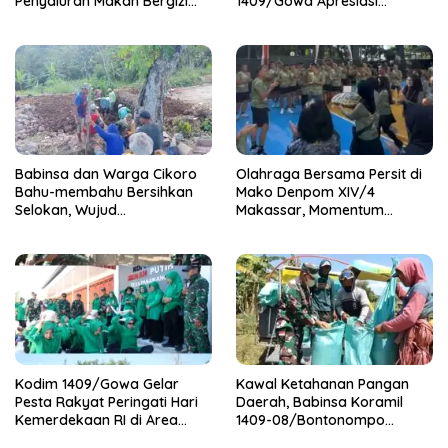
Penyaluran Makan Bergizi
1409/Gowa Apresiasi
Gratis di SD Inpres Japing
Dedikasi Wartawan Media
Pattallassang
Mitra
Babinsa dan Warga Cikoro
Olahraga Bersama Persit di
Bahu-membahu Bersihkan
Mako Denpom XIV/4
Selokan, Wujud
Makassar, Momentum
Kemanunggalan TNI-Rakyat
Pererat Kebersamaan dan
Syukuri Pertambahan Usia
Kodim 1409/Gowa Gelar
Kawal Ketahanan Pangan
Pesta Rakyat Peringati Hari
Daerah, Babinsa Koramil
Kemerdekaan RI di Area
1409-08/Bontonompo
KDKMP
Dampingi Petani Gowa Saat