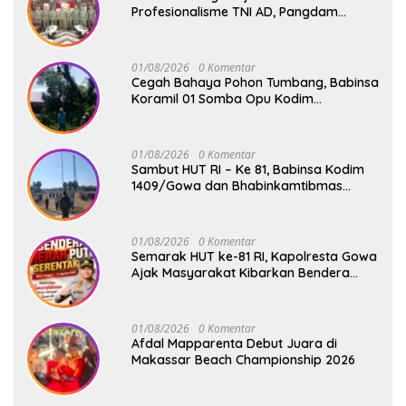
Profesionalisme TNI AD, Pangdam
XIV/Hsn Terima Kunjungan Silaturahmi
Pangdivif 3/Kostrad
01/08/2026
0 Komentar
Cegah Bahaya Pohon Tumbang, Babinsa
Koramil 01 Somba Opu Kodim
1409/Gowa Gelar Karya Bakti Pangkas
Ranting Pohon Bersama Warga Bonto
Baddo
01/08/2026
0 Komentar
Sambut HUT RI – Ke 81, Babinsa Kodim
1409/Gowa dan Bhabinkamtibmas
Tempa Kedisiplinan Calon Paskibraka
Kecamatan Bontonompo
01/08/2026
0 Komentar
Semarak HUT ke-81 RI, Kapolresta Gowa
Ajak Masyarakat Kibarkan Bendera
Merah Putih
01/08/2026
0 Komentar
Afdal Mapparenta Debut Juara di
Makassar Beach Championship 2026