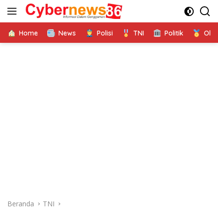
Langsung
ke
konten
Home
News
Polisi
TNI
Politik
Ola
Beranda
TNI