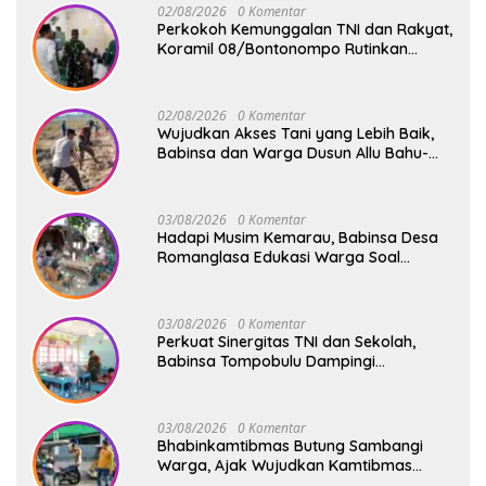
02/08/2026
0 Komentar
Perkokoh Kemunggalan TNI dan Rakyat,
Koramil 08/Bontonompo Rutinkan
Safari Subuh
02/08/2026
0 Komentar
Wujudkan Akses Tani yang Lebih Baik,
Babinsa dan Warga Dusun Allu Bahu-
Membahu Buka Jalan Swadaya
03/08/2026
0 Komentar
Hadapi Musim Kemarau, Babinsa Desa
Romanglasa Edukasi Warga Soal
Bahaya Kebakaran dan Kesehatan
03/08/2026
0 Komentar
Perkuat Sinergitas TNI dan Sekolah,
Babinsa Tompobulu Dampingi
Penyaluran MBG di SD Center Malakaji
03/08/2026
0 Komentar
Bhabinkamtibmas Butung Sambangi
Warga, Ajak Wujudkan Kamtibmas
Aman dan Kondusif