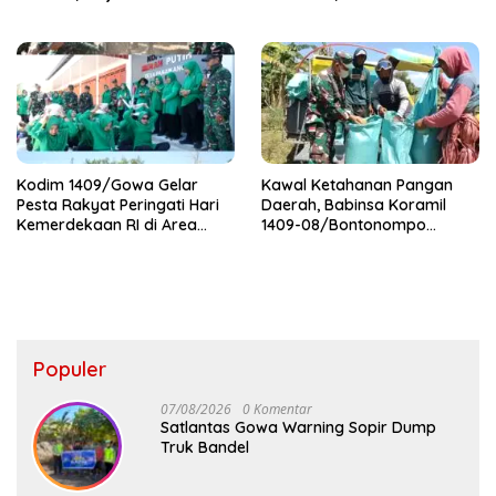
Kemanunggalan TNI-Rakyat
Pererat Kebersamaan dan
Syukuri Pertambahan Usia
Kodim 1409/Gowa Gelar
Kawal Ketahanan Pangan
Pesta Rakyat Peringati Hari
Daerah, Babinsa Koramil
Kemerdekaan RI di Area
1409-08/Bontonompo
KDKMP
Dampingi Petani Gowa Saat
Panen
Populer
07/08/2026
0 Komentar
Satlantas Gowa Warning Sopir Dump
Truk Bandel