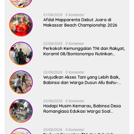
Merah Putih
01/08/2026
0 Komentar
Afdal Mapparenta Debut Juara di
Makassar Beach Championship 2026
02/08/2026
0 Komentar
Perkokoh Kemunggalan TNI dan Rakyat,
Koramil 08/Bontonompo Rutinkan
Safari Subuh
02/08/2026
0 Komentar
Wujudkan Akses Tani yang Lebih Baik,
Babinsa dan Warga Dusun Allu Bahu-
Membahu Buka Jalan Swadaya
03/08/2026
0 Komentar
Hadapi Musim Kemarau, Babinsa Desa
Romanglasa Edukasi Warga Soal
Bahaya Kebakaran dan Kesehatan
03/08/2026
0 Komentar