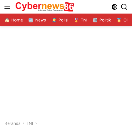
Langsung
ke
konten
Home
News
Polisi
TNI
Politik
Ola
Beranda
TNI