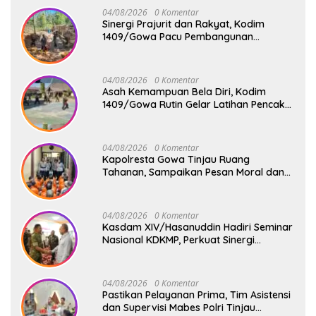
04/08/2026
0 Komentar
Sinergi Prajurit dan Rakyat, Kodim
1409/Gowa Pacu Pembangunan
Jembatan Gantung Tahap V di Dua
Lokasi Vital
04/08/2026
0 Komentar
Asah Kemampuan Bela Diri, Kodim
1409/Gowa Rutin Gelar Latihan Pencak
Silat Militer Tingkatkan Profesionalisme
Prajurit
04/08/2026
0 Komentar
Kapolresta Gowa Tinjau Ruang
Tahanan, Sampaikan Pesan Moral dan
Harapan Baru
04/08/2026
0 Komentar
Kasdam XIV/Hasanuddin Hadiri Seminar
Nasional KDKMP, Perkuat Sinergi
Pembangunan Ekonomi Desa
04/08/2026
0 Komentar
Pastikan Pelayanan Prima, Tim Asistensi
dan Supervisi Mabes Polri Tinjau