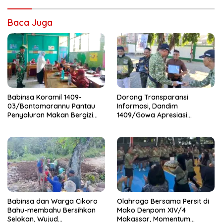
Baca Juga
Babinsa Koramil 1409-
Dorong Transparansi
03/Bontomarannu Pantau
Informasi, Dandim
Penyaluran Makan Bergizi
1409/Gowa Apresiasi
Gratis di SD Inpres Japing
Dedikasi Wartawan Media
Pattallassang
Mitra
Babinsa dan Warga Cikoro
Olahraga Bersama Persit di
Bahu-membahu Bersihkan
Mako Denpom XIV/4
Selokan, Wujud
Makassar, Momentum