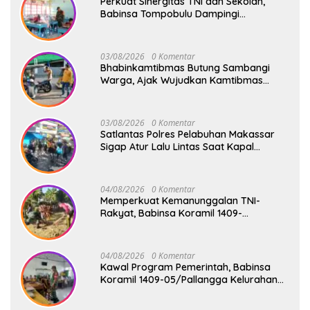
Perkuat Sinergitas TNI dan Sekolah,
Babinsa Tompobulu Dampingi
Penyaluran MBG di SD Center Malakaji
03/08/2026
0 Komentar
Bhabinkamtibmas Butung Sambangi
Warga, Ajak Wujudkan Kamtibmas
Aman dan Kondusif
03/08/2026
0 Komentar
Satlantas Polres Pelabuhan Makassar
Sigap Atur Lalu Lintas Saat Kapal
Sandar, Penumpang Aman dan Lancar
04/08/2026
0 Komentar
Memperkuat Kemanunggalan TNI-
Rakyat, Babinsa Koramil 1409-
08/Bontonompo Gelar Karya Bakti
Bersama Pemdes Jipang
04/08/2026
0 Komentar
Kawal Program Pemerintah, Babinsa
Koramil 1409-05/Pallangga Kelurahan
Tetebatu Pantau Penyaluran Makan
Bergizi Gratis di SD Inpres Biringkaloro