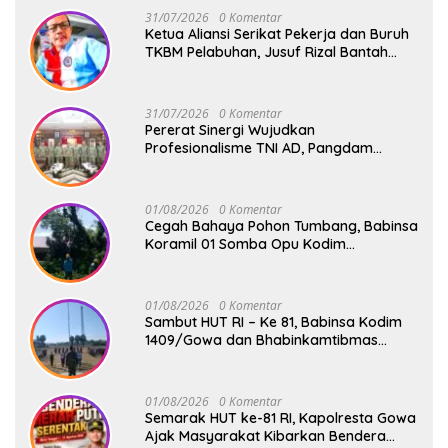
31/07/2026
0 Komentar
Ketua Aliansi Serikat Pekerja dan Buruh
TKBM Pelabuhan, Jusuf Rizal Bantah
Akan Ada Aksi Mogol Nasional
31/07/2026
0 Komentar
Pererat Sinergi Wujudkan
Profesionalisme TNI AD, Pangdam
XIV/Hsn Terima Kunjungan Silaturahmi
Pangdivif 3/Kostrad
01/08/2026
0 Komentar
Cegah Bahaya Pohon Tumbang, Babinsa
Koramil 01 Somba Opu Kodim
1409/Gowa Gelar Karya Bakti Pangkas
Ranting Pohon Bersama Warga Bonto
Baddo
01/08/2026
0 Komentar
Sambut HUT RI – Ke 81, Babinsa Kodim
1409/Gowa dan Bhabinkamtibmas
Tempa Kedisiplinan Calon Paskibraka
Kecamatan Bontonompo
01/08/2026
0 Komentar
Semarak HUT ke-81 RI, Kapolresta Gowa
Ajak Masyarakat Kibarkan Bendera