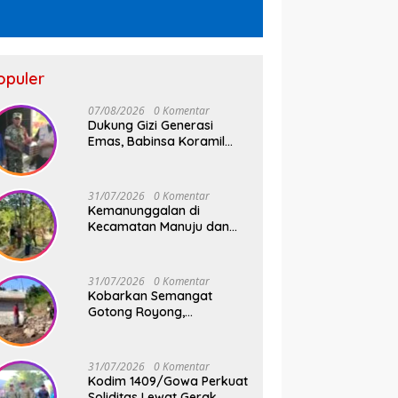
opuler
07/08/2026
0 Komentar
Dukung Gizi Generasi
Emas, Babinsa Koramil
05/Pallangga Dampingi
Penyaluran MBG di
Bontoramba
31/07/2026
0 Komentar
Kemanunggalan di
Kecamatan Manuju dan
Bungaya Kabupaten
Gowa, Pembangunan Dua
Jembatan Gantung Terus
31/07/2026
0 Komentar
Digenjot
Kobarkan Semangat
Gotong Royong,
Pembangunan Jembatan
Beton Kodim 1409/Gowa
Terus Berjalan
31/07/2026
0 Komentar
Kodim 1409/Gowa Perkuat
Soliditas Lewat Gerak