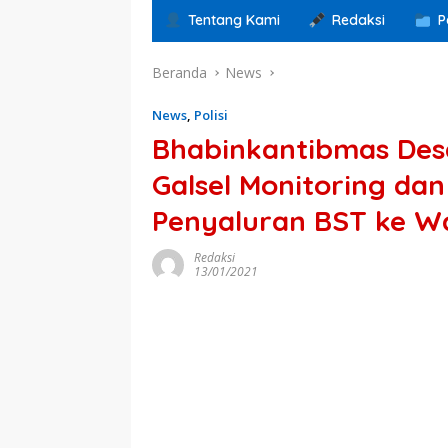
Tentang Kami
Redaksi
P
Beranda
News
News
,
Polisi
Bhabinkantibmas Des
Galsel Monitoring d
Penyaluran BST ke W
Redaksi
13/01/2021