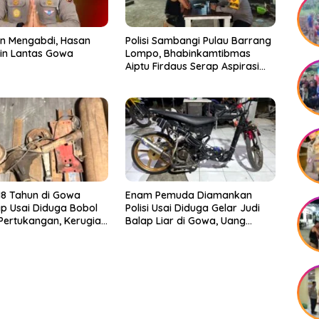
n Mengabdi, Hasan
Polisi Sambangi Pulau Barrang
pin Lantas Gowa
Lompo, Bhabinkamtibmas
Aiptu Firdaus Serap Aspirasi
Warga dan Jaga Kamtibmas
8 Tahun di Gowa
Enam Pemuda Diamankan
p Usai Diduga Bobol
Polisi Usai Diduga Gelar Judi
ertukangan, Kerugian
Balap Liar di Gowa, Uang
apai Rp 6 Juta
Taruhan Rp 9,1 Juta Disita