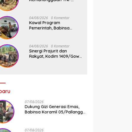
Rakyat, Babinsa Koramil
1409-08/Bontonompo
Gelar Karya Bakti
04/08/2026
0 Komentar
Bersama Pemdes Jipang
Kawal Program
Pemerintah, Babinsa
Koramil 1409-
05/Pallangga Kelurahan
Tetebatu Pantau
04/08/2026
0 Komentar
Penyaluran Makan Bergizi
Sinergi Prajurit dan
Gratis di SD Inpres
Rakyat, Kodim 1409/Gowa
Biringkaloro
Pacu Pembangunan
Jembatan Gantung Tahap
V di Dua Lokasi Vital
baru
07/08/2026
Dukung Gizi Generasi Emas,
Babinsa Koramil 05/Pallangga
Dampingi Penyaluran MBG di
Bontoramba
07/08/2026