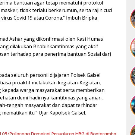
rima bantuan agar tetap mematuhi protokol
asker, tidak terlalu berkerumun, serta rajin cuci
 virus Covid 19 atau Corona.” Imbuh Bripka
mad Ashar yang dikonfirmasi oleh Kasi Humas
yang dilakukan Bhabinkamtibmas yang aktif
an terhadap para penerima bantuan Sosial dari
da seluruh personil dijajaran Polsek Galsel
iasa proaktif melakukan kegiatan-Kegiatan,
g kepada warga masyarakat serta memberikan
ehatan demi hadirnya kamtibmas yang aman,
ah-tengah masyarakat dan dapat terhindar
 mematikan itu.” Ujar Kapolsek Galsel.
il 05/Pallangga Dampingi Penyaluran MBG di Bontoramba