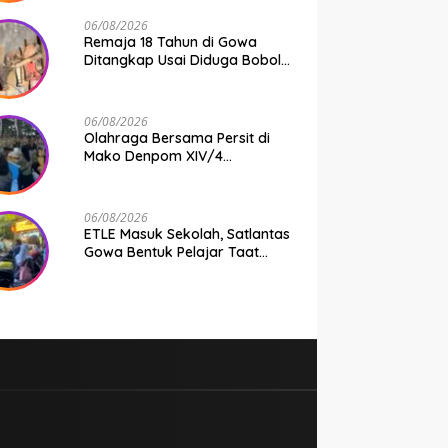
Keluarga Usai Acara
Pernikahan
06/08/2026
Remaja 18 Tahun di Gowa
Ditangkap Usai Diduga Bobol
Gudang Pertukangan, Kerugian
Korban Capai Rp 6 Juta
06/08/2026
Olahraga Bersama Persit di
Mako Denpom XIV/4
Makassar, Momentum Pererat
Kebersamaan dan Syukuri
Pertambahan Usia
06/08/2026
ETLE Masuk Sekolah, Satlantas
Gowa Bentuk Pelajar Taat
Aturan