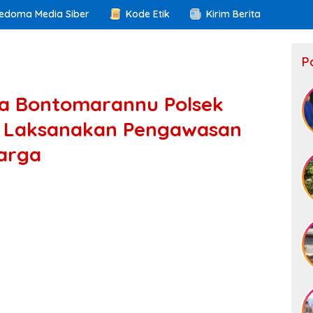
edoma Media Siber
Kode Etik
Kirim Berita
P
a Bontomarannu Polsek
an Laksanakan Pengawasan
arga