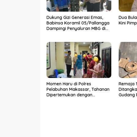
Dukung Gizi Generasi Emas,
Dua Bula
Babinsa Koramil 05/Pallangga
Kini Pim
Dampingi Penyaluran MBG di
Bontoramba
Momen Haru di Polres
Remaja 1
Pelabuhan Makassar, Tahanan
Ditangka
Dipertemukan dengan
Gudang P
Keluarga Usai Acara
Korban C
Pernikahan