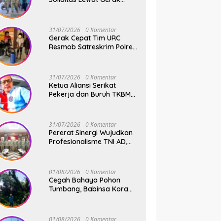
Jalan Santai dan Senam
Bersama Keluarga Besar
Kodim Gowa
31/07/2026
0 Komentar
Gerak Cepat Tim URC
Resmob Satreskrim Polres
Pelabuhan Makassar
Bekuk Pencuri Solar dan
Dongkrak Truk
31/07/2026
0 Komentar
Ketua Aliansi Serikat
Pekerja dan Buruh TKBM
Pelabuhan, Jusuf Rizal
Bantah Akan Ada Aksi
Mogol Nasional
31/07/2026
0 Komentar
Pererat Sinergi Wujudkan
Profesionalisme TNI AD,
Pangdam XIV/Hsn Terima
Kunjungan Silaturahmi
Pangdivif 3/Kostrad
01/08/2026
0 Komentar
Cegah Bahaya Pohon
Tumbang, Babinsa Koramil
01 Somba Opu Kodim
1409/Gowa Gelar Karya
Bakti Pangkas Ranting
01/08/2026
0 Komentar