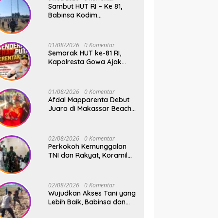
Pohon Bersama Warga
Sambut HUT RI – Ke 81,
Bonto Baddo
Babinsa Kodim
1409/Gowa dan
Bhabinkamtibmas Tempa
Kedisiplinan Calon
01/08/2026
0 Komentar
Paskibraka Kecamatan
Semarak HUT ke-81 RI,
Bontonompo
Kapolresta Gowa Ajak
Masyarakat Kibarkan
Bendera Merah Putih
01/08/2026
0 Komentar
Afdal Mapparenta Debut
Juara di Makassar Beach
Championship 2026
02/08/2026
0 Komentar
Perkokoh Kemunggalan
TNI dan Rakyat, Koramil
08/Bontonompo Rutinkan
Safari Subuh
02/08/2026
0 Komentar
Wujudkan Akses Tani yang
Lebih Baik, Babinsa dan
Warga Dusun Allu Bahu-