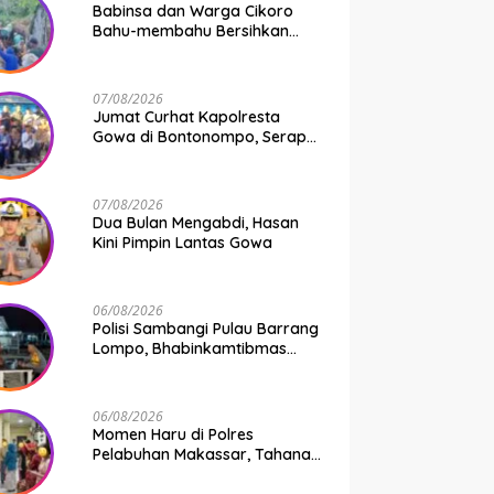
Babinsa dan Warga Cikoro
Bahu-membahu Bersihkan
Selokan, Wujud
Kemanunggalan TNI-Rakyat
07/08/2026
Jumat Curhat Kapolresta
Gowa di Bontonompo, Serap
Aspirasi Warga dan Perkuat
Sinergi Menjaga Kamtibmas
07/08/2026
Dua Bulan Mengabdi, Hasan
Kini Pimpin Lantas Gowa
06/08/2026
Polisi Sambangi Pulau Barrang
Lompo, Bhabinkamtibmas
Aiptu Firdaus Serap Aspirasi
Warga dan Jaga Kamtibmas
06/08/2026
Momen Haru di Polres
Pelabuhan Makassar, Tahanan
Dipertemukan dengan