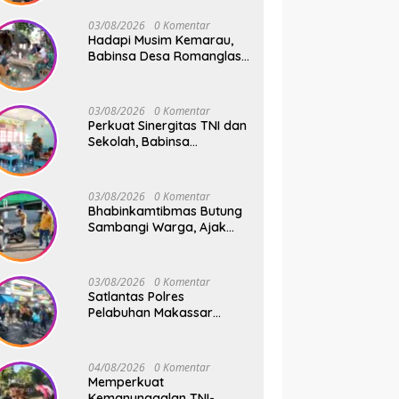
Membahu Buka Jalan
Swadaya
03/08/2026
0 Komentar
Hadapi Musim Kemarau,
Babinsa Desa Romanglasa
Edukasi Warga Soal
Bahaya Kebakaran dan
Kesehatan
03/08/2026
0 Komentar
Perkuat Sinergitas TNI dan
Sekolah, Babinsa
Tompobulu Dampingi
Penyaluran MBG di SD
Center Malakaji
03/08/2026
0 Komentar
Bhabinkamtibmas Butung
Sambangi Warga, Ajak
Wujudkan Kamtibmas
Aman dan Kondusif
03/08/2026
0 Komentar
Satlantas Polres
Pelabuhan Makassar
Sigap Atur Lalu Lintas Saat
Kapal Sandar, Penumpang
Aman dan Lancar
04/08/2026
0 Komentar
Memperkuat
Kemanunggalan TNI-