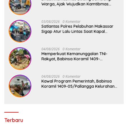
Warga, Ajak Wujudkan Kamtibmas
Aman dan Kondusif
03/08/2026
0 Komentar
Satlantas Polres Pelabuhan Makassar
Sigap Atur Lalu Lintas Saat Kapal
Sandar, Penumpang Aman dan Lancar
04/08/2026
0 Komentar
Memperkuat Kemanunggalan TNI-
Rakyat, Babinsa Koramil 1409-
08/Bontonompo Gelar Karya Bakti
Bersama Pemdes Jipang
04/08/2026
0 Komentar
Kawal Program Pemerintah, Babinsa
Koramil 1409-05/Pallangga Kelurahan
Tetebatu Pantau Penyaluran Makan
Bergizi Gratis di SD Inpres Biringkaloro
Terbaru