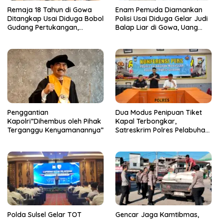
Remaja 18 Tahun di Gowa
Enam Pemuda Diamankan
Ditangkap Usai Diduga Bobol
Polisi Usai Diduga Gelar Judi
Gudang Pertukangan,
Balap Liar di Gowa, Uang
Kerugian Korban Capai Rp 6
Taruhan Rp 9,1 Juta Disita
Juta
Penggantian
Dua Modus Penipuan Tiket
Kapolri”Dihembus oleh Pihak
Kapal Terbongkar,
Terganggu Kenyamanannya”
Satreskrim Polres Pelabuhan
Makassar Ungkap Kasus
Menonjol
Polda Sulsel Gelar TOT
Gencar Jaga Kamtibmas,