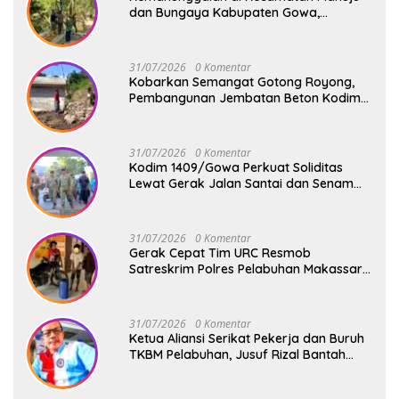
dan Bungaya Kabupaten Gowa,
Pembangunan Dua Jembatan Gantung
Terus Digenjot
31/07/2026
0 Komentar
Kobarkan Semangat Gotong Royong,
Pembangunan Jembatan Beton Kodim
1409/Gowa Terus Berjalan
31/07/2026
0 Komentar
Kodim 1409/Gowa Perkuat Soliditas
Lewat Gerak Jalan Santai dan Senam
Bersama Keluarga Besar Kodim Gowa
31/07/2026
0 Komentar
Gerak Cepat Tim URC Resmob
Satreskrim Polres Pelabuhan Makassar
Bekuk Pencuri Solar dan Dongkrak Truk
31/07/2026
0 Komentar
Ketua Aliansi Serikat Pekerja dan Buruh
TKBM Pelabuhan, Jusuf Rizal Bantah
Akan Ada Aksi Mogol Nasional