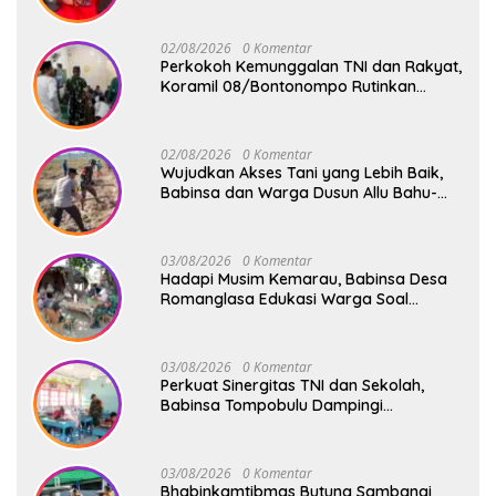
02/08/2026
0 Komentar
Perkokoh Kemunggalan TNI dan Rakyat,
Koramil 08/Bontonompo Rutinkan
Safari Subuh
02/08/2026
0 Komentar
Wujudkan Akses Tani yang Lebih Baik,
Babinsa dan Warga Dusun Allu Bahu-
Membahu Buka Jalan Swadaya
03/08/2026
0 Komentar
Hadapi Musim Kemarau, Babinsa Desa
Romanglasa Edukasi Warga Soal
Bahaya Kebakaran dan Kesehatan
03/08/2026
0 Komentar
Perkuat Sinergitas TNI dan Sekolah,
Babinsa Tompobulu Dampingi
Penyaluran MBG di SD Center Malakaji
03/08/2026
0 Komentar
Bhabinkamtibmas Butung Sambangi