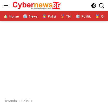
Langsung
ke
konten
Home
News
Polisi
TNI
Politik
Ola
Beranda
Polisi