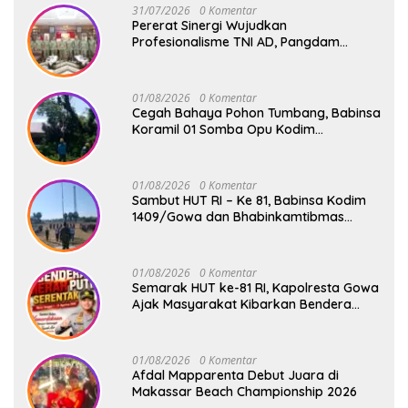
31/07/2026
0 Komentar
Pererat Sinergi Wujudkan
Profesionalisme TNI AD, Pangdam
XIV/Hsn Terima Kunjungan Silaturahmi
Pangdivif 3/Kostrad
01/08/2026
0 Komentar
Cegah Bahaya Pohon Tumbang, Babinsa
Koramil 01 Somba Opu Kodim
1409/Gowa Gelar Karya Bakti Pangkas
Ranting Pohon Bersama Warga Bonto
Baddo
01/08/2026
0 Komentar
Sambut HUT RI – Ke 81, Babinsa Kodim
1409/Gowa dan Bhabinkamtibmas
Tempa Kedisiplinan Calon Paskibraka
Kecamatan Bontonompo
01/08/2026
0 Komentar
Semarak HUT ke-81 RI, Kapolresta Gowa
Ajak Masyarakat Kibarkan Bendera
Merah Putih
01/08/2026
0 Komentar
Afdal Mapparenta Debut Juara di
Makassar Beach Championship 2026