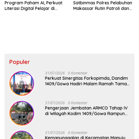
Program Paham AI, Perkuat
Satbinmas Polres Pelabuhan
Literasi Digital Pelajar di
Makassar Rutin Patroli dan
Sulsel
Binluh di Pelabuhan Paotere
Populer
31/07/2026
0 Komentar
Perkuat Sinergitas Forkopimda, Dandim
1409/Gowa Hadiri Malam Ramah Tamah
Penyambutan Kapolresta Gowa
31/07/2026
0 Komentar
Pengerjaan Jembatan ARMCO Tahap IV
di Wilayah Kodim 1409/Gowa Rampung
100%, Warga Desa Mamampang Kini
Punya Akses Baru
31/07/2026
0 Komentar
Kemanunggalan di Kecamatan Manuju