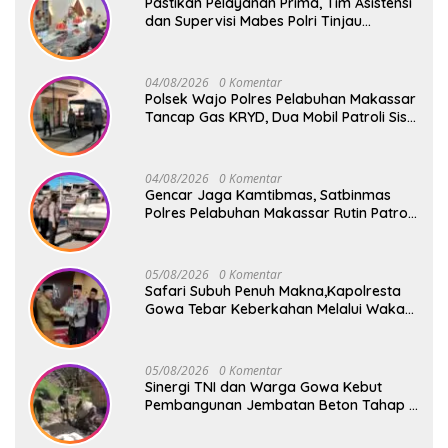
Pastikan Pelayanan Prima, Tim Asistensi
dan Supervisi Mabes Polri Tinjau
Layanan 110, SPKT, Samapta dan
Command Center Polresta Gowa
04/08/2026
0 Komentar
Polsek Wajo Polres Pelabuhan Makassar
Tancap Gas KRYD, Dua Mobil Patroli Sisir
Titik Rawan Cegah Kejahatan
04/08/2026
0 Komentar
Gencar Jaga Kamtibmas, Satbinmas
Polres Pelabuhan Makassar Rutin Patroli
dan Binluh di Pelabuhan Paotere
05/08/2026
0 Komentar
Safari Subuh Penuh Makna,Kapolresta
Gowa Tebar Keberkahan Melalui Wakaf
Al-Qur’an
05/08/2026
0 Komentar
Sinergi TNI dan Warga Gowa Kebut
Pembangunan Jembatan Beton Tahap V
di Dua Titik Strategis