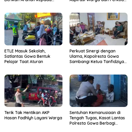
Seluruh Bhabinkamtibmas
Sinergi Menjaga Kamtibmas
Jajaran Polresta Gowa
ETLE Masuk Sekolah,
Perkuat Sinergi dengan
Satlantas Gowa Bentuk
Ulama, Kapolresta Gowa
Pelajar Taat Aturan
Sambangi Ketua Tanfidziyah
PCNU Gowa
Terik Tak Hentikan AKP
Sentuhan Kemanusiaan di
Hasan Fadhlyh Layani Warga
Tengah Tugas, Kasat Lantas
Polresta Gowa Berbagi
kepada Pemulung