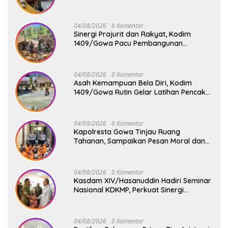
Tetebatu Pantau Penyaluran Makan
Bergizi Gratis di SD Inpres Biringkaloro
04/08/2026
0 Komentar
Sinergi Prajurit dan Rakyat, Kodim
1409/Gowa Pacu Pembangunan
Jembatan Gantung Tahap V di Dua
Lokasi Vital
04/08/2026
0 Komentar
Asah Kemampuan Bela Diri, Kodim
1409/Gowa Rutin Gelar Latihan Pencak
Silat Militer Tingkatkan Profesionalisme
Prajurit
04/08/2026
0 Komentar
Kapolresta Gowa Tinjau Ruang
Tahanan, Sampaikan Pesan Moral dan
Harapan Baru
04/08/2026
0 Komentar
Kasdam XIV/Hasanuddin Hadiri Seminar
Nasional KDKMP, Perkuat Sinergi
Pembangunan Ekonomi Desa
04/08/2026
0 Komentar