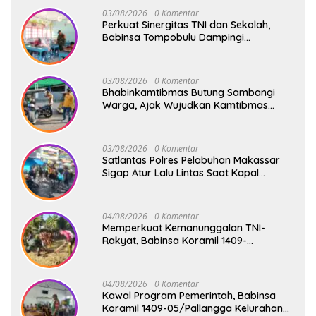
03/08/2026
0 Komentar
Perkuat Sinergitas TNI dan Sekolah,
Babinsa Tompobulu Dampingi
Penyaluran MBG di SD Center Malakaji
03/08/2026
0 Komentar
Bhabinkamtibmas Butung Sambangi
Warga, Ajak Wujudkan Kamtibmas
Aman dan Kondusif
03/08/2026
0 Komentar
Satlantas Polres Pelabuhan Makassar
Sigap Atur Lalu Lintas Saat Kapal
Sandar, Penumpang Aman dan Lancar
04/08/2026
0 Komentar
Memperkuat Kemanunggalan TNI-
Rakyat, Babinsa Koramil 1409-
08/Bontonompo Gelar Karya Bakti
Bersama Pemdes Jipang
04/08/2026
0 Komentar
Kawal Program Pemerintah, Babinsa
Koramil 1409-05/Pallangga Kelurahan