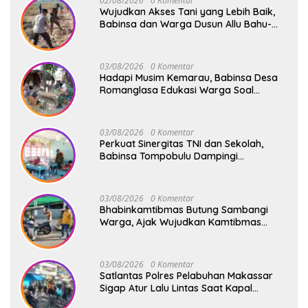
02/08/2026
0 Komentar
Wujudkan Akses Tani yang Lebih Baik,
Babinsa dan Warga Dusun Allu Bahu-
Membahu Buka Jalan Swadaya
03/08/2026
0 Komentar
Hadapi Musim Kemarau, Babinsa Desa
Romanglasa Edukasi Warga Soal
Bahaya Kebakaran dan Kesehatan
03/08/2026
0 Komentar
Perkuat Sinergitas TNI dan Sekolah,
Babinsa Tompobulu Dampingi
Penyaluran MBG di SD Center Malakaji
03/08/2026
0 Komentar
Bhabinkamtibmas Butung Sambangi
Warga, Ajak Wujudkan Kamtibmas
Aman dan Kondusif
03/08/2026
0 Komentar
Satlantas Polres Pelabuhan Makassar
Sigap Atur Lalu Lintas Saat Kapal
Sandar, Penumpang Aman dan Lancar