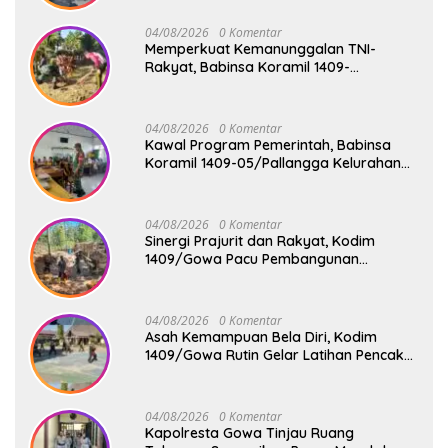
04/08/2026
0 Komentar
Memperkuat Kemanunggalan TNI-
Rakyat, Babinsa Koramil 1409-
08/Bontonompo Gelar Karya Bakti
Bersama Pemdes Jipang
04/08/2026
0 Komentar
Kawal Program Pemerintah, Babinsa
Koramil 1409-05/Pallangga Kelurahan
Tetebatu Pantau Penyaluran Makan
Bergizi Gratis di SD Inpres Biringkaloro
04/08/2026
0 Komentar
Sinergi Prajurit dan Rakyat, Kodim
1409/Gowa Pacu Pembangunan
Jembatan Gantung Tahap V di Dua
Lokasi Vital
04/08/2026
0 Komentar
Asah Kemampuan Bela Diri, Kodim
1409/Gowa Rutin Gelar Latihan Pencak
Silat Militer Tingkatkan Profesionalisme
Prajurit
04/08/2026
0 Komentar
Kapolresta Gowa Tinjau Ruang