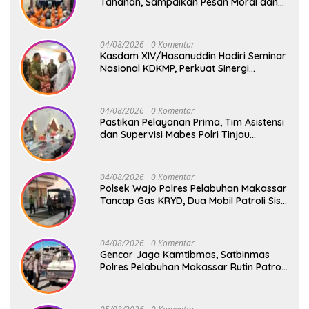
Tahanan, Sampaikan Pesan Moral dan
Harapan Baru
04/08/2026
0 Komentar
Kasdam XIV/Hasanuddin Hadiri Seminar
Nasional KDKMP, Perkuat Sinergi
Pembangunan Ekonomi Desa
04/08/2026
0 Komentar
Pastikan Pelayanan Prima, Tim Asistensi
dan Supervisi Mabes Polri Tinjau
Layanan 110, SPKT, Samapta dan
Command Center Polresta Gowa
04/08/2026
0 Komentar
Polsek Wajo Polres Pelabuhan Makassar
Tancap Gas KRYD, Dua Mobil Patroli Sisir
Titik Rawan Cegah Kejahatan
04/08/2026
0 Komentar
Gencar Jaga Kamtibmas, Satbinmas
Polres Pelabuhan Makassar Rutin Patroli
dan Binluh di Pelabuhan Paotere