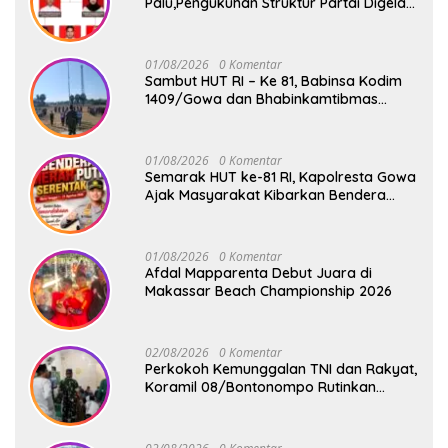
Palu,Pengukuhan Struktur Partai Digelar
18 Agustus 2026
01/08/2026
0 Komentar
Sambut HUT RI – Ke 81, Babinsa Kodim
1409/Gowa dan Bhabinkamtibmas
Tempa Kedisiplinan Calon Paskibraka
Kecamatan Bontonompo
01/08/2026
0 Komentar
Semarak HUT ke-81 RI, Kapolresta Gowa
Ajak Masyarakat Kibarkan Bendera
Merah Putih
01/08/2026
0 Komentar
Afdal Mapparenta Debut Juara di
Makassar Beach Championship 2026
02/08/2026
0 Komentar
Perkokoh Kemunggalan TNI dan Rakyat,
Koramil 08/Bontonompo Rutinkan
Safari Subuh