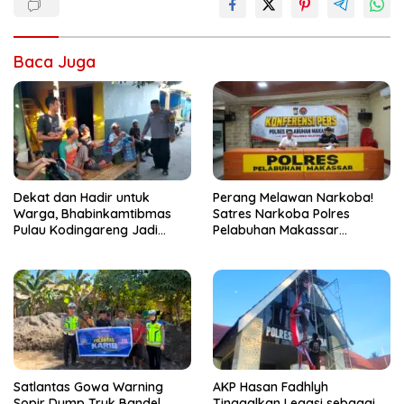
Baca Juga
Dekat dan Hadir untuk
Perang Melawan Narkoba!
Warga, Bhabinkamtibmas
Satres Narkoba Polres
Pulau Kodingareng Jadi
Pelabuhan Makassar
Sahabat Masyarakat
Bongkar 50 Kasus, Puluhan
Pelaku Ditangkap
Satlantas Gowa Warning
AKP Hasan Fadhlyh
Sopir Dump Truk Bandel
Tinggalkan Legasi sebagai