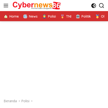
Langsung
ke
konten
Home
News
Polisi
TNI
Politik
Ola
Beranda
Polisi