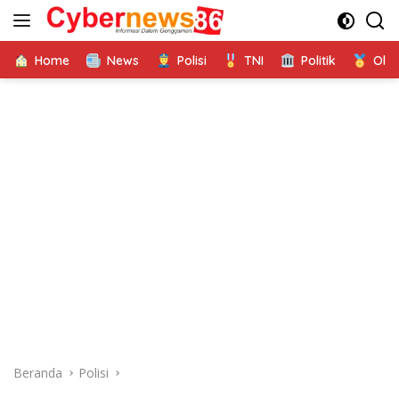
Langsung
ke
konten
Home
News
Polisi
TNI
Politik
Ola
Beranda
Polisi