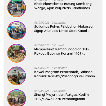
Bhabinkamtibmas Butung Sambangi
Warga, Ajak Wujudkan Kamtibmas
Aman dan Kondusif
03/08/2026
0 Komentar
Satlantas Polres Pelabuhan Makassar
Sigap Atur Lalu Lintas Saat Kapal
Sandar, Penumpang Aman dan Lancar
04/08/2026
0 Komentar
Memperkuat Kemanunggalan TNI-
Rakyat, Babinsa Koramil 1409-
08/Bontonompo Gelar Karya Bakti
Bersama Pemdes Jipang
04/08/2026
0 Komentar
Kawal Program Pemerintah, Babinsa
Koramil 1409-05/Pallangga Kelurahan
Tetebatu Pantau Penyaluran Makan
Bergizi Gratis di SD Inpres Biringkaloro
04/08/2026
0 Komentar
Sinergi Prajurit dan Rakyat, Kodim
1409/Gowa Pacu Pembangunan
Jembatan Gantung Tahap V di Dua