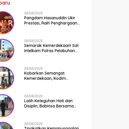
baru
08/08/2026
Pangdam Hasanuddin Ukir
Prestasi, Raih Penghargaan
Pemimpin Operasi
Kemanusiaan Inspiratif 2026
08/08/2026
Semarak Kemerdekaan! Sat
Intelkam Polres Pelabuhan
Makassar Bersama Bajaj
Maxim Bagikan 250 Bendera
Merah Putih
08/08/2026
Kobarkan Semangat
Kemerdekaan, Kodim
1409/Gowa Gelar Lomba
Semarak HUT RI Ke-81
08/08/2026
Latih Keteguhan Hati dan
Disiplin, Babinsa Bersama
Polsek Bontonompo Bina Calon
Paskibraka
08/08/2026
Tingkatkan Kemanunggalan