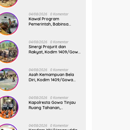
Rakyat, Babinsa Koramil
1409-08/Bontonompo
Gelar Karya Bakti
04/08/2026
0 Komentar
Bersama Pemdes Jipang
Kawal Program
Pemerintah, Babinsa
Koramil 1409-
05/Pallangga Kelurahan
Tetebatu Pantau
04/08/2026
0 Komentar
Penyaluran Makan Bergizi
Sinergi Prajurit dan
Gratis di SD Inpres
Rakyat, Kodim 1409/Gowa
Biringkaloro
Pacu Pembangunan
Jembatan Gantung Tahap
V di Dua Lokasi Vital
04/08/2026
0 Komentar
Asah Kemampuan Bela
Diri, Kodim 1409/Gowa
Rutin Gelar Latihan Pencak
Silat Militer Tingkatkan
Profesionalisme Prajurit
04/08/2026
0 Komentar
Kapolresta Gowa Tinjau
Ruang Tahanan,
Sampaikan Pesan Moral
dan Harapan Baru
04/08/2026
0 Komentar