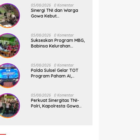
05/08/2026
0 Komentar
Sinergi TNI dan Warga
Gowa Kebut
Pembangunan Jembatan
Beton Tahap V di Dua Titik
Strategis
05/08/2026
0 Komentar
Sukseskan Program MBG,
Babinsa Kelurahan
Parangbanoa Koramil
1409-05/Pallangga Turun
Langsung Pendampingan
05/08/2026
0 Komentar
di Sekolah
Polda Sulsel Gelar TOT
Program Paham AI,
Perkuat Literasi Digital
Pelajar di Sulsel
05/08/2026
0 Komentar
Perkuat Sinergitas TNI-
Polri, Kapolresta Gowa
Kunjungi Makodim
1409/Gowa