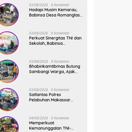
Swadaya
03/08/2026
0 Komentar
Hadapi Musim Kemarau,
Babinsa Desa Romanglasa
Edukasi Warga Soal
Bahaya Kebakaran dan
Kesehatan
03/08/2026
0 Komentar
Perkuat Sinergitas TNI dan
Sekolah, Babinsa
Tompobulu Dampingi
Penyaluran MBG di SD
Center Malakaji
03/08/2026
0 Komentar
Bhabinkamtibmas Butung
Sambangi Warga, Ajak
Wujudkan Kamtibmas
Aman dan Kondusif
03/08/2026
0 Komentar
Satlantas Polres
Pelabuhan Makassar
Sigap Atur Lalu Lintas Saat
Kapal Sandar, Penumpang
Aman dan Lancar
04/08/2026
0 Komentar
Memperkuat
Kemanunggalan TNI-