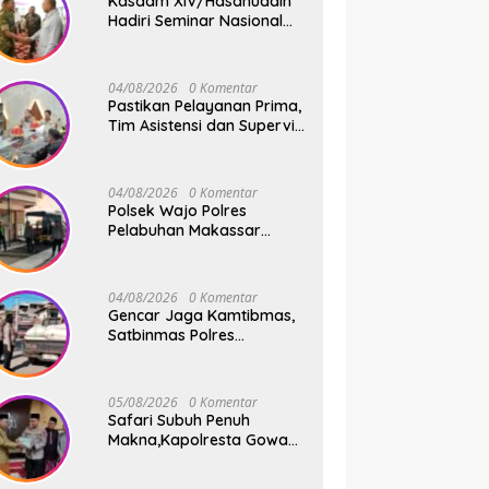
Kasdam XIV/Hasanuddin
Hadiri Seminar Nasional
KDKMP, Perkuat Sinergi
Pembangunan Ekonomi
Desa
04/08/2026
0 Komentar
Pastikan Pelayanan Prima,
Tim Asistensi dan Supervisi
Mabes Polri Tinjau
Layanan 110, SPKT,
Samapta dan Command
04/08/2026
0 Komentar
Center Polresta Gowa
Polsek Wajo Polres
Pelabuhan Makassar
Tancap Gas KRYD, Dua
Mobil Patroli Sisir Titik
Rawan Cegah Kejahatan
04/08/2026
0 Komentar
Gencar Jaga Kamtibmas,
Satbinmas Polres
Pelabuhan Makassar Rutin
Patroli dan Binluh di
Pelabuhan Paotere
05/08/2026
0 Komentar
Safari Subuh Penuh
Makna,Kapolresta Gowa
Tebar Keberkahan Melalui
Wakaf Al-Qur’an