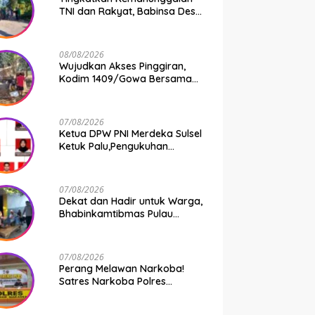
TNI dan Rakyat, Babinsa Desa
Jipang Bersama Warga dan
Mahasiswa UIN Gelar Karya
Bakti
08/08/2026
Wujudkan Akses Pinggiran,
Kodim 1409/Gowa Bersama
Warga Kejar Penuntasan
Jembatan Gantung Tahap V
07/08/2026
Ketua DPW PNI Merdeka Sulsel
Ketuk Palu,Pengukuhan
Struktur Partai Digelar 18
Agustus 2026
07/08/2026
Dekat dan Hadir untuk Warga,
Bhabinkamtibmas Pulau
Kodingareng Jadi Sahabat
Masyarakat
07/08/2026
Perang Melawan Narkoba!
Satres Narkoba Polres
Pelabuhan Makassar Bongkar
50 Kasus, Puluhan Pelaku