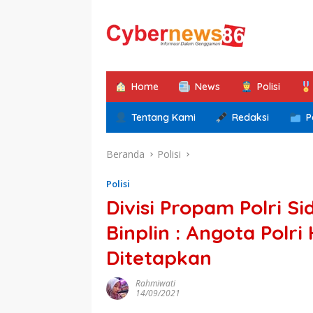
Langsung
ke
konten
Home
News
Polisi
Tentang Kami
Redaksi
P
Beranda
Polisi
Polisi
Divisi Propam Polri S
Binplin : Angota Polri
Ditetapkan
Rahmiwati
14/09/2021