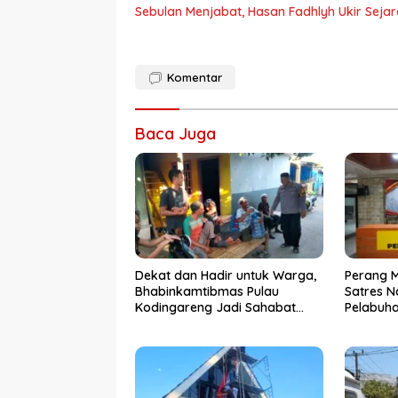
Sebulan Menjabat, Hasan Fadhlyh Ukir Seja
Komentar
Baca Juga
Dekat dan Hadir untuk Warga,
Perang 
Bhabinkamtibmas Pulau
Satres N
Kodingareng Jadi Sahabat
Pelabuh
Masyarakat
50 Kasus
Ditangk