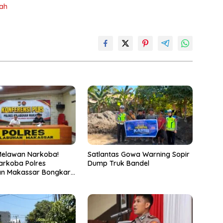
rah
Melawan Narkoba!
Satlantas Gowa Warning Sopir
arkoba Polres
Dump Truk Bandel
an Makassar Bongkar
, Puluhan Pelaku
ap