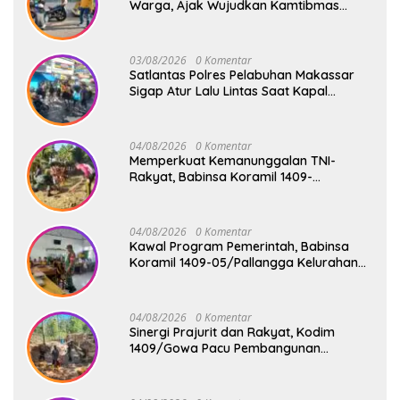
Warga, Ajak Wujudkan Kamtibmas
Aman dan Kondusif
03/08/2026
0 Komentar
Satlantas Polres Pelabuhan Makassar
Sigap Atur Lalu Lintas Saat Kapal
Sandar, Penumpang Aman dan Lancar
04/08/2026
0 Komentar
Memperkuat Kemanunggalan TNI-
Rakyat, Babinsa Koramil 1409-
08/Bontonompo Gelar Karya Bakti
Bersama Pemdes Jipang
04/08/2026
0 Komentar
Kawal Program Pemerintah, Babinsa
Koramil 1409-05/Pallangga Kelurahan
Tetebatu Pantau Penyaluran Makan
Bergizi Gratis di SD Inpres Biringkaloro
04/08/2026
0 Komentar
Sinergi Prajurit dan Rakyat, Kodim
1409/Gowa Pacu Pembangunan
Jembatan Gantung Tahap V di Dua
Lokasi Vital