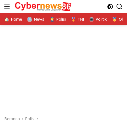
Langsung
ke
konten
Home
News
Polisi
TNI
Politik
Ola
Beranda
Polisi