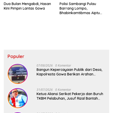
Dua Bulan Mengabdi, Hasan
Polisi Sambangi Pulau
Kini Pimpin Lantas Gowa
Barrang Lompo,
Bhabinkamtibmas Aiptu
Firdaus Serap Aspirasi
Warga dan Jaga Kamtibmas
Populer
07/08/2026
0 Komentar
Bangun Kepercayaan Publik dari Desa,
Kapolresta Gowa Berikan Arahan
kepada Seluruh Bhabinkamtibmas
Jajaran Polresta Gowa
31/07/2026
0 Komentar
Ketua Aliansi Serikat Pekerja dan Buruh
TKBM Pelabuhan, Jusuf Rizal Bantah
Akan Ada Aksi Mogol Nasional