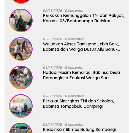
02/08/2026
0 Komentar
Perkokoh Kemunggalan TNI dan Rakyat,
Koramil 08/Bontonompo Rutinkan
Safari Subuh
02/08/2026
0 Komentar
Wujudkan Akses Tani yang Lebih Baik,
Babinsa dan Warga Dusun Allu Bahu-
Membahu Buka Jalan Swadaya
03/08/2026
0 Komentar
Hadapi Musim Kemarau, Babinsa Desa
Romanglasa Edukasi Warga Soal
Bahaya Kebakaran dan Kesehatan
03/08/2026
0 Komentar
Perkuat Sinergitas TNI dan Sekolah,
Babinsa Tompobulu Dampingi
Penyaluran MBG di SD Center Malakaji
03/08/2026
0 Komentar
Bhabinkamtibmas Butung Sambangi