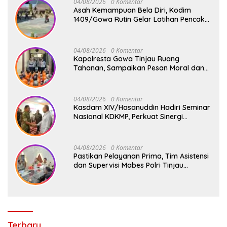
04/08/2026
0 Komentar
Asah Kemampuan Bela Diri, Kodim
1409/Gowa Rutin Gelar Latihan Pencak
Silat Militer Tingkatkan Profesionalisme
Prajurit
04/08/2026
0 Komentar
Kapolresta Gowa Tinjau Ruang
Tahanan, Sampaikan Pesan Moral dan
Harapan Baru
04/08/2026
0 Komentar
Kasdam XIV/Hasanuddin Hadiri Seminar
Nasional KDKMP, Perkuat Sinergi
Pembangunan Ekonomi Desa
04/08/2026
0 Komentar
Pastikan Pelayanan Prima, Tim Asistensi
dan Supervisi Mabes Polri Tinjau
Layanan 110, SPKT, Samapta dan
Command Center Polresta Gowa
Terbaru