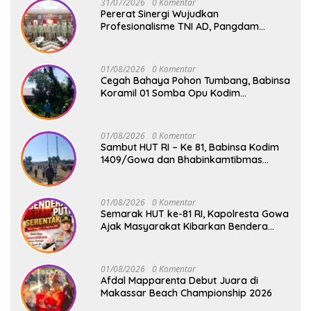
31/07/2026
0 Komentar
Pererat Sinergi Wujudkan
Profesionalisme TNI AD, Pangdam
XIV/Hsn Terima Kunjungan Silaturahmi
Pangdivif 3/Kostrad
01/08/2026
0 Komentar
Cegah Bahaya Pohon Tumbang, Babinsa
Koramil 01 Somba Opu Kodim
1409/Gowa Gelar Karya Bakti Pangkas
Ranting Pohon Bersama Warga Bonto
Baddo
01/08/2026
0 Komentar
Sambut HUT RI – Ke 81, Babinsa Kodim
1409/Gowa dan Bhabinkamtibmas
Tempa Kedisiplinan Calon Paskibraka
Kecamatan Bontonompo
01/08/2026
0 Komentar
Semarak HUT ke-81 RI, Kapolresta Gowa
Ajak Masyarakat Kibarkan Bendera
Merah Putih
01/08/2026
0 Komentar
Afdal Mapparenta Debut Juara di
Makassar Beach Championship 2026