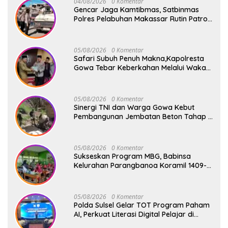
04/08/2026
0 Komentar
Gencar Jaga Kamtibmas, Satbinmas
Polres Pelabuhan Makassar Rutin Patroli
dan Binluh di Pelabuhan Paotere
05/08/2026
0 Komentar
Safari Subuh Penuh Makna,Kapolresta
Gowa Tebar Keberkahan Melalui Wakaf
Al-Qur’an
05/08/2026
0 Komentar
Sinergi TNI dan Warga Gowa Kebut
Pembangunan Jembatan Beton Tahap V
di Dua Titik Strategis
05/08/2026
0 Komentar
Sukseskan Program MBG, Babinsa
Kelurahan Parangbanoa Koramil 1409-
05/Pallangga Turun Langsung
Pendampingan di Sekolah
05/08/2026
0 Komentar
Polda Sulsel Gelar TOT Program Paham
AI, Perkuat Literasi Digital Pelajar di
Sulsel