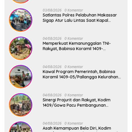
03/08/2026
0 Komentar
Satlantas Polres Pelabuhan Makassar
Sigap Atur Lalu Lintas Saat Kapal
Sandar, Penumpang Aman dan Lancar
04/08/2026
0 Komentar
Memperkuat Kemanunggalan TNI-
Rakyat, Babinsa Koramil 1409-
08/Bontonompo Gelar Karya Bakti
Bersama Pemdes Jipang
04/08/2026
0 Komentar
Kawal Program Pemerintah, Babinsa
Koramil 1409-05/Pallangga Kelurahan
Tetebatu Pantau Penyaluran Makan
Bergizi Gratis di SD Inpres Biringkaloro
04/08/2026
0 Komentar
Sinergi Prajurit dan Rakyat, Kodim
1409/Gowa Pacu Pembangunan
Jembatan Gantung Tahap V di Dua
Lokasi Vital
04/08/2026
0 Komentar
Asah Kemampuan Bela Diri, Kodim