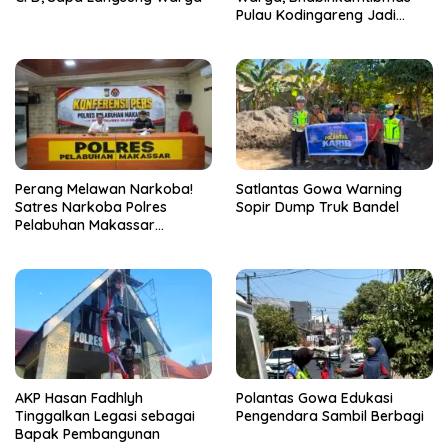
Pulau Kodingareng Jadi
Sahabat Masyarakat
Perang Melawan Narkoba!
Satlantas Gowa Warning
Satres Narkoba Polres
Sopir Dump Truk Bandel
Pelabuhan Makassar
Bongkar 50 Kasus, Puluhan
Pelaku Ditangkap
AKP Hasan Fadhlyh
Polantas Gowa Edukasi
Tinggalkan Legasi sebagai
Pengendara Sambil Berbagi
Bapak Pembangunan