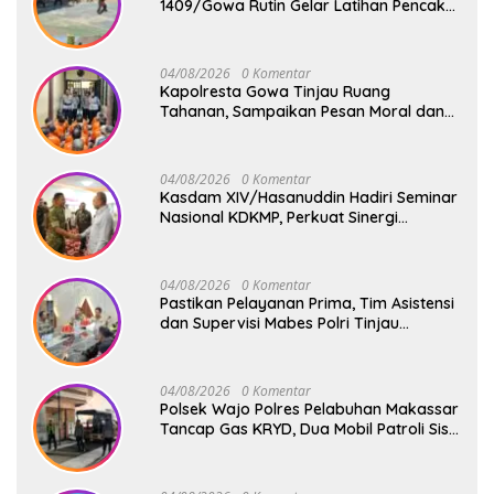
1409/Gowa Rutin Gelar Latihan Pencak
Silat Militer Tingkatkan Profesionalisme
Prajurit
04/08/2026
0 Komentar
Kapolresta Gowa Tinjau Ruang
Tahanan, Sampaikan Pesan Moral dan
Harapan Baru
04/08/2026
0 Komentar
Kasdam XIV/Hasanuddin Hadiri Seminar
Nasional KDKMP, Perkuat Sinergi
Pembangunan Ekonomi Desa
04/08/2026
0 Komentar
Pastikan Pelayanan Prima, Tim Asistensi
dan Supervisi Mabes Polri Tinjau
Layanan 110, SPKT, Samapta dan
Command Center Polresta Gowa
04/08/2026
0 Komentar
Polsek Wajo Polres Pelabuhan Makassar
Tancap Gas KRYD, Dua Mobil Patroli Sisir
Titik Rawan Cegah Kejahatan