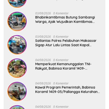
Penyaluran MBG di SD Center Malakaji
03/08/2026
0 Komentar
Bhabinkamtibmas Butung Sambangi
Warga, Ajak Wujudkan Kamtibmas
Aman dan Kondusif
03/08/2026
0 Komentar
Satlantas Polres Pelabuhan Makassar
Sigap Atur Lalu Lintas Saat Kapal
Sandar, Penumpang Aman dan Lancar
04/08/2026
0 Komentar
Memperkuat Kemanunggalan TNI-
Rakyat, Babinsa Koramil 1409-
08/Bontonompo Gelar Karya Bakti
Bersama Pemdes Jipang
04/08/2026
0 Komentar
Kawal Program Pemerintah, Babinsa
Koramil 1409-05/Pallangga Kelurahan
Tetebatu Pantau Penyaluran Makan
Bergizi Gratis di SD Inpres Biringkaloro
04/08/2026
0 Komentar