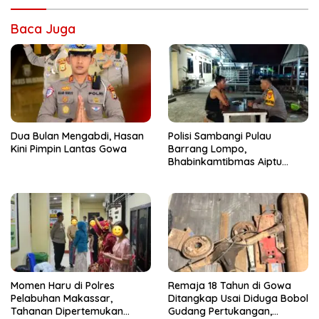
Baca Juga
Dua Bulan Mengabdi, Hasan
Polisi Sambangi Pulau
Kini Pimpin Lantas Gowa
Barrang Lompo,
Bhabinkamtibmas Aiptu
Firdaus Serap Aspirasi
Warga dan Jaga Kamtibmas
Momen Haru di Polres
Remaja 18 Tahun di Gowa
Pelabuhan Makassar,
Ditangkap Usai Diduga Bobol
Tahanan Dipertemukan
Gudang Pertukangan,