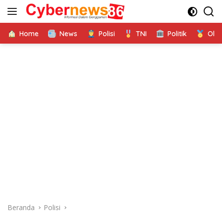
Langsung
ke
konten
Home
News
Polisi
TNI
Politik
Ola
Beranda
Polisi