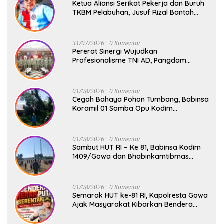
Ketua Aliansi Serikat Pekerja dan Buruh
TKBM Pelabuhan, Jusuf Rizal Bantah
Akan Ada Aksi Mogol Nasional
31/07/2026
0 Komentar
Pererat Sinergi Wujudkan
Profesionalisme TNI AD, Pangdam
XIV/Hsn Terima Kunjungan Silaturahmi
Pangdivif 3/Kostrad
01/08/2026
0 Komentar
Cegah Bahaya Pohon Tumbang, Babinsa
Koramil 01 Somba Opu Kodim
1409/Gowa Gelar Karya Bakti Pangkas
Ranting Pohon Bersama Warga Bonto
Baddo
01/08/2026
0 Komentar
Sambut HUT RI – Ke 81, Babinsa Kodim
1409/Gowa dan Bhabinkamtibmas
Tempa Kedisiplinan Calon Paskibraka
Kecamatan Bontonompo
01/08/2026
0 Komentar
Semarak HUT ke-81 RI, Kapolresta Gowa
Ajak Masyarakat Kibarkan Bendera
Merah Putih