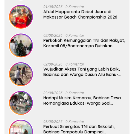
01/08/2026
0 Komentar
Afdal Mapparenta Debut Juara di
Makassar Beach Championship 2026
02/08/2026
0 Komentar
Perkokoh Kemunggalan TNI dan Rakyat,
Koramil 08/Bontonompo Rutinkan
Safari Subuh
02/08/2026
0 Komentar
Wujudkan Akses Tani yang Lebih Baik,
Babinsa dan Warga Dusun Allu Bahu-
Membahu Buka Jalan Swadaya
03/08/2026
0 Komentar
Hadapi Musim Kemarau, Babinsa Desa
Romanglasa Edukasi Warga Soal
Bahaya Kebakaran dan Kesehatan
03/08/2026
0 Komentar
Perkuat Sinergitas TNI dan Sekolah,
Babinsa Tompobulu Dampingi