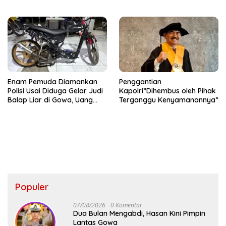
dengan Keluarga Usai Acara
Kerugian Korban Capai Rp 6
Pernikahan
Juta
Enam Pemuda Diamankan
Penggantian
Polisi Usai Diduga Gelar Judi
Kapolri”Dihembus oleh Pihak
Balap Liar di Gowa, Uang
Terganggu Kenyamanannya”
Taruhan Rp 9,1 Juta Disita
Populer
07/08/2026
0 Komentar
Dua Bulan Mengabdi, Hasan Kini Pimpin
Lantas Gowa