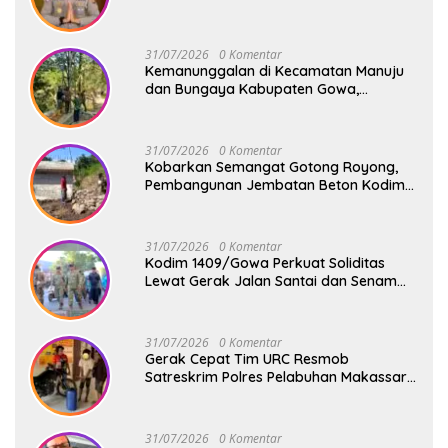
31/07/2026
0 Komentar
Kemanunggalan di Kecamatan Manuju
dan Bungaya Kabupaten Gowa,
Pembangunan Dua Jembatan Gantung
Terus Digenjot
31/07/2026
0 Komentar
Kobarkan Semangat Gotong Royong,
Pembangunan Jembatan Beton Kodim
1409/Gowa Terus Berjalan
31/07/2026
0 Komentar
Kodim 1409/Gowa Perkuat Soliditas
Lewat Gerak Jalan Santai dan Senam
Bersama Keluarga Besar Kodim Gowa
31/07/2026
0 Komentar
Gerak Cepat Tim URC Resmob
Satreskrim Polres Pelabuhan Makassar
Bekuk Pencuri Solar dan Dongkrak Truk
31/07/2026
0 Komentar