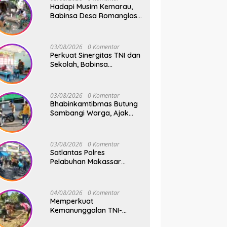
Hadapi Musim Kemarau,
Babinsa Desa Romanglasa
Edukasi Warga Soal
Bahaya Kebakaran dan
Kesehatan
03/08/2026
0 Komentar
Perkuat Sinergitas TNI dan
Sekolah, Babinsa
Tompobulu Dampingi
Penyaluran MBG di SD
Center Malakaji
03/08/2026
0 Komentar
Bhabinkamtibmas Butung
Sambangi Warga, Ajak
Wujudkan Kamtibmas
Aman dan Kondusif
03/08/2026
0 Komentar
Satlantas Polres
Pelabuhan Makassar
Sigap Atur Lalu Lintas Saat
Kapal Sandar, Penumpang
Aman dan Lancar
04/08/2026
0 Komentar
Memperkuat
Kemanunggalan TNI-
Rakyat, Babinsa Koramil