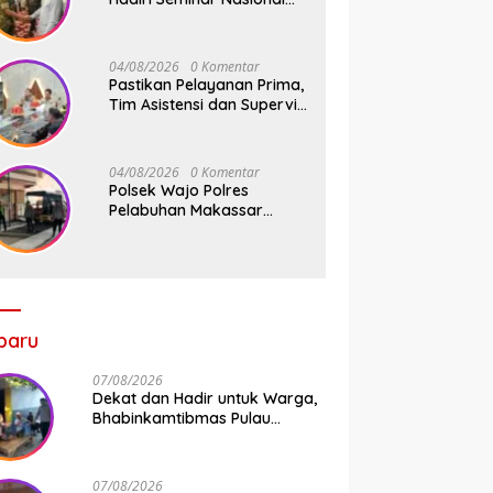
KDKMP, Perkuat Sinergi
Pembangunan Ekonomi
Desa
04/08/2026
0 Komentar
Pastikan Pelayanan Prima,
Tim Asistensi dan Supervisi
Mabes Polri Tinjau
Layanan 110, SPKT,
Samapta dan Command
04/08/2026
0 Komentar
Center Polresta Gowa
Polsek Wajo Polres
Pelabuhan Makassar
Tancap Gas KRYD, Dua
Mobil Patroli Sisir Titik
Rawan Cegah Kejahatan
baru
07/08/2026
Dekat dan Hadir untuk Warga,
Bhabinkamtibmas Pulau
Kodingareng Jadi Sahabat
Masyarakat
07/08/2026