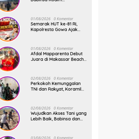
1409/Gowa dan
Bhabinkamtibmas Tempa
Kedisiplinan Calon
01/08/2026
0 Komentar
Paskibraka Kecamatan
Semarak HUT ke-81 RI,
Bontonompo
Kapolresta Gowa Ajak
Masyarakat Kibarkan
Bendera Merah Putih
01/08/2026
0 Komentar
Afdal Mapparenta Debut
Juara di Makassar Beach
Championship 2026
02/08/2026
0 Komentar
Perkokoh Kemunggalan
TNI dan Rakyat, Koramil
08/Bontonompo Rutinkan
Safari Subuh
02/08/2026
0 Komentar
Wujudkan Akses Tani yang
Lebih Baik, Babinsa dan
Warga Dusun Allu Bahu-
Membahu Buka Jalan
Swadaya
03/08/2026
0 Komentar