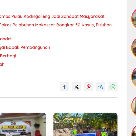
ibmas Pulau Kodingareng Jadi Sahabat Masyarakat
olres Pelabuhan Makassar Bongkar 50 Kasus, Puluhan
andel
agai Bapak Pembangunan
 Berbagi
rah