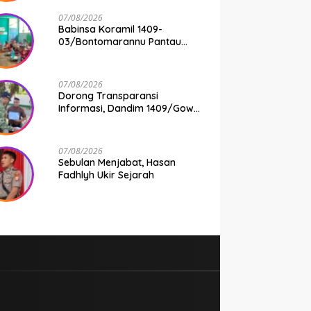
07/08/2026
Babinsa Koramil 1409-
03/Bontomarannu Pantau
Penyaluran Makan Bergizi
Gratis di SD Inpres Japing
Pattallassang
07/08/2026
Dorong Transparansi
Informasi, Dandim 1409/Gowa
Apresiasi Dedikasi Wartawan
Media Mitra
07/08/2026
Sebulan Menjabat, Hasan
Fadhlyh Ukir Sejarah