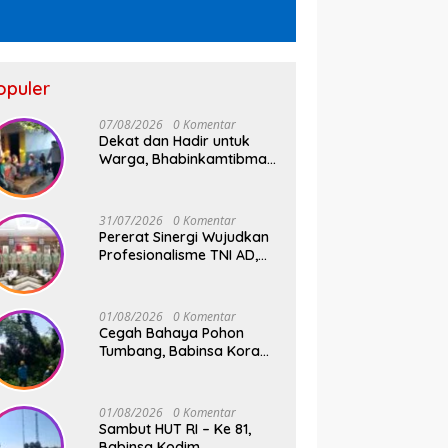
opuler
07/08/2026
0 Komentar
Dekat dan Hadir untuk
Warga, Bhabinkamtibmas
Pulau Kodingareng Jadi
Sahabat Masyarakat
31/07/2026
0 Komentar
Pererat Sinergi Wujudkan
Profesionalisme TNI AD,
Pangdam XIV/Hsn Terima
Kunjungan Silaturahmi
Pangdivif 3/Kostrad
01/08/2026
0 Komentar
Cegah Bahaya Pohon
Tumbang, Babinsa Koramil
01 Somba Opu Kodim
1409/Gowa Gelar Karya
Bakti Pangkas Ranting
01/08/2026
0 Komentar
Pohon Bersama Warga
Sambut HUT RI – Ke 81,
Bonto Baddo
Babinsa Kodim