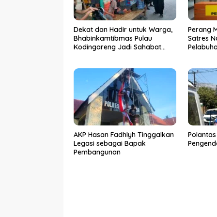
Dekat dan Hadir untuk Warga,
Perang 
Bhabinkamtibmas Pulau
Satres N
Kodingareng Jadi Sahabat
Pelabuh
Masyarakat
50 Kasus
Ditangk
AKP Hasan Fadhlyh Tinggalkan
Polantas
Legasi sebagai Bapak
Pengenda
Pembangunan