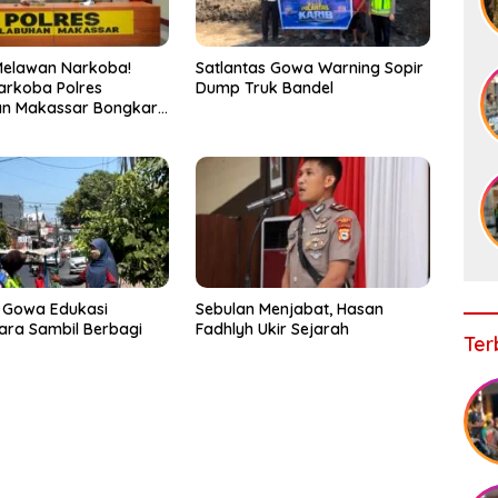
Melawan Narkoba!
Satlantas Gowa Warning Sopir
arkoba Polres
Dump Truk Bandel
an Makassar Bongkar
, Puluhan Pelaku
ap
 Gowa Edukasi
Sebulan Menjabat, Hasan
ra Sambil Berbagi
Fadhlyh Ukir Sejarah
Ter