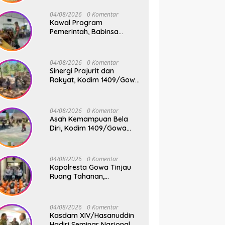
1409-08/Bontonompo
Gelar Karya Bakti
04/08/2026
0 Komentar
Bersama Pemdes Jipang
Kawal Program
Pemerintah, Babinsa
Koramil 1409-
05/Pallangga Kelurahan
Tetebatu Pantau
04/08/2026
0 Komentar
Penyaluran Makan Bergizi
Sinergi Prajurit dan
Gratis di SD Inpres
Rakyat, Kodim 1409/Gowa
Biringkaloro
Pacu Pembangunan
Jembatan Gantung Tahap
V di Dua Lokasi Vital
04/08/2026
0 Komentar
Asah Kemampuan Bela
Diri, Kodim 1409/Gowa
Rutin Gelar Latihan Pencak
Silat Militer Tingkatkan
Profesionalisme Prajurit
04/08/2026
0 Komentar
Kapolresta Gowa Tinjau
Ruang Tahanan,
Sampaikan Pesan Moral
dan Harapan Baru
04/08/2026
0 Komentar
Kasdam XIV/Hasanuddin
Hadiri Seminar Nasional