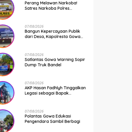
Perang Melawan Narkoba!
Satres Narkoba Polres
Pelabuhan Makassar Bongkar
50 Kasus, Puluhan Pelaku
Ditangkap
07/08/2026
Bangun Kepercayaan Publik
dari Desa, Kapolresta Gowa
Berikan Arahan kepada
Seluruh Bhabinkamtibmas
Jajaran Polresta Gowa
07/08/2026
Satlantas Gowa Warning Sopir
Dump Truk Bandel
07/08/2026
AKP Hasan Fadhlyh Tinggalkan
Legasi sebagai Bapak
Pembangunan
07/08/2026
Polantas Gowa Edukasi
Pengendara Sambil Berbagi