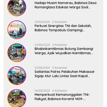
Hadapi Musim Kemarau, Babinsa Desa
Romanglasa Edukasi Warga Soal
Bahaya Kebakaran dan Kesehatan
03/08/2026
0 Komentar
Perkuat Sinergitas TNI dan Sekolah,
Babinsa Tompobulu Dampingi
Penyaluran MBG di SD Center Malakaji
03/08/2026
0 Komentar
Bhabinkamtibmas Butung Sambangi
Warga, Ajak Wujudkan Kamtibmas
Aman dan Kondusif
03/08/2026
0 Komentar
Satlantas Polres Pelabuhan Makassar
Sigap Atur Lalu Lintas Saat Kapal
Sandar, Penumpang Aman dan Lancar
04/08/2026
0 Komentar
Memperkuat Kemanunggalan TNI-
Rakyat, Babinsa Koramil 1409-
08/Bontonompo Gelar Karya Bakti