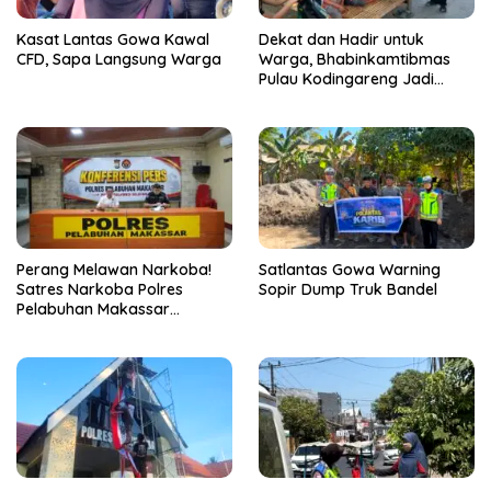
Kasat Lantas Gowa Kawal
Dekat dan Hadir untuk
CFD, Sapa Langsung Warga
Warga, Bhabinkamtibmas
Pulau Kodingareng Jadi
Sahabat Masyarakat
Perang Melawan Narkoba!
Satlantas Gowa Warning
Satres Narkoba Polres
Sopir Dump Truk Bandel
Pelabuhan Makassar
Bongkar 50 Kasus, Puluhan
Pelaku Ditangkap