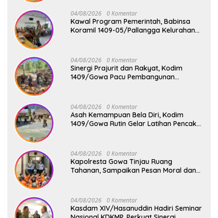
Bersama Pemdes Jipang
04/08/2026
0 Komentar
Kawal Program Pemerintah, Babinsa
Koramil 1409-05/Pallangga Kelurahan
Tetebatu Pantau Penyaluran Makan
Bergizi Gratis di SD Inpres Biringkaloro
04/08/2026
0 Komentar
Sinergi Prajurit dan Rakyat, Kodim
1409/Gowa Pacu Pembangunan
Jembatan Gantung Tahap V di Dua
Lokasi Vital
04/08/2026
0 Komentar
Asah Kemampuan Bela Diri, Kodim
1409/Gowa Rutin Gelar Latihan Pencak
Silat Militer Tingkatkan Profesionalisme
Prajurit
04/08/2026
0 Komentar
Kapolresta Gowa Tinjau Ruang
Tahanan, Sampaikan Pesan Moral dan
Harapan Baru
04/08/2026
0 Komentar
Kasdam XIV/Hasanuddin Hadiri Seminar
Nasional KDKMP, Perkuat Sinergi