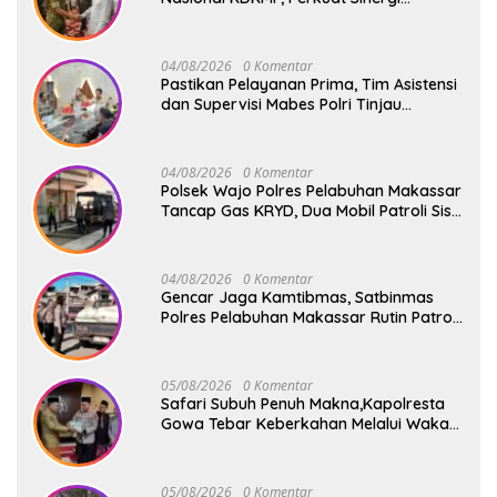
Pembangunan Ekonomi Desa
04/08/2026
0 Komentar
Pastikan Pelayanan Prima, Tim Asistensi
dan Supervisi Mabes Polri Tinjau
Layanan 110, SPKT, Samapta dan
Command Center Polresta Gowa
04/08/2026
0 Komentar
Polsek Wajo Polres Pelabuhan Makassar
Tancap Gas KRYD, Dua Mobil Patroli Sisir
Titik Rawan Cegah Kejahatan
04/08/2026
0 Komentar
Gencar Jaga Kamtibmas, Satbinmas
Polres Pelabuhan Makassar Rutin Patroli
dan Binluh di Pelabuhan Paotere
05/08/2026
0 Komentar
Safari Subuh Penuh Makna,Kapolresta
Gowa Tebar Keberkahan Melalui Wakaf
Al-Qur’an
05/08/2026
0 Komentar