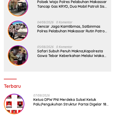
Polsek Wajo Polres Pelabuhan Makassar
Tancap Gas KRYD, Dua Mobil Patroli Sisir
Titik Rawan Cegah Kejahatan
04/08/2026
0 Komentar
Gencar Jaga Kamtibmas, Satbinmas
Polres Pelabuhan Makassar Rutin Patroli
dan Binluh di Pelabuhan Paotere
05/08/2026
0 Komentar
Safari Subuh Penuh Makna,Kapolresta
Gowa Tebar Keberkahan Melalui Wakaf
Al-Qur’an
Terbaru
07/08/2026
Ketua DPW PNI Merdeka Sulsel Ketuk
Palu,Pengukuhan Struktur Partai Digelar 18
Agustus 2026