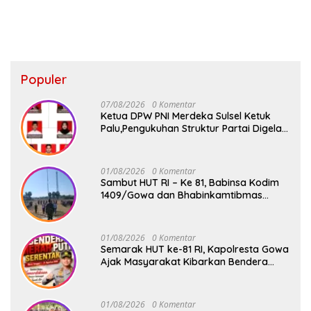
Populer
07/08/2026
0 Komentar
Ketua DPW PNI Merdeka Sulsel Ketuk
Palu,Pengukuhan Struktur Partai Digelar
18 Agustus 2026
01/08/2026
0 Komentar
Sambut HUT RI – Ke 81, Babinsa Kodim
1409/Gowa dan Bhabinkamtibmas
Tempa Kedisiplinan Calon Paskibraka
Kecamatan Bontonompo
01/08/2026
0 Komentar
Semarak HUT ke-81 RI, Kapolresta Gowa
Ajak Masyarakat Kibarkan Bendera
Merah Putih
01/08/2026
0 Komentar