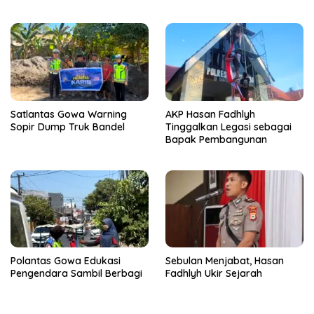
Sahabat Masyarakat
Bongkar 50 Kasus, Puluhan
Pelaku Ditangkap
Satlantas Gowa Warning
AKP Hasan Fadhlyh
Sopir Dump Truk Bandel
Tinggalkan Legasi sebagai
Bapak Pembangunan
Polantas Gowa Edukasi
Sebulan Menjabat, Hasan
Pengendara Sambil Berbagi
Fadhlyh Ukir Sejarah