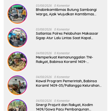
03/08/2026
0 Komentar
Bhabinkamtibmas Butung Sambangi
Warga, Ajak Wujudkan Kamtibmas
Aman dan Kondusif
03/08/2026
0 Komentar
Satlantas Polres Pelabuhan Makassar
Sigap Atur Lalu Lintas Saat Kapal
Sandar, Penumpang Aman dan Lancar
04/08/2026
0 Komentar
Memperkuat Kemanunggalan TNI-
Rakyat, Babinsa Koramil 1409-
08/Bontonompo Gelar Karya Bakti
Bersama Pemdes Jipang
04/08/2026
0 Komentar
Kawal Program Pemerintah, Babinsa
Koramil 1409-05/Pallangga Kelurahan
Tetebatu Pantau Penyaluran Makan
Bergizi Gratis di SD Inpres Biringkaloro
04/08/2026
0 Komentar
Sinergi Prajurit dan Rakyat, Kodim
1409/Gowa Pacu Pembangunan