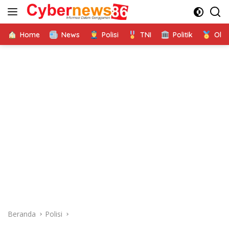
Langsung
ke
konten
Home
News
Polisi
TNI
Politik
Ola
Beranda
Polisi