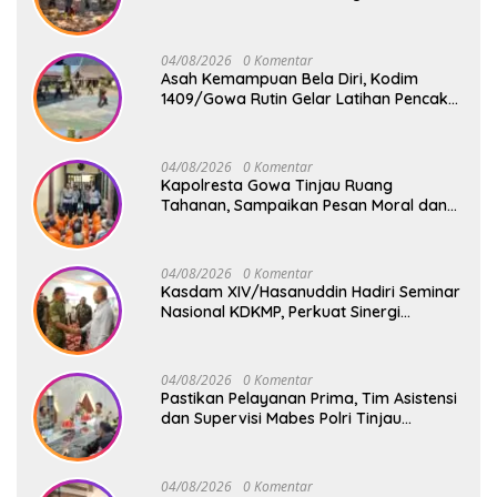
Jembatan Gantung Tahap V di Dua
Lokasi Vital
04/08/2026
0 Komentar
Asah Kemampuan Bela Diri, Kodim
1409/Gowa Rutin Gelar Latihan Pencak
Silat Militer Tingkatkan Profesionalisme
Prajurit
04/08/2026
0 Komentar
Kapolresta Gowa Tinjau Ruang
Tahanan, Sampaikan Pesan Moral dan
Harapan Baru
04/08/2026
0 Komentar
Kasdam XIV/Hasanuddin Hadiri Seminar
Nasional KDKMP, Perkuat Sinergi
Pembangunan Ekonomi Desa
04/08/2026
0 Komentar
Pastikan Pelayanan Prima, Tim Asistensi
dan Supervisi Mabes Polri Tinjau
Layanan 110, SPKT, Samapta dan
Command Center Polresta Gowa
04/08/2026
0 Komentar