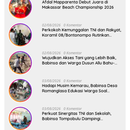
Afdal Mapparenta Debut Juara di
Makassar Beach Championship 2026
02/08/2026
0 Komentar
Perkokoh Kemunggalan TNI dan Rakyat,
Koramil 08/Bontonompo Rutinkan
Safari Subuh
02/08/2026
0 Komentar
Wujudkan Akses Tani yang Lebih Baik,
Babinsa dan Warga Dusun Allu Bahu-
Membahu Buka Jalan Swadaya
03/08/2026
0 Komentar
Hadapi Musim Kemarau, Babinsa Desa
Romanglasa Edukasi Warga Soal
Bahaya Kebakaran dan Kesehatan
03/08/2026
0 Komentar
Perkuat Sinergitas TNI dan Sekolah,
Babinsa Tompobulu Dampingi
Penyaluran MBG di SD Center Malakaji