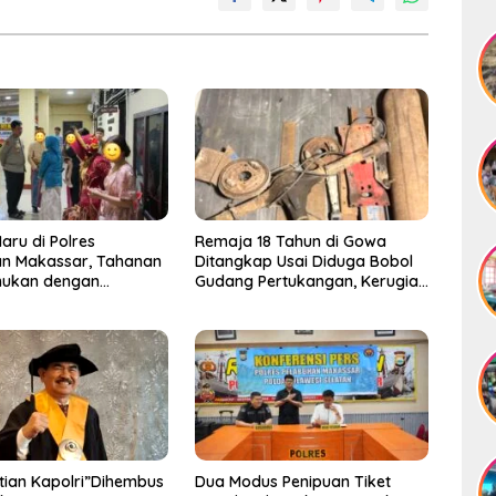
ru di Polres
Remaja 18 Tahun di Gowa
an Makassar, Tahanan
Ditangkap Usai Diduga Bobol
mukan dengan
Gudang Pertukangan, Kerugian
 Usai Acara
Korban Capai Rp 6 Juta
an
ian Kapolri”Dihembus
Dua Modus Penipuan Tiket