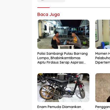
Baca Juga
Polisi Sambangi Pulau Barrang
Momen Ha
Lompo, Bhabinkamtibmas
Pelabuh
Aiptu Firdaus Serap Aspirasi
Diperte
Warga dan Jaga Kamtibmas
Keluarga
Pernikah
Enam Pemuda Diamankan
Penggant