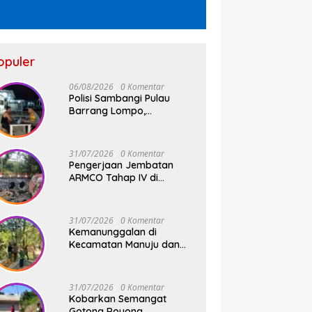
opuler
06/08/2026
0 Komentar
Polisi Sambangi Pulau
Barrang Lompo,
Bhabinkamtibmas Aiptu
Firdaus Serap Aspirasi
Warga dan Jaga
31/07/2026
0 Komentar
Kamtibmas
Pengerjaan Jembatan
ARMCO Tahap IV di
Wilayah Kodim 1409/Gowa
Rampung 100%, Warga
Desa Mamampang Kini
31/07/2026
0 Komentar
Punya Akses Baru
Kemanunggalan di
Kecamatan Manuju dan
Bungaya Kabupaten
Gowa, Pembangunan Dua
Jembatan Gantung Terus
31/07/2026
0 Komentar
Digenjot
Kobarkan Semangat
Gotong Royong,