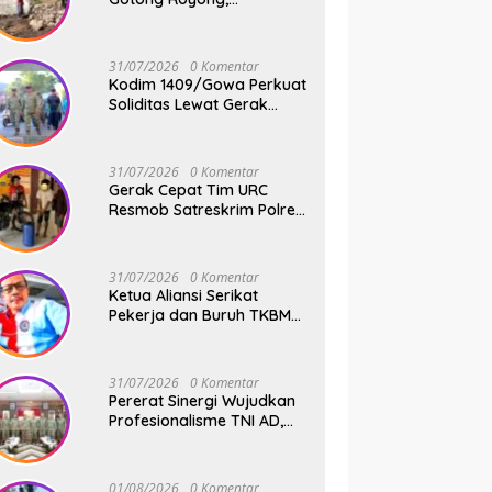
Pembangunan Jembatan
Beton Kodim 1409/Gowa
Terus Berjalan
31/07/2026
0 Komentar
Kodim 1409/Gowa Perkuat
Soliditas Lewat Gerak
Jalan Santai dan Senam
Bersama Keluarga Besar
Kodim Gowa
31/07/2026
0 Komentar
Gerak Cepat Tim URC
Resmob Satreskrim Polres
Pelabuhan Makassar
Bekuk Pencuri Solar dan
Dongkrak Truk
31/07/2026
0 Komentar
Ketua Aliansi Serikat
Pekerja dan Buruh TKBM
Pelabuhan, Jusuf Rizal
Bantah Akan Ada Aksi
Mogol Nasional
31/07/2026
0 Komentar
Pererat Sinergi Wujudkan
Profesionalisme TNI AD,
Pangdam XIV/Hsn Terima
Kunjungan Silaturahmi
Pangdivif 3/Kostrad
01/08/2026
0 Komentar