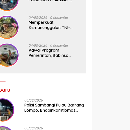
Sigap Atur Lalu Lintas Saat
Kapal Sandar, Penumpang
Aman dan Lancar
04/08/2026
0 Komentar
Memperkuat
Kemanunggalan TNI-
Rakyat, Babinsa Koramil
1409-08/Bontonompo
Gelar Karya Bakti
04/08/2026
0 Komentar
Bersama Pemdes Jipang
Kawal Program
Pemerintah, Babinsa
Koramil 1409-
05/Pallangga Kelurahan
Tetebatu Pantau
Penyaluran Makan Bergizi
Gratis di SD Inpres
Biringkaloro
baru
06/08/2026
Polisi Sambangi Pulau Barrang
Lompo, Bhabinkamtibmas
Aiptu Firdaus Serap Aspirasi
Warga dan Jaga Kamtibmas
06/08/2026