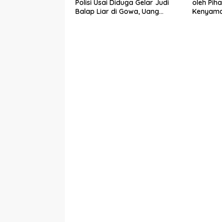
Polisi Usai Diduga Gelar Judi
oleh Pih
Balap Liar di Gowa, Uang
Kenyama
Taruhan Rp 9,1 Juta Disita