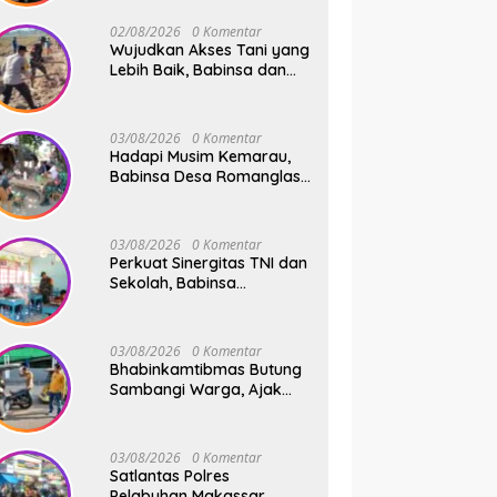
Safari Subuh
02/08/2026
0 Komentar
Wujudkan Akses Tani yang
Lebih Baik, Babinsa dan
Warga Dusun Allu Bahu-
Membahu Buka Jalan
Swadaya
03/08/2026
0 Komentar
Hadapi Musim Kemarau,
Babinsa Desa Romanglasa
Edukasi Warga Soal
Bahaya Kebakaran dan
Kesehatan
03/08/2026
0 Komentar
Perkuat Sinergitas TNI dan
Sekolah, Babinsa
Tompobulu Dampingi
Penyaluran MBG di SD
Center Malakaji
03/08/2026
0 Komentar
Bhabinkamtibmas Butung
Sambangi Warga, Ajak
Wujudkan Kamtibmas
Aman dan Kondusif
03/08/2026
0 Komentar
Satlantas Polres
Pelabuhan Makassar