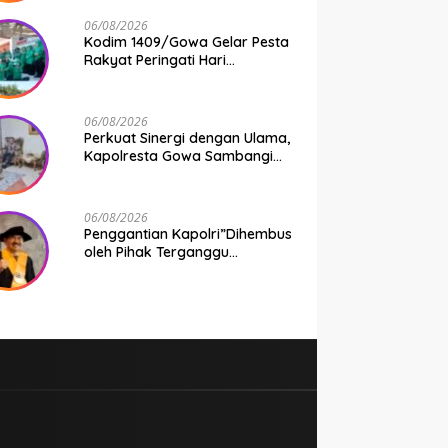
Taruhan Rp 9,1 Juta Disita
06/08/2026
Kodim 1409/Gowa Gelar Pesta
Rakyat Peringati Hari
Kemerdekaan RI di Area
KDKMP
06/08/2026
Perkuat Sinergi dengan Ulama,
Kapolresta Gowa Sambangi
Ketua Tanfidziyah PCNU Gowa
06/08/2026
Penggantian Kapolri”Dihembus
oleh Pihak Terganggu
Kenyamanannya”