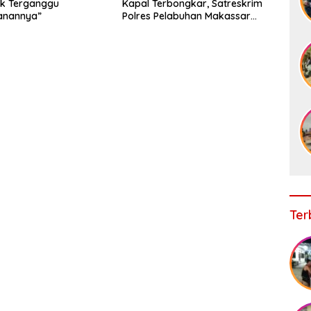
ak Terganggu
Kapal Terbongkar, Satreskrim
nannya”
Polres Pelabuhan Makassar
Ungkap Kasus Menonjol
Ter