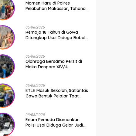
Momen Haru di Polres
Pelabuhan Makassar, Tahanan
Dipertemukan dengan
Keluarga Usai Acara
Pernikahan
06/08/2026
Remaja 18 Tahun di Gowa
Ditangkap Usai Diduga Bobol
Gudang Pertukangan, Kerugian
Korban Capai Rp 6 Juta
06/08/2026
Olahraga Bersama Persit di
Mako Denpom XIV/4
Makassar, Momentum Pererat
Kebersamaan dan Syukuri
Pertambahan Usia
06/08/2026
ETLE Masuk Sekolah, Satlantas
Gowa Bentuk Pelajar Taat
Aturan
06/08/2026
Enam Pemuda Diamankan
Polisi Usai Diduga Gelar Judi
Balap Liar di Gowa, Uang