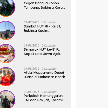
Cegah Bahaya Pohon
Tumbang, Babinsa Koramil
01 Somba Opu Kodim
1409/Gowa Gelar Karya
Bakti Pangkas Ranting
01/08/2026
0 Komentar
Pohon Bersama Warga
Sambut HUT RI – Ke 81,
Bonto Baddo
Babinsa Kodim
1409/Gowa dan
Bhabinkamtibmas Tempa
Kedisiplinan Calon
01/08/2026
0 Komentar
Paskibraka Kecamatan
Semarak HUT ke-81 RI,
Bontonompo
Kapolresta Gowa Ajak
Masyarakat Kibarkan
Bendera Merah Putih
01/08/2026
0 Komentar
Afdal Mapparenta Debut
Juara di Makassar Beach
Championship 2026
02/08/2026
0 Komentar
Perkokoh Kemunggalan
TNI dan Rakyat, Koramil
08/Bontonompo Rutinkan