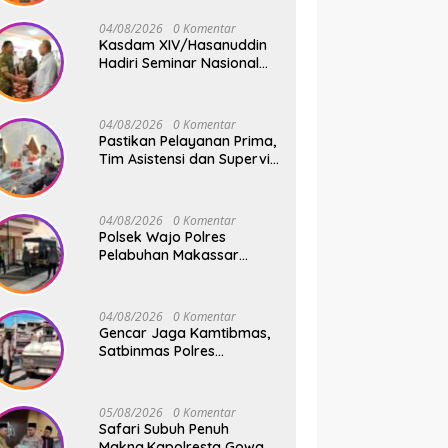
dan Harapan Baru
04/08/2026
0 Komentar
Kasdam XIV/Hasanuddin
Hadiri Seminar Nasional
KDKMP, Perkuat Sinergi
Pembangunan Ekonomi
Desa
04/08/2026
0 Komentar
Pastikan Pelayanan Prima,
Tim Asistensi dan Supervisi
Mabes Polri Tinjau
Layanan 110, SPKT,
Samapta dan Command
04/08/2026
0 Komentar
Center Polresta Gowa
Polsek Wajo Polres
Pelabuhan Makassar
Tancap Gas KRYD, Dua
Mobil Patroli Sisir Titik
Rawan Cegah Kejahatan
04/08/2026
0 Komentar
Gencar Jaga Kamtibmas,
Satbinmas Polres
Pelabuhan Makassar Rutin
Patroli dan Binluh di
Pelabuhan Paotere
05/08/2026
0 Komentar
Safari Subuh Penuh
Makna,Kapolresta Gowa