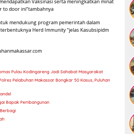
mendapatkan Vaksinasi serta meningkatkan minat
r to door ini”tambahnya
i untuk mendukung program pemerintah dalam
 terbentuknya Herd Immunity “jelas Kasubsipidm
abuhanmakassar.com
ibmas Pulau Kodingareng Jadi Sahabat Masyarakat
olres Pelabuhan Makassar Bongkar 50 Kasus, Puluhan
andel
agai Bapak Pembangunan
 Berbagi
rah