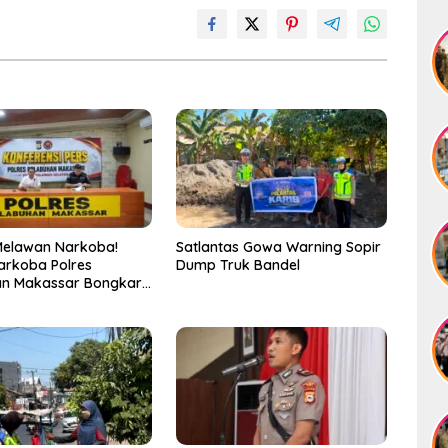
Melawan Narkoba!
Satlantas Gowa Warning Sopir
arkoba Polres
Dump Truk Bandel
an Makassar Bongkar
, Puluhan Pelaku
ap