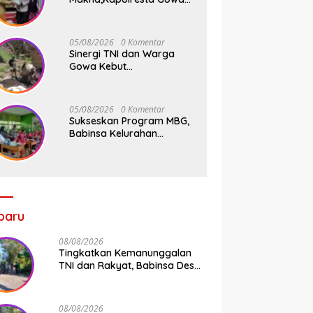
Tebar Keberkahan Melalui
Wakaf Al-Qur’an
05/08/2026
0 Komentar
Sinergi TNI dan Warga
Gowa Kebut
Pembangunan Jembatan
Beton Tahap V di Dua Titik
Strategis
05/08/2026
0 Komentar
Sukseskan Program MBG,
Babinsa Kelurahan
Parangbanoa Koramil
1409-05/Pallangga Turun
Langsung Pendampingan
di Sekolah
baru
08/08/2026
Tingkatkan Kemanunggalan
TNI dan Rakyat, Babinsa Desa
Jipang Bersama Warga dan
Mahasiswa UIN Gelar Karya
Bakti
08/08/2026