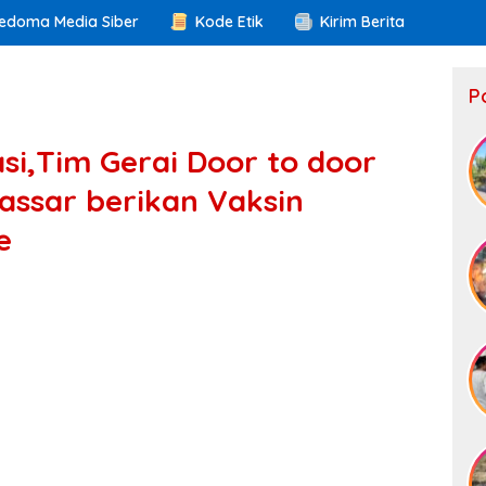
edoma Media Siber
Kode Etik
Kirim Berita
P
i,Tim Gerai Door to door
assar berikan Vaksin
e