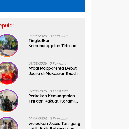
opuler
08/08/2026
0 Komentar
Tingkatkan
Kemanunggalan TNI dan
Rakyat, Babinsa Desa
Jipang Bersama Warga
dan Mahasiswa UIN Gelar
01/08/2026
0 Komentar
Karya Bakti
Afdal Mapparenta Debut
Juara di Makassar Beach
Championship 2026
02/08/2026
0 Komentar
Perkokoh Kemunggalan
TNI dan Rakyat, Koramil
08/Bontonompo Rutinkan
Safari Subuh
02/08/2026
0 Komentar
Wujudkan Akses Tani yang
Lebih Baik, Babinsa dan