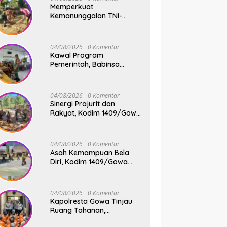
Memperkuat
Kemanunggalan TNI-
Rakyat, Babinsa Koramil
1409-08/Bontonompo
Gelar Karya Bakti
04/08/2026
0 Komentar
Bersama Pemdes Jipang
Kawal Program
Pemerintah, Babinsa
Koramil 1409-
05/Pallangga Kelurahan
Tetebatu Pantau
04/08/2026
0 Komentar
Penyaluran Makan Bergizi
Sinergi Prajurit dan
Gratis di SD Inpres
Rakyat, Kodim 1409/Gowa
Biringkaloro
Pacu Pembangunan
Jembatan Gantung Tahap
V di Dua Lokasi Vital
04/08/2026
0 Komentar
Asah Kemampuan Bela
Diri, Kodim 1409/Gowa
Rutin Gelar Latihan Pencak
Silat Militer Tingkatkan
Profesionalisme Prajurit
04/08/2026
0 Komentar
Kapolresta Gowa Tinjau
Ruang Tahanan,
Sampaikan Pesan Moral