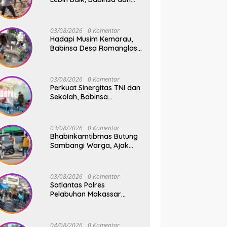
Warga Dusun Allu Bahu-
Membahu Buka Jalan
Swadaya
03/08/2026
0 Komentar
Hadapi Musim Kemarau,
Babinsa Desa Romanglasa
Edukasi Warga Soal
Bahaya Kebakaran dan
Kesehatan
03/08/2026
0 Komentar
Perkuat Sinergitas TNI dan
Sekolah, Babinsa
Tompobulu Dampingi
Penyaluran MBG di SD
Center Malakaji
03/08/2026
0 Komentar
Bhabinkamtibmas Butung
Sambangi Warga, Ajak
Wujudkan Kamtibmas
Aman dan Kondusif
03/08/2026
0 Komentar
Satlantas Polres
Pelabuhan Makassar
Sigap Atur Lalu Lintas Saat
Kapal Sandar, Penumpang
Aman dan Lancar
04/08/2026
0 Komentar