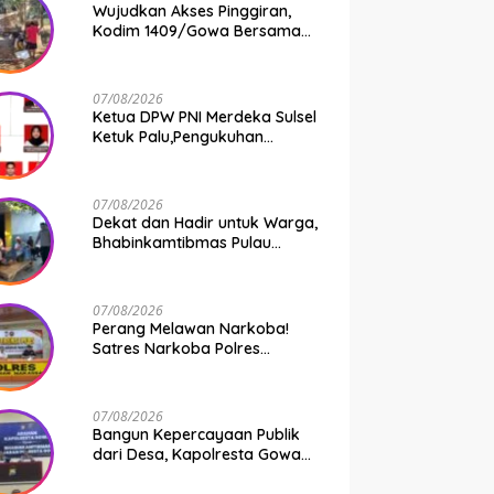
Wujudkan Akses Pinggiran,
Kodim 1409/Gowa Bersama
Warga Kejar Penuntasan
Jembatan Gantung Tahap V
07/08/2026
Ketua DPW PNI Merdeka Sulsel
Ketuk Palu,Pengukuhan
Struktur Partai Digelar 18
Agustus 2026
07/08/2026
Dekat dan Hadir untuk Warga,
Bhabinkamtibmas Pulau
Kodingareng Jadi Sahabat
Masyarakat
07/08/2026
Perang Melawan Narkoba!
Satres Narkoba Polres
Pelabuhan Makassar Bongkar
50 Kasus, Puluhan Pelaku
Ditangkap
07/08/2026
Bangun Kepercayaan Publik
dari Desa, Kapolresta Gowa
Berikan Arahan kepada