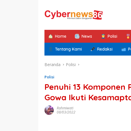
Langsung
ke
konten
Home
News
Polisi
Tentang Kami
Redaksi
P
Beranda
Polisi
Polisi
Penuhi 13 Komponen P
Gowa Ikuti Kesamapt
Rahmiwati
08/03/2022