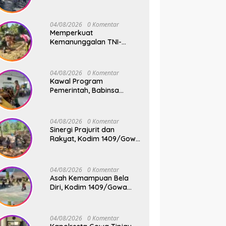
Sigap Atur Lalu Lintas Saat
Kapal Sandar, Penumpang
Aman dan Lancar
04/08/2026
0 Komentar
Memperkuat
Kemanunggalan TNI-
Rakyat, Babinsa Koramil
1409-08/Bontonompo
Gelar Karya Bakti
04/08/2026
0 Komentar
Bersama Pemdes Jipang
Kawal Program
Pemerintah, Babinsa
Koramil 1409-
05/Pallangga Kelurahan
Tetebatu Pantau
04/08/2026
0 Komentar
Penyaluran Makan Bergizi
Sinergi Prajurit dan
Gratis di SD Inpres
Rakyat, Kodim 1409/Gowa
Biringkaloro
Pacu Pembangunan
Jembatan Gantung Tahap
V di Dua Lokasi Vital
04/08/2026
0 Komentar
Asah Kemampuan Bela
Diri, Kodim 1409/Gowa
Rutin Gelar Latihan Pencak
Silat Militer Tingkatkan
Profesionalisme Prajurit
04/08/2026
0 Komentar