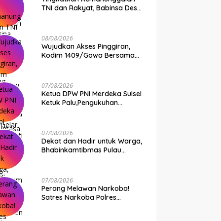
TNI dan Rakyat, Babinsa Desa
Jipang Bersama Warga dan
Mahasiswa UIN Gelar Karya
Bakti
08/08/2026
Wujudkan Akses Pinggiran,
Kodim 1409/Gowa Bersama
Warga Kejar Penuntasan
Jembatan Gantung Tahap V
07/08/2026
Ketua DPW PNI Merdeka Sulsel
Ketuk Palu,Pengukuhan
Struktur Partai Digelar 18
Agustus 2026
07/08/2026
Dekat dan Hadir untuk Warga,
Bhabinkamtibmas Pulau
Kodingareng Jadi Sahabat
Masyarakat
07/08/2026
Perang Melawan Narkoba!
Satres Narkoba Polres
Pelabuhan Makassar Bongkar
50 Kasus, Puluhan Pelaku