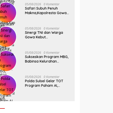
Pelabuhan Paotere
05/08/2026
0 Komentar
Safari Subuh Penuh
Makna,Kapolresta Gowa
Tebar Keberkahan Melalui
Wakaf Al-Qur’an
05/08/2026
0 Komentar
Sinergi TNI dan Warga
Gowa Kebut
Pembangunan Jembatan
Beton Tahap V di Dua Titik
Strategis
05/08/2026
0 Komentar
Sukseskan Program MBG,
Babinsa Kelurahan
Parangbanoa Koramil
1409-05/Pallangga Turun
Langsung Pendampingan
05/08/2026
0 Komentar
di Sekolah
Polda Sulsel Gelar TOT
Program Paham AI,
Perkuat Literasi Digital
Pelajar di Sulsel