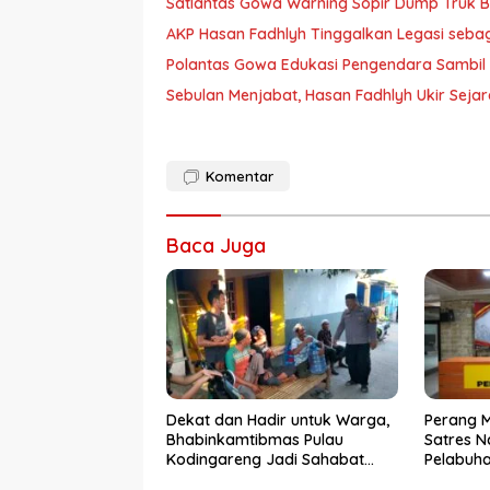
Satlantas Gowa Warning Sopir Dump Truk B
AKP Hasan Fadhlyh Tinggalkan Legasi seb
Polantas Gowa Edukasi Pengendara Sambil
Sebulan Menjabat, Hasan Fadhlyh Ukir Seja
Komentar
Baca Juga
Dekat dan Hadir untuk Warga,
Perang 
Bhabinkamtibmas Pulau
Satres N
Kodingareng Jadi Sahabat
Pelabuh
Masyarakat
50 Kasus