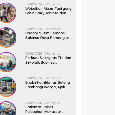
02/08/2026
0 Komentar
Wujudkan Akses Tani yang
Lebih Baik, Babinsa dan
Warga Dusun Allu Bahu-
Membahu Buka Jalan
Swadaya
03/08/2026
0 Komentar
Hadapi Musim Kemarau,
Babinsa Desa Romanglasa
Edukasi Warga Soal
Bahaya Kebakaran dan
Kesehatan
03/08/2026
0 Komentar
Perkuat Sinergitas TNI dan
Sekolah, Babinsa
Tompobulu Dampingi
Penyaluran MBG di SD
Center Malakaji
03/08/2026
0 Komentar
Bhabinkamtibmas Butung
Sambangi Warga, Ajak
Wujudkan Kamtibmas
Aman dan Kondusif
03/08/2026
0 Komentar
Satlantas Polres
Pelabuhan Makassar