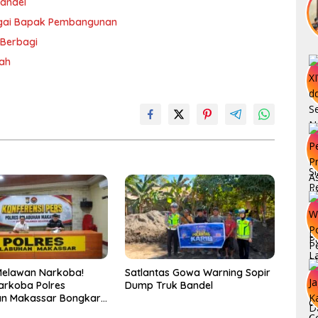
andel
agai Bapak Pembangunan
 Berbagi
rah
Melawan Narkoba!
Satlantas Gowa Warning Sopir
arkoba Polres
Dump Truk Bandel
an Makassar Bongkar
, Puluhan Pelaku