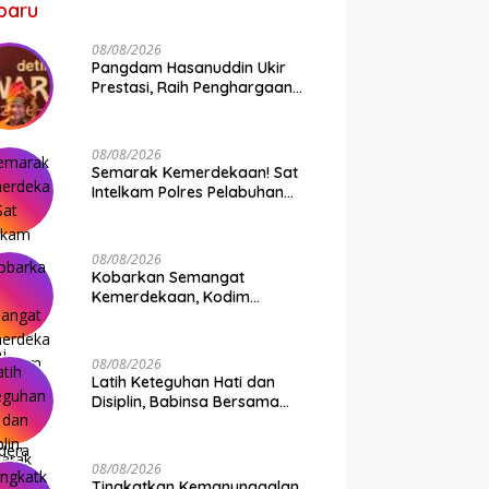
baru
08/08/2026
Pangdam Hasanuddin Ukir
Prestasi, Raih Penghargaan
Pemimpin Operasi
Kemanusiaan Inspiratif 2026
08/08/2026
Semarak Kemerdekaan! Sat
Intelkam Polres Pelabuhan
Makassar Bersama Bajaj
Maxim Bagikan 250 Bendera
Merah Putih
08/08/2026
Kobarkan Semangat
Kemerdekaan, Kodim
1409/Gowa Gelar Lomba
Semarak HUT RI Ke-81
08/08/2026
Latih Keteguhan Hati dan
Disiplin, Babinsa Bersama
Polsek Bontonompo Bina Calon
Paskibraka
08/08/2026
Tingkatkan Kemanunggalan