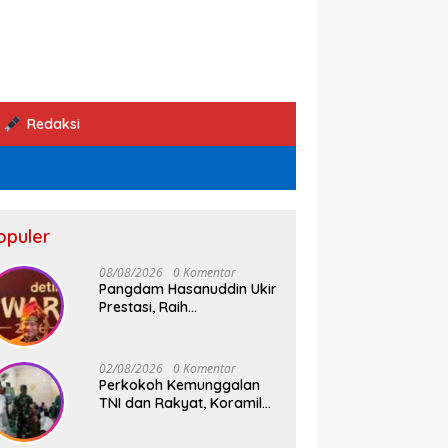
Redaksi
opuler
08/08/2026
0 Komentar
Pangdam Hasanuddin Ukir
Prestasi, Raih
Penghargaan Pemimpin
Operasi Kemanusiaan
Inspiratif 2026
02/08/2026
0 Komentar
Perkokoh Kemunggalan
TNI dan Rakyat, Koramil
08/Bontonompo Rutinkan
Safari Subuh