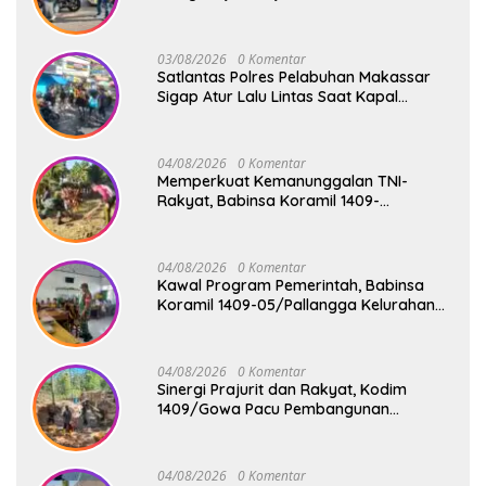
Aman dan Kondusif
03/08/2026
0 Komentar
Satlantas Polres Pelabuhan Makassar
Sigap Atur Lalu Lintas Saat Kapal
Sandar, Penumpang Aman dan Lancar
04/08/2026
0 Komentar
Memperkuat Kemanunggalan TNI-
Rakyat, Babinsa Koramil 1409-
08/Bontonompo Gelar Karya Bakti
Bersama Pemdes Jipang
04/08/2026
0 Komentar
Kawal Program Pemerintah, Babinsa
Koramil 1409-05/Pallangga Kelurahan
Tetebatu Pantau Penyaluran Makan
Bergizi Gratis di SD Inpres Biringkaloro
04/08/2026
0 Komentar
Sinergi Prajurit dan Rakyat, Kodim
1409/Gowa Pacu Pembangunan
Jembatan Gantung Tahap V di Dua
Lokasi Vital
04/08/2026
0 Komentar