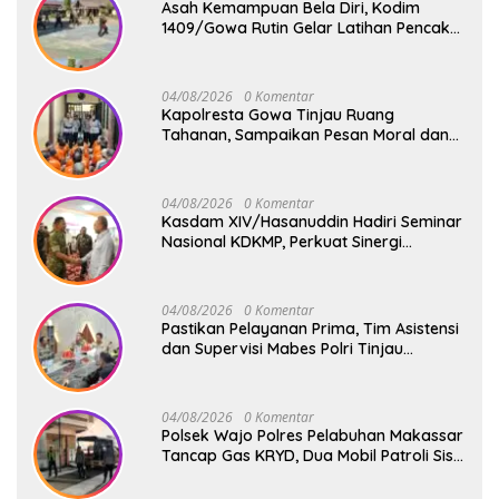
Asah Kemampuan Bela Diri, Kodim
1409/Gowa Rutin Gelar Latihan Pencak
Silat Militer Tingkatkan Profesionalisme
Prajurit
04/08/2026
0 Komentar
Kapolresta Gowa Tinjau Ruang
Tahanan, Sampaikan Pesan Moral dan
Harapan Baru
04/08/2026
0 Komentar
Kasdam XIV/Hasanuddin Hadiri Seminar
Nasional KDKMP, Perkuat Sinergi
Pembangunan Ekonomi Desa
04/08/2026
0 Komentar
Pastikan Pelayanan Prima, Tim Asistensi
dan Supervisi Mabes Polri Tinjau
Layanan 110, SPKT, Samapta dan
Command Center Polresta Gowa
04/08/2026
0 Komentar
Polsek Wajo Polres Pelabuhan Makassar
Tancap Gas KRYD, Dua Mobil Patroli Sisir
Titik Rawan Cegah Kejahatan