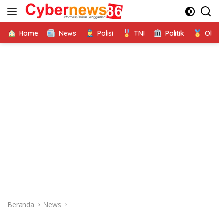
Langsung
ke
konten
Home
News
Polisi
TNI
Politik
Ola
Beranda
News