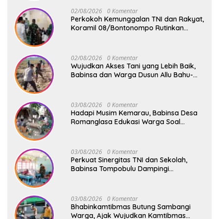
02/08/2026
0 Komentar
Perkokoh Kemunggalan TNI dan Rakyat,
Koramil 08/Bontonompo Rutinkan
Safari Subuh
02/08/2026
0 Komentar
Wujudkan Akses Tani yang Lebih Baik,
Babinsa dan Warga Dusun Allu Bahu-
Membahu Buka Jalan Swadaya
03/08/2026
0 Komentar
Hadapi Musim Kemarau, Babinsa Desa
Romanglasa Edukasi Warga Soal
Bahaya Kebakaran dan Kesehatan
03/08/2026
0 Komentar
Perkuat Sinergitas TNI dan Sekolah,
Babinsa Tompobulu Dampingi
Penyaluran MBG di SD Center Malakaji
03/08/2026
0 Komentar
Bhabinkamtibmas Butung Sambangi
Warga, Ajak Wujudkan Kamtibmas