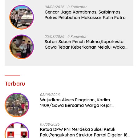
04/08/2026
0 Komentar
Gencar Jaga Kamtibmas, Satbinmas
Polres Pelabuhan Makassar Rutin Patroli
dan Binluh di Pelabuhan Paotere
05/08/2026
0 Komentar
Safari Subuh Penuh Makna,Kapolresta
Gowa Tebar Keberkahan Melalui Wakaf
Al-Qur’an
Terbaru
08/08/2026
Wujudkan Akses Pinggiran, Kodim
1409/Gowa Bersama Warga Kejar
Penuntasan Jembatan Gantung Tahap V
07/08/2026
Ketua DPW PNI Merdeka Sulsel Ketuk
Palu,Pengukuhan Struktur Partai Digelar 18