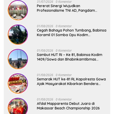
31/07/2026
0 Komentar
Pererat Sinergi Wujudkan
Profesionalisme TNI AD, Pangdam
XIV/Hsn Terima Kunjungan Silaturahmi
Pangdivif 3/Kostrad
01/08/2026
0 Komentar
Cegah Bahaya Pohon Tumbang, Babinsa
Koramil 01 Somba Opu Kodim
1409/Gowa Gelar Karya Bakti Pangkas
Ranting Pohon Bersama Warga Bonto
Baddo
01/08/2026
0 Komentar
Sambut HUT RI – Ke 81, Babinsa Kodim
1409/Gowa dan Bhabinkamtibmas
Tempa Kedisiplinan Calon Paskibraka
Kecamatan Bontonompo
01/08/2026
0 Komentar
Semarak HUT ke-81 RI, Kapolresta Gowa
Ajak Masyarakat Kibarkan Bendera
Merah Putih
01/08/2026
0 Komentar
Afdal Mapparenta Debut Juara di
Makassar Beach Championship 2026