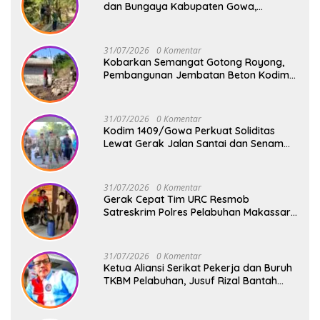
dan Bungaya Kabupaten Gowa,
Pembangunan Dua Jembatan Gantung
Terus Digenjot
31/07/2026
0 Komentar
Kobarkan Semangat Gotong Royong,
Pembangunan Jembatan Beton Kodim
1409/Gowa Terus Berjalan
31/07/2026
0 Komentar
Kodim 1409/Gowa Perkuat Soliditas
Lewat Gerak Jalan Santai dan Senam
Bersama Keluarga Besar Kodim Gowa
31/07/2026
0 Komentar
Gerak Cepat Tim URC Resmob
Satreskrim Polres Pelabuhan Makassar
Bekuk Pencuri Solar dan Dongkrak Truk
31/07/2026
0 Komentar
Ketua Aliansi Serikat Pekerja dan Buruh
TKBM Pelabuhan, Jusuf Rizal Bantah
Akan Ada Aksi Mogol Nasional