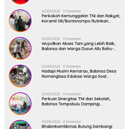
02/08/2026
0 Komentar
Perkokoh Kemunggalan TNI dan Rakyat,
Koramil 08/Bontonompo Rutinkan
Safari Subuh
02/08/2026
0 Komentar
Wujudkan Akses Tani yang Lebih Baik,
Babinsa dan Warga Dusun Allu Bahu-
Membahu Buka Jalan Swadaya
03/08/2026
0 Komentar
Hadapi Musim Kemarau, Babinsa Desa
Romanglasa Edukasi Warga Soal
Bahaya Kebakaran dan Kesehatan
03/08/2026
0 Komentar
Perkuat Sinergitas TNI dan Sekolah,
Babinsa Tompobulu Dampingi
Penyaluran MBG di SD Center Malakaji
03/08/2026
0 Komentar
Bhabinkamtibmas Butung Sambangi