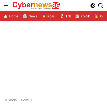
Langsung
ke
konten
Home
News
Polisi
TNI
Politik
Ola
Beranda
Polisi