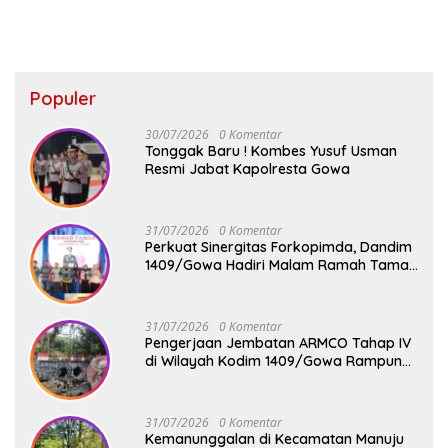
Populer
30/07/2026
0 Komentar
Tonggak Baru ! Kombes Yusuf Usman
Resmi Jabat Kapolresta Gowa
31/07/2026
0 Komentar
Perkuat Sinergitas Forkopimda, Dandim
1409/Gowa Hadiri Malam Ramah Tamah
Penyambutan Kapolresta Gowa
31/07/2026
0 Komentar
Pengerjaan Jembatan ARMCO Tahap IV
di Wilayah Kodim 1409/Gowa Rampung
100%, Warga Desa Mamampang Kini
Punya Akses Baru
31/07/2026
0 Komentar
Kemanunggalan di Kecamatan Manuju