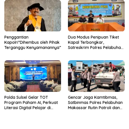
Penggantian
Dua Modus Penipuan Tiket
Kapolri”Dihembus oleh Pihak
Kapal Terbongkar,
Terganggu Kenyamanannya”
Satreskrim Polres Pelabuhan
Makassar Ungkap Kasus
Menonjol
Polda Sulsel Gelar TOT
Gencar Jaga Kamtibmas,
Program Paham AI, Perkuat
Satbinmas Polres Pelabuhan
Literasi Digital Pelajar di
Makassar Rutin Patroli dan
Sulsel
Binluh di Pelabuhan Paotere