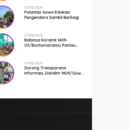
07/08/2026
Polantas Gowa Edukasi
Pengendara Sambil Berbagi
07/08/2026
Babinsa Koramil 1409-
03/Bontomarannu Pantau
Penyaluran Makan Bergizi
Gratis di SD Inpres Japing
Pattallassang
07/08/2026
Dorong Transparansi
Informasi, Dandim 1409/Gowa
Apresiasi Dedikasi Wartawan
Media Mitra