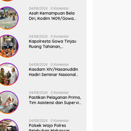
Jembatan Gantung Tahap
V di Dua Lokasi Vital
04/08/2026
0 Komentar
Asah Kemampuan Bela
Diri, Kodim 1409/Gowa
Rutin Gelar Latihan Pencak
Silat Militer Tingkatkan
Profesionalisme Prajurit
04/08/2026
0 Komentar
Kapolresta Gowa Tinjau
Ruang Tahanan,
Sampaikan Pesan Moral
dan Harapan Baru
04/08/2026
0 Komentar
Kasdam XIV/Hasanuddin
Hadiri Seminar Nasional
KDKMP, Perkuat Sinergi
Pembangunan Ekonomi
Desa
04/08/2026
0 Komentar
Pastikan Pelayanan Prima,
Tim Asistensi dan Supervisi
Mabes Polri Tinjau
Layanan 110, SPKT,
Samapta dan Command
04/08/2026
0 Komentar
Center Polresta Gowa
Polsek Wajo Polres
Pelabuhan Makassar