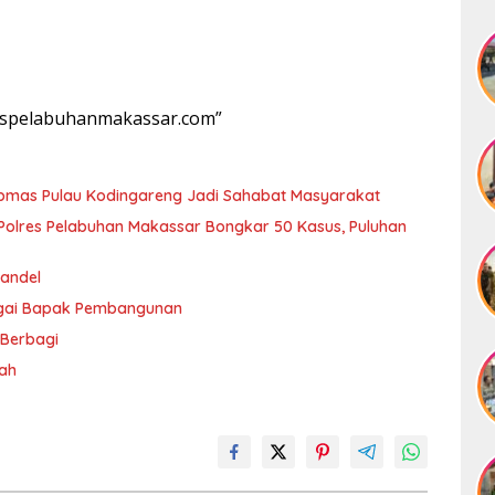
lrespelabuhanmakassar.com”
ibmas Pulau Kodingareng Jadi Sahabat Masyarakat
olres Pelabuhan Makassar Bongkar 50 Kasus, Puluhan
andel
agai Bapak Pembangunan
 Berbagi
rah