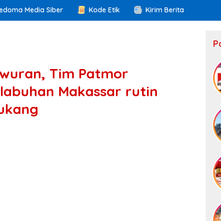
edoma Media Siber
Kode Etik
Kirim Berita
P
wuran, Tim Patmor
labuhan Makassar rutin
rukang