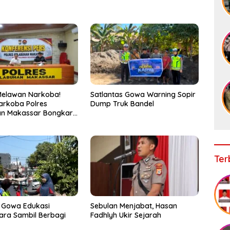
Melawan Narkoba!
Satlantas Gowa Warning Sopir
arkoba Polres
Dump Truk Bandel
an Makassar Bongkar
, Puluhan Pelaku
ap
Ter
 Gowa Edukasi
Sebulan Menjabat, Hasan
ra Sambil Berbagi
Fadhlyh Ukir Sejarah