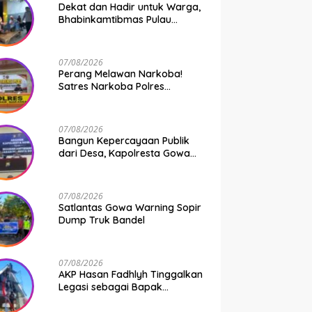
Dekat dan Hadir untuk Warga,
Bhabinkamtibmas Pulau
Kodingareng Jadi Sahabat
Masyarakat
07/08/2026
Perang Melawan Narkoba!
Satres Narkoba Polres
Pelabuhan Makassar Bongkar
50 Kasus, Puluhan Pelaku
Ditangkap
07/08/2026
Bangun Kepercayaan Publik
dari Desa, Kapolresta Gowa
Berikan Arahan kepada
Seluruh Bhabinkamtibmas
Jajaran Polresta Gowa
07/08/2026
Satlantas Gowa Warning Sopir
Dump Truk Bandel
07/08/2026
AKP Hasan Fadhlyh Tinggalkan
Legasi sebagai Bapak
Pembangunan