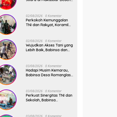
Championship 2026
02/08/2026
0 Komentar
Perkokoh Kemunggalan
TNI dan Rakyat, Koramil
08/Bontonompo Rutinkan
Safari Subuh
02/08/2026
0 Komentar
Wujudkan Akses Tani yang
Lebih Baik, Babinsa dan
Warga Dusun Allu Bahu-
Membahu Buka Jalan
Swadaya
03/08/2026
0 Komentar
Hadapi Musim Kemarau,
Babinsa Desa Romanglasa
Edukasi Warga Soal
Bahaya Kebakaran dan
Kesehatan
03/08/2026
0 Komentar
Perkuat Sinergitas TNI dan
Sekolah, Babinsa
Tompobulu Dampingi
Penyaluran MBG di SD
Center Malakaji
03/08/2026
0 Komentar