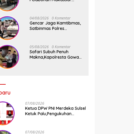
Tancap Gas KRYD, Dua
Mobil Patroli Sisir Titik
Rawan Cegah Kejahatan
04/08/2026
0 Komentar
Gencar Jaga Kamtibmas,
Satbinmas Polres
Pelabuhan Makassar Rutin
Patroli dan Binluh di
Pelabuhan Paotere
05/08/2026
0 Komentar
Safari Subuh Penuh
Makna,Kapolresta Gowa
Tebar Keberkahan Melalui
Wakaf Al-Qur’an
baru
07/08/2026
Ketua DPW PNI Merdeka Sulsel
Ketuk Palu,Pengukuhan
Struktur Partai Digelar 18
Agustus 2026
07/08/2026