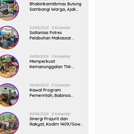
Bhabinkamtibmas Butung
Sambangi Warga, Ajak
Wujudkan Kamtibmas
Aman dan Kondusif
03/08/2026
0 Komentar
Satlantas Polres
Pelabuhan Makassar
Sigap Atur Lalu Lintas Saat
Kapal Sandar, Penumpang
Aman dan Lancar
04/08/2026
0 Komentar
Memperkuat
Kemanunggalan TNI-
Rakyat, Babinsa Koramil
1409-08/Bontonompo
Gelar Karya Bakti
04/08/2026
0 Komentar
Bersama Pemdes Jipang
Kawal Program
Pemerintah, Babinsa
Koramil 1409-
05/Pallangga Kelurahan
Tetebatu Pantau
04/08/2026
0 Komentar
Penyaluran Makan Bergizi
Sinergi Prajurit dan
Gratis di SD Inpres
Rakyat, Kodim 1409/Gowa
Biringkaloro
Pacu Pembangunan