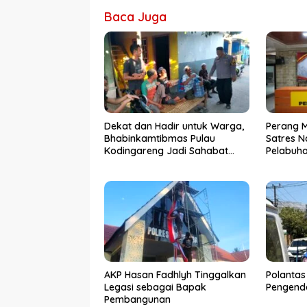
Baca Juga
Dekat dan Hadir untuk Warga,
Perang 
Bhabinkamtibmas Pulau
Satres N
Kodingareng Jadi Sahabat
Pelabuh
Masyarakat
50 Kasus
Ditangk
AKP Hasan Fadhlyh Tinggalkan
Polantas
Legasi sebagai Bapak
Pengenda
Pembangunan