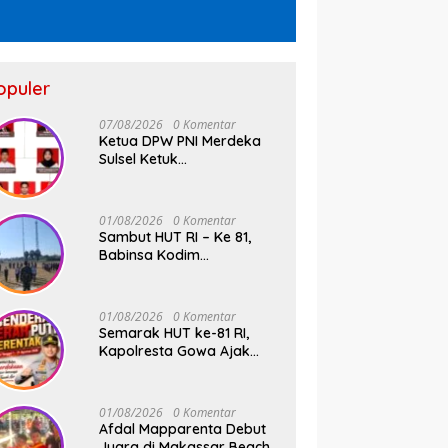
opuler
07/08/2026
0 Komentar
Ketua DPW PNI Merdeka
Sulsel Ketuk
Palu,Pengukuhan Struktur
Partai Digelar 18 Agustus
2026
01/08/2026
0 Komentar
Sambut HUT RI – Ke 81,
Babinsa Kodim
1409/Gowa dan
Bhabinkamtibmas Tempa
Kedisiplinan Calon
01/08/2026
0 Komentar
Paskibraka Kecamatan
Semarak HUT ke-81 RI,
Bontonompo
Kapolresta Gowa Ajak
Masyarakat Kibarkan
Bendera Merah Putih
01/08/2026
0 Komentar
Afdal Mapparenta Debut
Juara di Makassar Beach