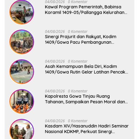
04/08/2026
0 Komentar
Kawal Program Pemerintah, Babinsa
Koramil 1409-05/Pallangga Kelurahan
Tetebatu Pantau Penyaluran Makan
Bergizi Gratis di SD Inpres Biringkaloro
04/08/2026
0 Komentar
Sinergi Prajurit dan Rakyat, Kodim
1409/Gowa Pacu Pembangunan
Jembatan Gantung Tahap V di Dua
Lokasi Vital
04/08/2026
0 Komentar
Asah Kemampuan Bela Diri, Kodim
1409/Gowa Rutin Gelar Latihan Pencak
Silat Militer Tingkatkan Profesionalisme
Prajurit
04/08/2026
0 Komentar
Kapolresta Gowa Tinjau Ruang
Tahanan, Sampaikan Pesan Moral dan
Harapan Baru
04/08/2026
0 Komentar
Kasdam XIV/Hasanuddin Hadiri Seminar
Nasional KDKMP, Perkuat Sinergi
Pembangunan Ekonomi Desa