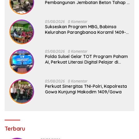
Pembangunan Jembatan Beton Tahap V
di Dua Titik Strategis
05/08/2026
0 Komentar
Sukseskan Program MBG, Babinsa
Kelurahan Parangbanoa Koramil 1409-
05/Pallangga Turun Langsung
Pendampingan di Sekolah
05/08/2026
0 Komentar
Polda Sulsel Gelar TOT Program Paham
AI, Perkuat Literasi Digital Pelajar di
Sulsel
05/08/2026
0 Komentar
Perkuat Sinergitas TNI-Polri, Kapolresta
Gowa Kunjungi Makodim 1409/Gowa
Terbaru