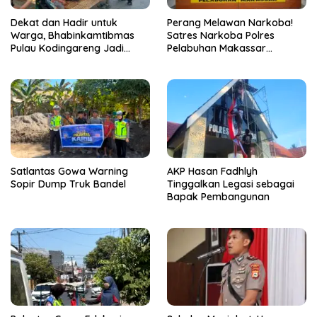
Dekat dan Hadir untuk
Perang Melawan Narkoba!
Warga, Bhabinkamtibmas
Satres Narkoba Polres
Pulau Kodingareng Jadi
Pelabuhan Makassar
Sahabat Masyarakat
Bongkar 50 Kasus, Puluhan
Pelaku Ditangkap
Satlantas Gowa Warning
AKP Hasan Fadhlyh
Sopir Dump Truk Bandel
Tinggalkan Legasi sebagai
Bapak Pembangunan