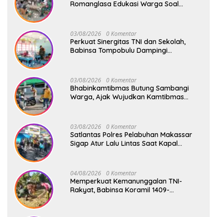
Romanglasa Edukasi Warga Soal
Bahaya Kebakaran dan Kesehatan
03/08/2026
0 Komentar
Perkuat Sinergitas TNI dan Sekolah,
Babinsa Tompobulu Dampingi
Penyaluran MBG di SD Center Malakaji
03/08/2026
0 Komentar
Bhabinkamtibmas Butung Sambangi
Warga, Ajak Wujudkan Kamtibmas
Aman dan Kondusif
03/08/2026
0 Komentar
Satlantas Polres Pelabuhan Makassar
Sigap Atur Lalu Lintas Saat Kapal
Sandar, Penumpang Aman dan Lancar
04/08/2026
0 Komentar
Memperkuat Kemanunggalan TNI-
Rakyat, Babinsa Koramil 1409-
08/Bontonompo Gelar Karya Bakti
Bersama Pemdes Jipang