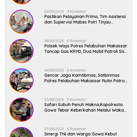
04/08/2026
0 Komentar
Pastikan Pelayanan Prima, Tim Asistensi
dan Supervisi Mabes Polri Tinjau
Layanan 110, SPKT, Samapta dan
Command Center Polresta Gowa
04/08/2026
0 Komentar
Polsek Wajo Polres Pelabuhan Makassar
Tancap Gas KRYD, Dua Mobil Patroli Sisir
Titik Rawan Cegah Kejahatan
04/08/2026
0 Komentar
Gencar Jaga Kamtibmas, Satbinmas
Polres Pelabuhan Makassar Rutin Patroli
dan Binluh di Pelabuhan Paotere
05/08/2026
0 Komentar
Safari Subuh Penuh Makna,Kapolresta
Gowa Tebar Keberkahan Melalui Wakaf
Al-Qur’an
05/08/2026
0 Komentar
Sinergi TNI dan Warga Gowa Kebut