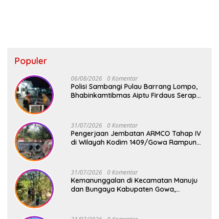
Populer
06/08/2026
0 Komentar
Polisi Sambangi Pulau Barrang Lompo,
Bhabinkamtibmas Aiptu Firdaus Serap
Aspirasi Warga dan Jaga Kamtibmas
31/07/2026
0 Komentar
Pengerjaan Jembatan ARMCO Tahap IV
di Wilayah Kodim 1409/Gowa Rampung
100%, Warga Desa Mamampang Kini
Punya Akses Baru
31/07/2026
0 Komentar
Kemanunggalan di Kecamatan Manuju
dan Bungaya Kabupaten Gowa,
Pembangunan Dua Jembatan Gantung
Terus Digenjot