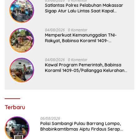
03/08/2026
0 Komentar
Satlantas Polres Pelabuhan Makassar
Sigap Atur Lalu Lintas Saat Kapal
Sandar, Penumpang Aman dan Lancar
04/08/2026
0 Komentar
Memperkuat Kemanunggalan TNI-
Rakyat, Babinsa Koramil 1409-
08/Bontonompo Gelar Karya Bakti
Bersama Pemdes Jipang
04/08/2026
0 Komentar
Kawal Program Pemerintah, Babinsa
Koramil 1409-05/Pallangga Kelurahan
Tetebatu Pantau Penyaluran Makan
Bergizi Gratis di SD Inpres Biringkaloro
Terbaru
06/08/2026
Polisi Sambangi Pulau Barrang Lompo,
Bhabinkamtibmas Aiptu Firdaus Serap
Aspirasi Warga dan Jaga Kamtibmas