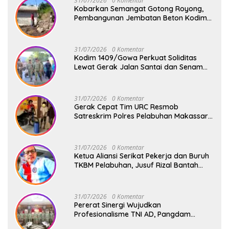
31/07/2026
0 Komentar
Kobarkan Semangat Gotong Royong,
Pembangunan Jembatan Beton Kodim
1409/Gowa Terus Berjalan
31/07/2026
0 Komentar
Kodim 1409/Gowa Perkuat Soliditas
Lewat Gerak Jalan Santai dan Senam
Bersama Keluarga Besar Kodim Gowa
31/07/2026
0 Komentar
Gerak Cepat Tim URC Resmob
Satreskrim Polres Pelabuhan Makassar
Bekuk Pencuri Solar dan Dongkrak Truk
31/07/2026
0 Komentar
Ketua Aliansi Serikat Pekerja dan Buruh
TKBM Pelabuhan, Jusuf Rizal Bantah
Akan Ada Aksi Mogol Nasional
31/07/2026
0 Komentar
Pererat Sinergi Wujudkan
Profesionalisme TNI AD, Pangdam
XIV/Hsn Terima Kunjungan Silaturahmi