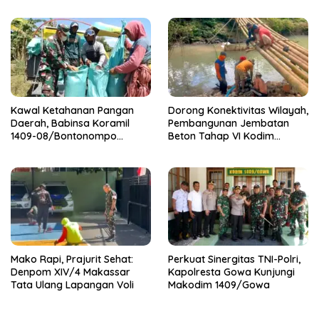
Syukuri Pertambahan Usia
Kawal Ketahanan Pangan
Dorong Konektivitas Wilayah,
Daerah, Babinsa Koramil
Pembangunan Jembatan
1409-08/Bontonompo
Beton Tahap VI Kodim
Dampingi Petani Gowa Saat
1409/Gowa Mulai Berjalan
Panen
Mako Rapi, Prajurit Sehat:
Perkuat Sinergitas TNI-Polri,
Denpom XIV/4 Makassar
Kapolresta Gowa Kunjungi
Tata Ulang Lapangan Voli
Makodim 1409/Gowa