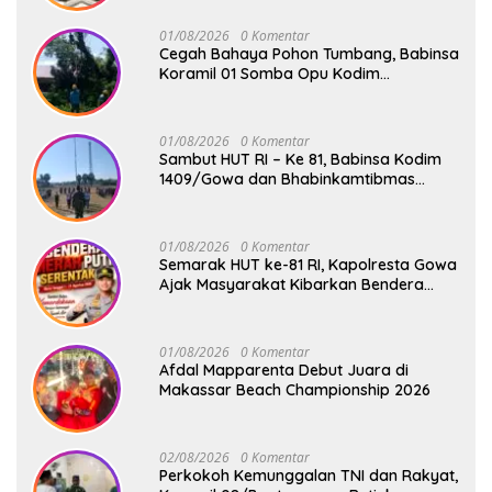
Pangdivif 3/Kostrad
01/08/2026
0 Komentar
Cegah Bahaya Pohon Tumbang, Babinsa
Koramil 01 Somba Opu Kodim
1409/Gowa Gelar Karya Bakti Pangkas
Ranting Pohon Bersama Warga Bonto
Baddo
01/08/2026
0 Komentar
Sambut HUT RI – Ke 81, Babinsa Kodim
1409/Gowa dan Bhabinkamtibmas
Tempa Kedisiplinan Calon Paskibraka
Kecamatan Bontonompo
01/08/2026
0 Komentar
Semarak HUT ke-81 RI, Kapolresta Gowa
Ajak Masyarakat Kibarkan Bendera
Merah Putih
01/08/2026
0 Komentar
Afdal Mapparenta Debut Juara di
Makassar Beach Championship 2026
02/08/2026
0 Komentar
Perkokoh Kemunggalan TNI dan Rakyat,