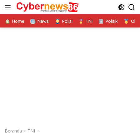
Langsung
ke
konten
Home
News
Polisi
TNI
Politik
Ola
Beranda
TNI