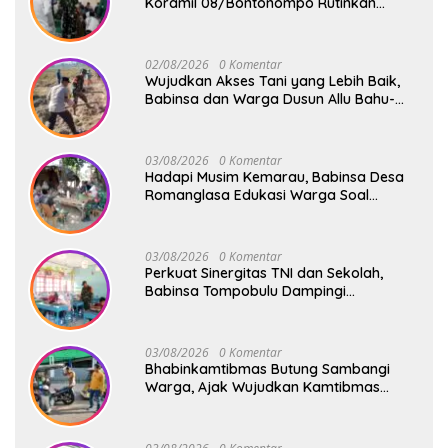
Koramil 08/Bontonompo Rutinkan
Safari Subuh
02/08/2026
0 Komentar
Wujudkan Akses Tani yang Lebih Baik,
Babinsa dan Warga Dusun Allu Bahu-
Membahu Buka Jalan Swadaya
03/08/2026
0 Komentar
Hadapi Musim Kemarau, Babinsa Desa
Romanglasa Edukasi Warga Soal
Bahaya Kebakaran dan Kesehatan
03/08/2026
0 Komentar
Perkuat Sinergitas TNI dan Sekolah,
Babinsa Tompobulu Dampingi
Penyaluran MBG di SD Center Malakaji
03/08/2026
0 Komentar
Bhabinkamtibmas Butung Sambangi
Warga, Ajak Wujudkan Kamtibmas
Aman dan Kondusif