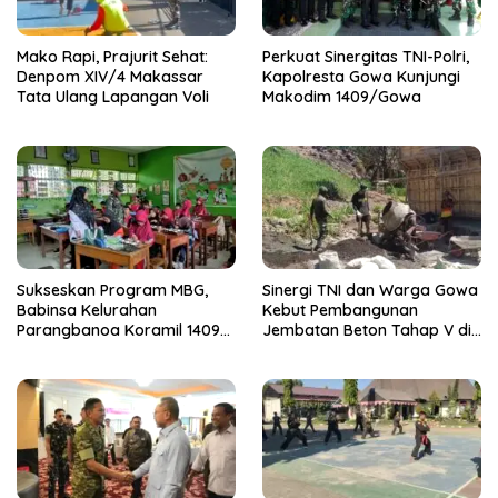
Mako Rapi, Prajurit Sehat:
Perkuat Sinergitas TNI-Polri,
Denpom XIV/4 Makassar
Kapolresta Gowa Kunjungi
Tata Ulang Lapangan Voli
Makodim 1409/Gowa
Sukseskan Program MBG,
Sinergi TNI dan Warga Gowa
Babinsa Kelurahan
Kebut Pembangunan
Parangbanoa Koramil 1409-
Jembatan Beton Tahap V di
05/Pallangga Turun
Dua Titik Strategis
Langsung Pendampingan di
Sekolah