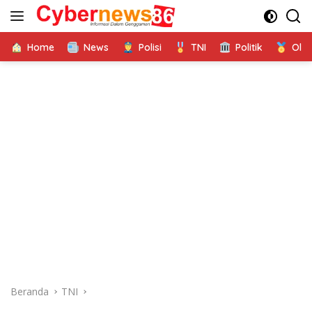
Langsung
ke
konten
Home
News
Polisi
TNI
Politik
Ola
Beranda
TNI