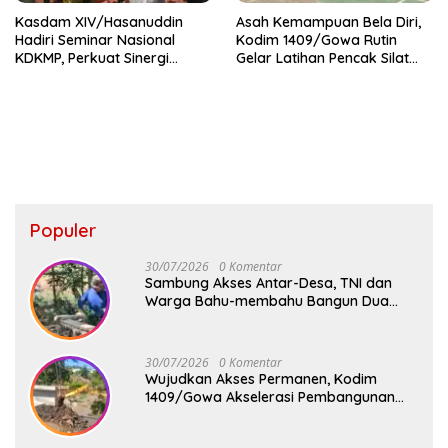
Kasdam XIV/Hasanuddin
Asah Kemampuan Bela Diri,
Hadiri Seminar Nasional
Kodim 1409/Gowa Rutin
KDKMP, Perkuat Sinergi
Gelar Latihan Pencak Silat
Pembangunan Ekonomi Desa
Militer Tingkatkan
Profesionalisme Prajurit
Populer
30/07/2026
0 Komentar
Sambung Akses Antar-Desa, TNI dan
Warga Bahu-membahu Bangun Dua
Jembatan Gantung Tahap V di
Kabupaten Gowa
30/07/2026
0 Komentar
Wujudkan Akses Permanen, Kodim
1409/Gowa Akselerasi Pembangunan
Jembatan Beton di Badenglolo dan
Pabundukang