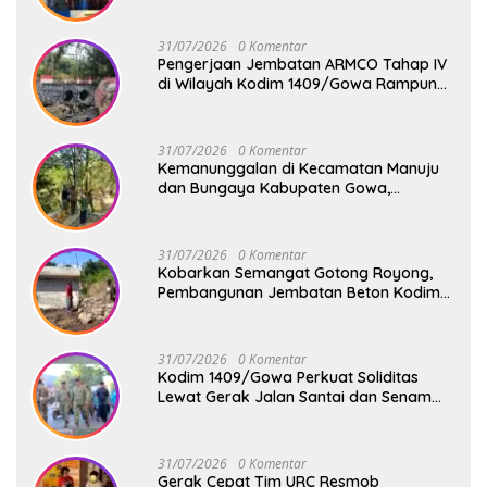
31/07/2026
0 Komentar
Pengerjaan Jembatan ARMCO Tahap IV
di Wilayah Kodim 1409/Gowa Rampung
100%, Warga Desa Mamampang Kini
Punya Akses Baru
31/07/2026
0 Komentar
Kemanunggalan di Kecamatan Manuju
dan Bungaya Kabupaten Gowa,
Pembangunan Dua Jembatan Gantung
Terus Digenjot
31/07/2026
0 Komentar
Kobarkan Semangat Gotong Royong,
Pembangunan Jembatan Beton Kodim
1409/Gowa Terus Berjalan
31/07/2026
0 Komentar
Kodim 1409/Gowa Perkuat Soliditas
Lewat Gerak Jalan Santai dan Senam
Bersama Keluarga Besar Kodim Gowa
31/07/2026
0 Komentar
Gerak Cepat Tim URC Resmob