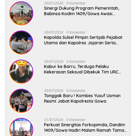
30/07/2026
0 Komentar
Sinergi Dukung Program Pemerintah,
Babinsa Kodim 1409/Gowa Awasi
Program MBG dari SPPG Pallangga 3
30/07/2026
0 Komentar
Kapolda Sulsel Pimpin Sertijab Pejabat
Utama dan Kapolres Jajaran Serta
Lantik Karolog dan Kapolresta Gowa
30/07/2026
0 Komentar
Kabur ke Barru, Terduga Pelaku
Kekerasan Seksual Dibekuk Tim URC
Resmob Satreskrim Polres Pelabuhan
Makassar
30/07/2026
0 Komentar
Tonggak Baru ! Kombes Yusuf Usman
Resmi Jabat Kapolresta Gowa
31/07/2026
0 Komentar
Perkuat Sinergitas Forkopimda, Dandim
1409/Gowa Hadiri Malam Ramah Tamah
Penyambutan Kapolresta Gowa