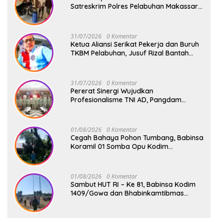
Satreskrim Polres Pelabuhan Makassar
Bekuk Pencuri Solar dan Dongkrak Truk
31/07/2026
0 Komentar
Ketua Aliansi Serikat Pekerja dan Buruh
TKBM Pelabuhan, Jusuf Rizal Bantah
Akan Ada Aksi Mogol Nasional
31/07/2026
0 Komentar
Pererat Sinergi Wujudkan
Profesionalisme TNI AD, Pangdam
XIV/Hsn Terima Kunjungan Silaturahmi
Pangdivif 3/Kostrad
01/08/2026
0 Komentar
Cegah Bahaya Pohon Tumbang, Babinsa
Koramil 01 Somba Opu Kodim
1409/Gowa Gelar Karya Bakti Pangkas
Ranting Pohon Bersama Warga Bonto
Baddo
01/08/2026
0 Komentar
Sambut HUT RI – Ke 81, Babinsa Kodim
1409/Gowa dan Bhabinkamtibmas
Tempa Kedisiplinan Calon Paskibraka
Kecamatan Bontonompo