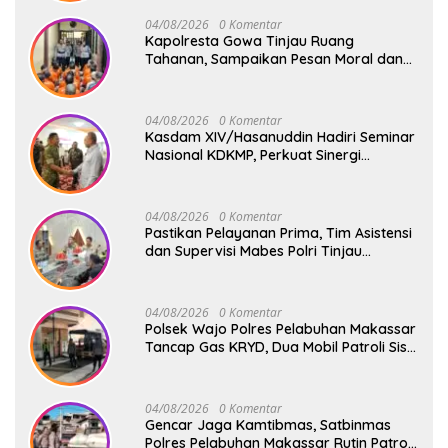
04/08/2026
0 Komentar
Kapolresta Gowa Tinjau Ruang
Tahanan, Sampaikan Pesan Moral dan
Harapan Baru
04/08/2026
0 Komentar
Kasdam XIV/Hasanuddin Hadiri Seminar
Nasional KDKMP, Perkuat Sinergi
Pembangunan Ekonomi Desa
04/08/2026
0 Komentar
Pastikan Pelayanan Prima, Tim Asistensi
dan Supervisi Mabes Polri Tinjau
Layanan 110, SPKT, Samapta dan
Command Center Polresta Gowa
04/08/2026
0 Komentar
Polsek Wajo Polres Pelabuhan Makassar
Tancap Gas KRYD, Dua Mobil Patroli Sisir
Titik Rawan Cegah Kejahatan
04/08/2026
0 Komentar
Gencar Jaga Kamtibmas, Satbinmas
Polres Pelabuhan Makassar Rutin Patroli