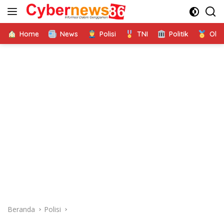
Langsung
ke
konten
Home
News
Polisi
TNI
Politik
Ola
Beranda
Polisi