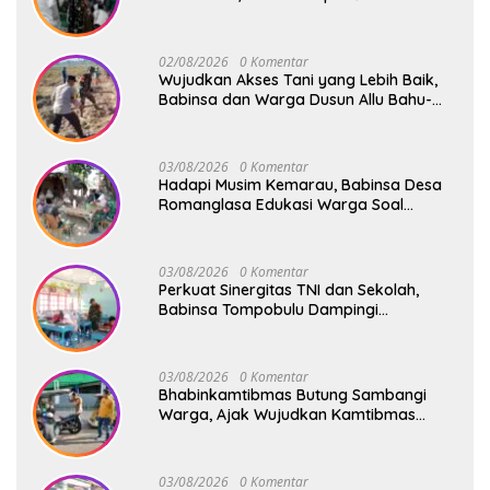
Safari Subuh
02/08/2026
0 Komentar
Wujudkan Akses Tani yang Lebih Baik,
Babinsa dan Warga Dusun Allu Bahu-
Membahu Buka Jalan Swadaya
03/08/2026
0 Komentar
Hadapi Musim Kemarau, Babinsa Desa
Romanglasa Edukasi Warga Soal
Bahaya Kebakaran dan Kesehatan
03/08/2026
0 Komentar
Perkuat Sinergitas TNI dan Sekolah,
Babinsa Tompobulu Dampingi
Penyaluran MBG di SD Center Malakaji
03/08/2026
0 Komentar
Bhabinkamtibmas Butung Sambangi
Warga, Ajak Wujudkan Kamtibmas
Aman dan Kondusif
03/08/2026
0 Komentar