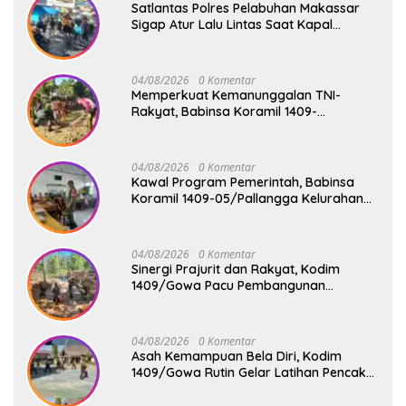
Satlantas Polres Pelabuhan Makassar
Sigap Atur Lalu Lintas Saat Kapal
Sandar, Penumpang Aman dan Lancar
04/08/2026
0 Komentar
Memperkuat Kemanunggalan TNI-
Rakyat, Babinsa Koramil 1409-
08/Bontonompo Gelar Karya Bakti
Bersama Pemdes Jipang
04/08/2026
0 Komentar
Kawal Program Pemerintah, Babinsa
Koramil 1409-05/Pallangga Kelurahan
Tetebatu Pantau Penyaluran Makan
Bergizi Gratis di SD Inpres Biringkaloro
04/08/2026
0 Komentar
Sinergi Prajurit dan Rakyat, Kodim
1409/Gowa Pacu Pembangunan
Jembatan Gantung Tahap V di Dua
Lokasi Vital
04/08/2026
0 Komentar
Asah Kemampuan Bela Diri, Kodim
1409/Gowa Rutin Gelar Latihan Pencak
Silat Militer Tingkatkan Profesionalisme
Prajurit