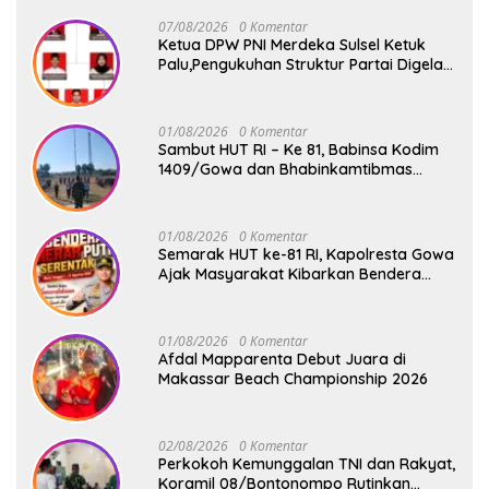
07/08/2026
0 Komentar
Ketua DPW PNI Merdeka Sulsel Ketuk
Palu,Pengukuhan Struktur Partai Digelar
18 Agustus 2026
01/08/2026
0 Komentar
Sambut HUT RI – Ke 81, Babinsa Kodim
1409/Gowa dan Bhabinkamtibmas
Tempa Kedisiplinan Calon Paskibraka
Kecamatan Bontonompo
01/08/2026
0 Komentar
Semarak HUT ke-81 RI, Kapolresta Gowa
Ajak Masyarakat Kibarkan Bendera
Merah Putih
01/08/2026
0 Komentar
Afdal Mapparenta Debut Juara di
Makassar Beach Championship 2026
02/08/2026
0 Komentar
Perkokoh Kemunggalan TNI dan Rakyat,
Koramil 08/Bontonompo Rutinkan