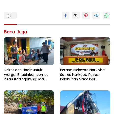
Baca Juga
Dekat dan Hadir untuk
Perang Melawan Narkoba!
Warga, Bhabinkamtibmas
Satres Narkoba Polres
Pulau Kodingareng Jadi
Pelabuhan Makassar
Sahabat Masyarakat
Bongkar 50 Kasus, Puluhan
Pelaku Ditangkap