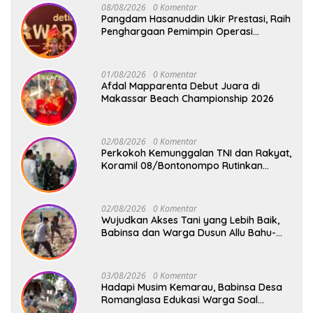
08/08/2026
0 Komentar
Pangdam Hasanuddin Ukir Prestasi, Raih
Penghargaan Pemimpin Operasi
Kemanusiaan Inspiratif 2026
01/08/2026
0 Komentar
Afdal Mapparenta Debut Juara di
Makassar Beach Championship 2026
02/08/2026
0 Komentar
Perkokoh Kemunggalan TNI dan Rakyat,
Koramil 08/Bontonompo Rutinkan
Safari Subuh
02/08/2026
0 Komentar
Wujudkan Akses Tani yang Lebih Baik,
Babinsa dan Warga Dusun Allu Bahu-
Membahu Buka Jalan Swadaya
03/08/2026
0 Komentar
Hadapi Musim Kemarau, Babinsa Desa
Romanglasa Edukasi Warga Soal
Bahaya Kebakaran dan Kesehatan