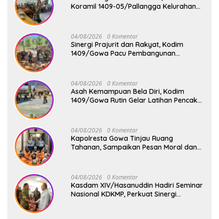
Koramil 1409-05/Pallangga Kelurahan
Tetebatu Pantau Penyaluran Makan
Bergizi Gratis di SD Inpres Biringkaloro
04/08/2026
0 Komentar
Sinergi Prajurit dan Rakyat, Kodim
1409/Gowa Pacu Pembangunan
Jembatan Gantung Tahap V di Dua
Lokasi Vital
04/08/2026
0 Komentar
Asah Kemampuan Bela Diri, Kodim
1409/Gowa Rutin Gelar Latihan Pencak
Silat Militer Tingkatkan Profesionalisme
Prajurit
04/08/2026
0 Komentar
Kapolresta Gowa Tinjau Ruang
Tahanan, Sampaikan Pesan Moral dan
Harapan Baru
04/08/2026
0 Komentar
Kasdam XIV/Hasanuddin Hadiri Seminar
Nasional KDKMP, Perkuat Sinergi
Pembangunan Ekonomi Desa