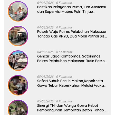
04/08/2026
0 Komentar
Pastikan Pelayanan Prima, Tim Asistensi
dan Supervisi Mabes Polri Tinjau
Layanan 110, SPKT, Samapta dan
Command Center Polresta Gowa
04/08/2026
0 Komentar
Polsek Wajo Polres Pelabuhan Makassar
Tancap Gas KRYD, Dua Mobil Patroli Sisir
Titik Rawan Cegah Kejahatan
04/08/2026
0 Komentar
Gencar Jaga Kamtibmas, Satbinmas
Polres Pelabuhan Makassar Rutin Patroli
dan Binluh di Pelabuhan Paotere
05/08/2026
0 Komentar
Safari Subuh Penuh Makna,Kapolresta
Gowa Tebar Keberkahan Melalui Wakaf
Al-Qur’an
05/08/2026
0 Komentar
Sinergi TNI dan Warga Gowa Kebut
Pembangunan Jembatan Beton Tahap V
di Dua Titik Strategis