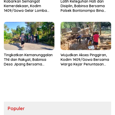
Kobarkan Semangat
Latih Keteguhan Hati dan
Kemerdekaan, Kodim
Disiplin, Babinsa Bersama
1409/Gowa Gelar Lomba
Polsek Bontonompo Bina
Semarak HUT RI Ke-81
Calon Paskibraka
Tingkatkan Kemanunggalan
Wujudkan Akses Pinggiran,
TNI dan Rakyat, Babinsa
Kodim 1409/Gowa Bersama
Desa Jipang Bersama
Warga Kejar Penuntasan
Warga dan Mahasiswa UIN
Jembatan Gantung Tahap V
Gelar Karya Bakti
Populer