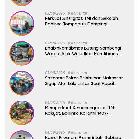
03/08/2026
0 Komentar
Perkuat Sinergitas TNI dan Sekolah,
Babinsa Tompobulu Dampingi
Penyaluran MBG di SD Center Malakaji
03/08/2026
0 Komentar
Bhabinkamtibmas Butung Sambangi
Warga, Ajak Wujudkan Kamtibmas
Aman dan Kondusif
03/08/2026
0 Komentar
Satlantas Polres Pelabuhan Makassar
Sigap Atur Lalu Lintas Saat Kapal
Sandar, Penumpang Aman dan Lancar
04/08/2026
0 Komentar
Memperkuat Kemanunggalan TNI-
Rakyat, Babinsa Koramil 1409-
08/Bontonompo Gelar Karya Bakti
Bersama Pemdes Jipang
04/08/2026
0 Komentar
Kawal Program Pemerintah, Babinsa