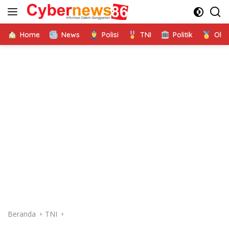
Langsung
ke
konten
Home
News
Polisi
TNI
Politik
Ola
Beranda
TNI