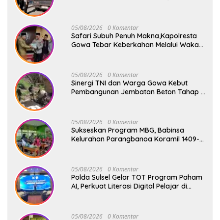
dan Binluh di Pelabuhan Paotere
05/08/2026
0 Komentar
Safari Subuh Penuh Makna,Kapolresta
Gowa Tebar Keberkahan Melalui Wakaf
Al-Qur’an
05/08/2026
0 Komentar
Sinergi TNI dan Warga Gowa Kebut
Pembangunan Jembatan Beton Tahap V
di Dua Titik Strategis
05/08/2026
0 Komentar
Sukseskan Program MBG, Babinsa
Kelurahan Parangbanoa Koramil 1409-
05/Pallangga Turun Langsung
Pendampingan di Sekolah
05/08/2026
0 Komentar
Polda Sulsel Gelar TOT Program Paham
AI, Perkuat Literasi Digital Pelajar di
Sulsel
05/08/2026
0 Komentar