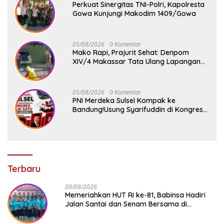
Perkuat Sinergitas TNI-Polri, Kapolresta
Gowa Kunjungi Makodim 1409/Gowa
05/08/2026
0 Komentar
Mako Rapi, Prajurit Sehat: Denpom
XIV/4 Makassar Tata Ulang Lapangan
Voli
05/08/2026
0 Komentar
PNI Merdeka Sulsel Kompak ke
Bandung!Usung Syarifuddin di Kongres
Jilid 1
Terbaru
09/08/2026
Memeriahkan HUT RI ke-81, Babinsa Hadiri
Jalan Santai dan Senam Bersama di
Kecamatan Barombong