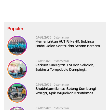
Populer
09/08/2026
0 Komentar
Memeriahkan HUT RI ke-81, Babinsa
Hadiri Jalan Santai dan Senam Bersama
di Kecamatan Barombong
03/08/2026
0 Komentar
Perkuat Sinergitas TNI dan Sekolah,
Babinsa Tompobulu Dampingi
Penyaluran MBG di SD Center Malakaji
03/08/2026
0 Komentar
Bhabinkamtibmas Butung Sambangi
Warga, Ajak Wujudkan Kamtibmas
Aman dan Kondusif
03/08/2026
0 Komentar