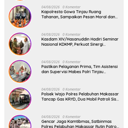
04/08/2026
0 Komentar
Kapolresta Gowa Tinjau Ruang
Tahanan, Sampaikan Pesan Moral dan
Harapan Baru
04/08/2026
0 Komentar
Kasdam XIV/Hasanuddin Hadiri Seminar
Nasional KDKMP, Perkuat Sinergi
Pembangunan Ekonomi Desa
04/08/2026
0 Komentar
Pastikan Pelayanan Prima, Tim Asistensi
dan Supervisi Mabes Polri Tinjau
Layanan 110, SPKT, Samapta dan
Command Center Polresta Gowa
04/08/2026
0 Komentar
Polsek Wajo Polres Pelabuhan Makassar
Tancap Gas KRYD, Dua Mobil Patroli Sisir
Titik Rawan Cegah Kejahatan
04/08/2026
0 Komentar
Gencar Jaga Kamtibmas, Satbinmas
Polres Pelabuhan Makassar Rutin Patroli