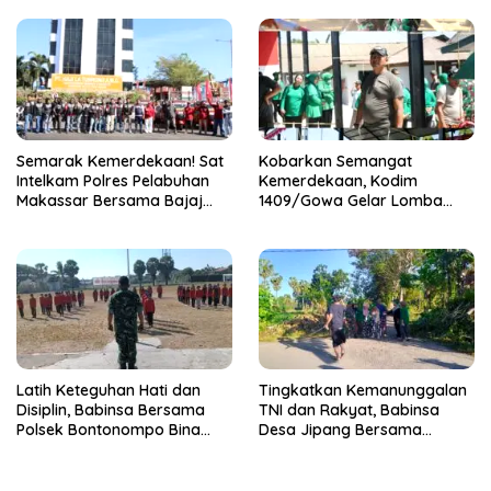
Semarak Kemerdekaan! Sat
Kobarkan Semangat
Intelkam Polres Pelabuhan
Kemerdekaan, Kodim
Makassar Bersama Bajaj
1409/Gowa Gelar Lomba
Maxim Bagikan 250 Bendera
Semarak HUT RI Ke-81
Merah Putih
Latih Keteguhan Hati dan
Tingkatkan Kemanunggalan
Disiplin, Babinsa Bersama
TNI dan Rakyat, Babinsa
Polsek Bontonompo Bina
Desa Jipang Bersama
Calon Paskibraka
Warga dan Mahasiswa UIN
Gelar Karya Bakti