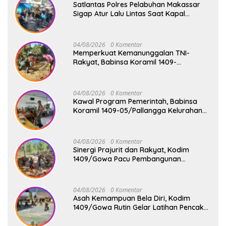
Satlantas Polres Pelabuhan Makassar
Sigap Atur Lalu Lintas Saat Kapal
Sandar, Penumpang Aman dan Lancar
04/08/2026
0 Komentar
Memperkuat Kemanunggalan TNI-
Rakyat, Babinsa Koramil 1409-
08/Bontonompo Gelar Karya Bakti
Bersama Pemdes Jipang
04/08/2026
0 Komentar
Kawal Program Pemerintah, Babinsa
Koramil 1409-05/Pallangga Kelurahan
Tetebatu Pantau Penyaluran Makan
Bergizi Gratis di SD Inpres Biringkaloro
04/08/2026
0 Komentar
Sinergi Prajurit dan Rakyat, Kodim
1409/Gowa Pacu Pembangunan
Jembatan Gantung Tahap V di Dua
Lokasi Vital
04/08/2026
0 Komentar
Asah Kemampuan Bela Diri, Kodim
1409/Gowa Rutin Gelar Latihan Pencak
Silat Militer Tingkatkan Profesionalisme
Prajurit