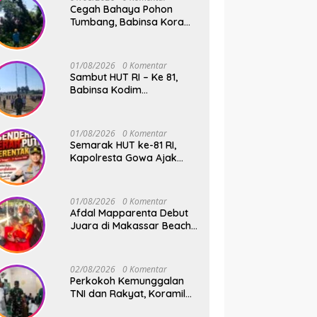
Cegah Bahaya Pohon
Tumbang, Babinsa Koramil
01 Somba Opu Kodim
1409/Gowa Gelar Karya
Bakti Pangkas Ranting
01/08/2026
0 Komentar
Pohon Bersama Warga
Sambut HUT RI – Ke 81,
Bonto Baddo
Babinsa Kodim
1409/Gowa dan
Bhabinkamtibmas Tempa
Kedisiplinan Calon
01/08/2026
0 Komentar
Paskibraka Kecamatan
Semarak HUT ke-81 RI,
Bontonompo
Kapolresta Gowa Ajak
Masyarakat Kibarkan
Bendera Merah Putih
01/08/2026
0 Komentar
Afdal Mapparenta Debut
Juara di Makassar Beach
Championship 2026
02/08/2026
0 Komentar
Perkokoh Kemunggalan
TNI dan Rakyat, Koramil
08/Bontonompo Rutinkan