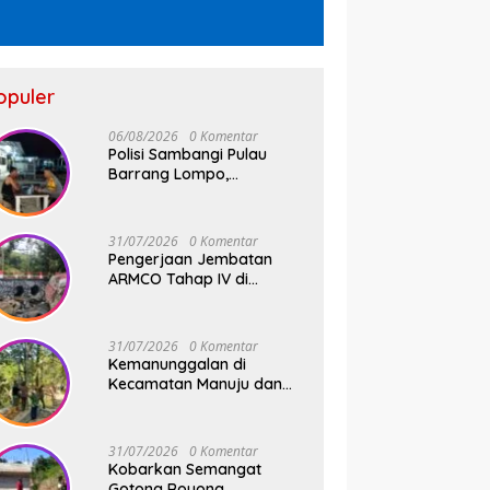
opuler
06/08/2026
0 Komentar
Polisi Sambangi Pulau
Barrang Lompo,
Bhabinkamtibmas Aiptu
Firdaus Serap Aspirasi
Warga dan Jaga
31/07/2026
0 Komentar
Kamtibmas
Pengerjaan Jembatan
ARMCO Tahap IV di
Wilayah Kodim 1409/Gowa
Rampung 100%, Warga
Desa Mamampang Kini
31/07/2026
0 Komentar
Punya Akses Baru
Kemanunggalan di
Kecamatan Manuju dan
Bungaya Kabupaten
Gowa, Pembangunan Dua
Jembatan Gantung Terus
31/07/2026
0 Komentar
Digenjot
Kobarkan Semangat
Gotong Royong,