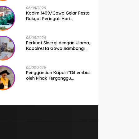
Taruhan Rp 9,1 Juta Disita
06/08/2026
Kodim 1409/Gowa Gelar Pesta
Rakyat Peringati Hari
Kemerdekaan RI di Area
KDKMP
06/08/2026
Perkuat Sinergi dengan Ulama,
Kapolresta Gowa Sambangi
Ketua Tanfidziyah PCNU Gowa
06/08/2026
Penggantian Kapolri”Dihembus
oleh Pihak Terganggu
Kenyamanannya”