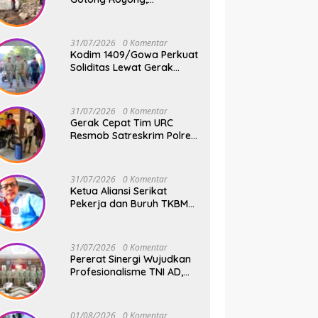
Pembangunan Jembatan
Beton Kodim 1409/Gowa
Terus Berjalan
31/07/2026
0 Komentar
Kodim 1409/Gowa Perkuat
Soliditas Lewat Gerak
Jalan Santai dan Senam
Bersama Keluarga Besar
Kodim Gowa
31/07/2026
0 Komentar
Gerak Cepat Tim URC
Resmob Satreskrim Polres
Pelabuhan Makassar
Bekuk Pencuri Solar dan
Dongkrak Truk
31/07/2026
0 Komentar
Ketua Aliansi Serikat
Pekerja dan Buruh TKBM
Pelabuhan, Jusuf Rizal
Bantah Akan Ada Aksi
Mogol Nasional
31/07/2026
0 Komentar
Pererat Sinergi Wujudkan
Profesionalisme TNI AD,
Pangdam XIV/Hsn Terima
Kunjungan Silaturahmi
Pangdivif 3/Kostrad
01/08/2026
0 Komentar