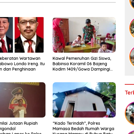
eberatan Wartawan
Kawal Pemenuhan Gizi Siswa,
abowo Londo Ireng. Itu
Babinsa Koramil 06 Bajeng
n dan Penghinaan
Kodim 1409/Gowa Dampingi
Kegiatan SPPG di Desa
Bontosunggu
Ter
ilai Jutaan Rupiah
“Kado Terindah”, Polres
igondol
Mamasa Bedah Rumah Warga