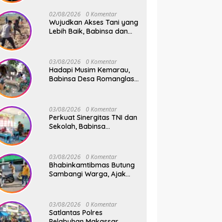
Safari Subuh
02/08/2026
0 Komentar
Wujudkan Akses Tani yang
Lebih Baik, Babinsa dan
Warga Dusun Allu Bahu-
Membahu Buka Jalan
Swadaya
03/08/2026
0 Komentar
Hadapi Musim Kemarau,
Babinsa Desa Romanglasa
Edukasi Warga Soal
Bahaya Kebakaran dan
Kesehatan
03/08/2026
0 Komentar
Perkuat Sinergitas TNI dan
Sekolah, Babinsa
Tompobulu Dampingi
Penyaluran MBG di SD
Center Malakaji
03/08/2026
0 Komentar
Bhabinkamtibmas Butung
Sambangi Warga, Ajak
Wujudkan Kamtibmas
Aman dan Kondusif
03/08/2026
0 Komentar
Satlantas Polres
Pelabuhan Makassar