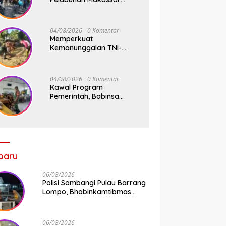
Sigap Atur Lalu Lintas Saat
Kapal Sandar, Penumpang
Aman dan Lancar
04/08/2026
0 Komentar
Memperkuat
Kemanunggalan TNI-
Rakyat, Babinsa Koramil
1409-08/Bontonompo
Gelar Karya Bakti
04/08/2026
0 Komentar
Bersama Pemdes Jipang
Kawal Program
Pemerintah, Babinsa
Koramil 1409-
05/Pallangga Kelurahan
Tetebatu Pantau
Penyaluran Makan Bergizi
Gratis di SD Inpres
Biringkaloro
baru
06/08/2026
Polisi Sambangi Pulau Barrang
Lompo, Bhabinkamtibmas
Aiptu Firdaus Serap Aspirasi
Warga dan Jaga Kamtibmas
06/08/2026