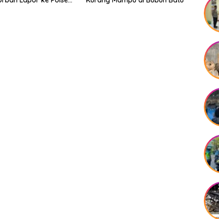
orban Lapor ke Polsek
Kurang Mampu di Bubun Batu
rannu