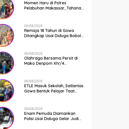
Momen Haru di Polres
Pelabuhan Makassar, Tahanan
Dipertemukan dengan
Keluarga Usai Acara
Pernikahan
06/08/2026
Remaja 18 Tahun di Gowa
Ditangkap Usai Diduga Bobol
Gudang Pertukangan, Kerugian
Korban Capai Rp 6 Juta
06/08/2026
Olahraga Bersama Persit di
Mako Denpom XIV/4
Makassar, Momentum Pererat
Kebersamaan dan Syukuri
Pertambahan Usia
06/08/2026
ETLE Masuk Sekolah, Satlantas
Gowa Bentuk Pelajar Taat
Aturan
06/08/2026
Enam Pemuda Diamankan
Polisi Usai Diduga Gelar Judi
Balap Liar di Gowa, Uang