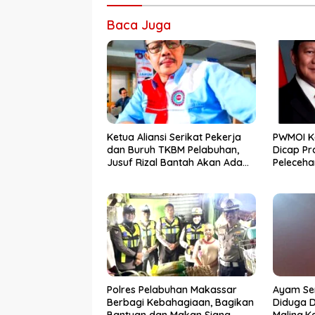
Baca Juga
Ketua Aliansi Serikat Pekerja
PWMOI K
dan Buruh TKBM Pelabuhan,
Dicap Pr
Jusuf Rizal Bantah Akan Ada
Peleceha
Aksi Mogol Nasional
Polres Pelabuhan Makassar
Ayam Sen
Berbagi Kebahagiaan, Bagikan
Diduga D