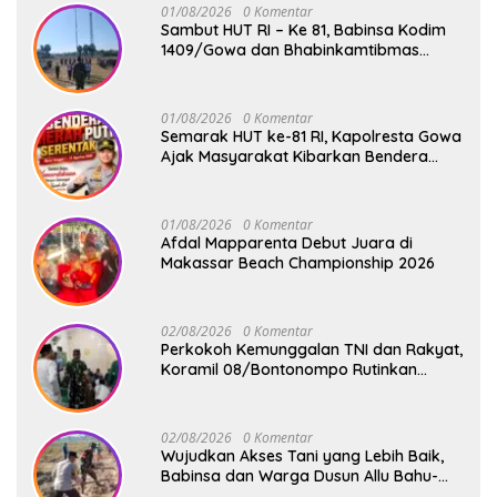
Baddo
01/08/2026
0 Komentar
Sambut HUT RI – Ke 81, Babinsa Kodim
1409/Gowa dan Bhabinkamtibmas
Tempa Kedisiplinan Calon Paskibraka
Kecamatan Bontonompo
01/08/2026
0 Komentar
Semarak HUT ke-81 RI, Kapolresta Gowa
Ajak Masyarakat Kibarkan Bendera
Merah Putih
01/08/2026
0 Komentar
Afdal Mapparenta Debut Juara di
Makassar Beach Championship 2026
02/08/2026
0 Komentar
Perkokoh Kemunggalan TNI dan Rakyat,
Koramil 08/Bontonompo Rutinkan
Safari Subuh
02/08/2026
0 Komentar
Wujudkan Akses Tani yang Lebih Baik,
Babinsa dan Warga Dusun Allu Bahu-
Membahu Buka Jalan Swadaya