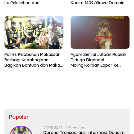
Itu Pelecehan dan
Kodim 1409/Gowa Dampingi
Penghinaan
Kegiatan SPPG di Desa
Bontosunggu
Polres Pelabuhan Makassar
Ayam Senilai Jutaan Rupiah
Berbagi Kebahagiaan,
Diduga Digondol
Bagikan Bantuan dan Makan
Maling,Korban Lapor ke
Siang untuk Masyarakat
Polsek Bontomarannu
Populer
07/08/2026
0 Komentar
Dorong Transparansi Informasi, Dandim