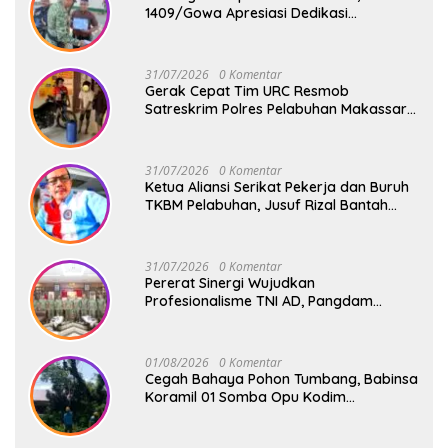
1409/Gowa Apresiasi Dedikasi
Wartawan Media Mitra
31/07/2026
0 Komentar
Gerak Cepat Tim URC Resmob
Satreskrim Polres Pelabuhan Makassar
Bekuk Pencuri Solar dan Dongkrak Truk
31/07/2026
0 Komentar
Ketua Aliansi Serikat Pekerja dan Buruh
TKBM Pelabuhan, Jusuf Rizal Bantah
Akan Ada Aksi Mogol Nasional
31/07/2026
0 Komentar
Pererat Sinergi Wujudkan
Profesionalisme TNI AD, Pangdam
XIV/Hsn Terima Kunjungan Silaturahmi
Pangdivif 3/Kostrad
01/08/2026
0 Komentar
Cegah Bahaya Pohon Tumbang, Babinsa
Koramil 01 Somba Opu Kodim
1409/Gowa Gelar Karya Bakti Pangkas
Ranting Pohon Bersama Warga Bonto