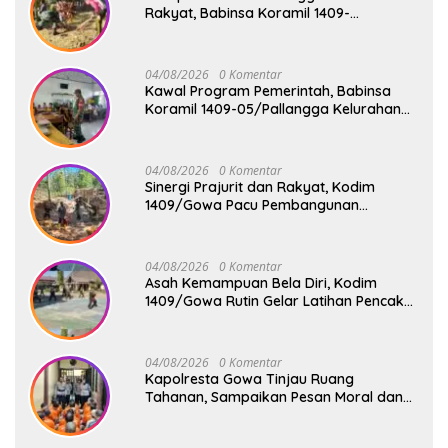
Rakyat, Babinsa Koramil 1409-
08/Bontonompo Gelar Karya Bakti
Bersama Pemdes Jipang
04/08/2026
0 Komentar
Kawal Program Pemerintah, Babinsa
Koramil 1409-05/Pallangga Kelurahan
Tetebatu Pantau Penyaluran Makan
Bergizi Gratis di SD Inpres Biringkaloro
04/08/2026
0 Komentar
Sinergi Prajurit dan Rakyat, Kodim
1409/Gowa Pacu Pembangunan
Jembatan Gantung Tahap V di Dua
Lokasi Vital
04/08/2026
0 Komentar
Asah Kemampuan Bela Diri, Kodim
1409/Gowa Rutin Gelar Latihan Pencak
Silat Militer Tingkatkan Profesionalisme
Prajurit
04/08/2026
0 Komentar
Kapolresta Gowa Tinjau Ruang
Tahanan, Sampaikan Pesan Moral dan
Harapan Baru