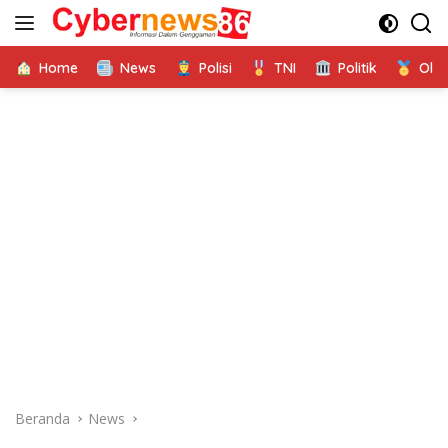
Langsung
ke
konten
Home
News
Polisi
TNI
Politik
Ola
Beranda
News