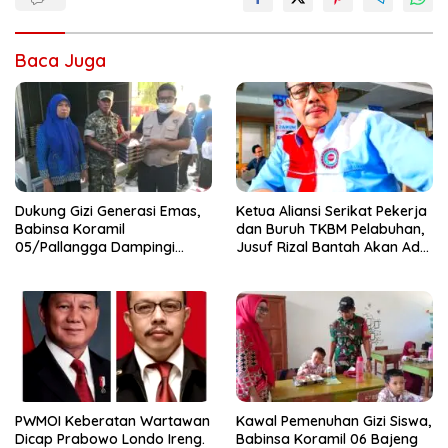
Baca Juga
Dukung Gizi Generasi Emas,
Ketua Aliansi Serikat Pekerja
Babinsa Koramil
dan Buruh TKBM Pelabuhan,
05/Pallangga Dampingi
Jusuf Rizal Bantah Akan Ada
Penyaluran MBG di
Aksi Mogol Nasional
Bontoramba
PWMOI Keberatan Wartawan
Kawal Pemenuhan Gizi Siswa,
Dicap Prabowo Londo Ireng.
Babinsa Koramil 06 Bajeng