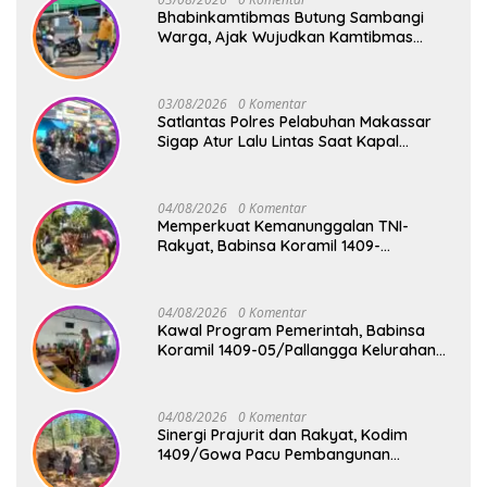
Bhabinkamtibmas Butung Sambangi
Warga, Ajak Wujudkan Kamtibmas
Aman dan Kondusif
03/08/2026
0 Komentar
Satlantas Polres Pelabuhan Makassar
Sigap Atur Lalu Lintas Saat Kapal
Sandar, Penumpang Aman dan Lancar
04/08/2026
0 Komentar
Memperkuat Kemanunggalan TNI-
Rakyat, Babinsa Koramil 1409-
08/Bontonompo Gelar Karya Bakti
Bersama Pemdes Jipang
04/08/2026
0 Komentar
Kawal Program Pemerintah, Babinsa
Koramil 1409-05/Pallangga Kelurahan
Tetebatu Pantau Penyaluran Makan
Bergizi Gratis di SD Inpres Biringkaloro
04/08/2026
0 Komentar
Sinergi Prajurit dan Rakyat, Kodim
1409/Gowa Pacu Pembangunan
Jembatan Gantung Tahap V di Dua