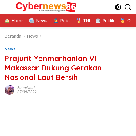
Langsung
ke
konten
Home
News
Polisi
TNI
Politik
Ola
Beranda
News
News
Prajurit Yonmarhanlan VI
Makassar Dukung Gerakan
Nasional Laut Bersih
Rahmiwati
07/09/2022