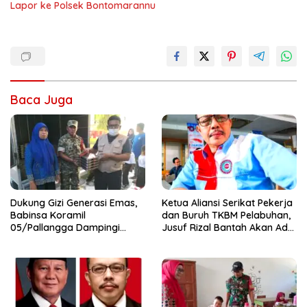
Lapor ke Polsek Bontomarannu
Baca Juga
Dukung Gizi Generasi Emas,
Ketua Aliansi Serikat Pekerja
Babinsa Koramil
dan Buruh TKBM Pelabuhan,
05/Pallangga Dampingi
Jusuf Rizal Bantah Akan Ada
Penyaluran MBG di
Aksi Mogol Nasional
Bontoramba