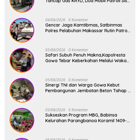
Tancap Gas KRYD, Dua Mobil Patroli Sisir
Titik Rawan Cegah Kejahatan
04/08/2026
0 Komentar
Gencar Jaga Kamtibmas, Satbinmas
Polres Pelabuhan Makassar Rutin Patroli
dan Binluh di Pelabuhan Paotere
05/08/2026
0 Komentar
Safari Subuh Penuh Makna,Kapolresta
Gowa Tebar Keberkahan Melalui Wakaf
Al-Qur’an
05/08/2026
0 Komentar
Sinergi TNI dan Warga Gowa Kebut
Pembangunan Jembatan Beton Tahap V
di Dua Titik Strategis
05/08/2026
0 Komentar
Sukseskan Program MBG, Babinsa
Kelurahan Parangbanoa Koramil 1409-
05/Pallangga Turun Langsung
Pendampingan di Sekolah
05/08/2026
0 Komentar