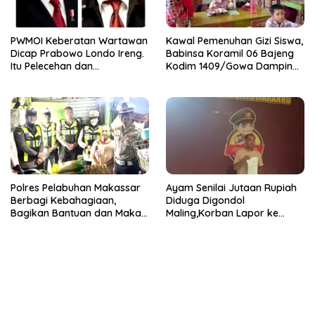
PWMOI Keberatan Wartawan
Kawal Pemenuhan Gizi Siswa,
Dicap Prabowo Londo Ireng.
Babinsa Koramil 06 Bajeng
Itu Pelecehan dan
Kodim 1409/Gowa Dampingi
Penghinaan
Kegiatan SPPG di Desa
Bontosunggu
Polres Pelabuhan Makassar
Ayam Senilai Jutaan Rupiah
Berbagi Kebahagiaan,
Diduga Digondol
Bagikan Bantuan dan Makan
Maling,Korban Lapor ke
Siang untuk Masyarakat
Polsek Bontomarannu