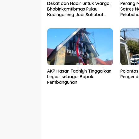
Dekat dan Hadir untuk Warga,
Perang 
Bhabinkamtibmas Pulau
Satres N
Kodingareng Jadi Sahabat
Pelabuh
Masyarakat
50 Kasus
Ditangk
AKP Hasan Fadhlyh Tinggalkan
Polantas
Legasi sebagai Bapak
Pengenda
Pembangunan