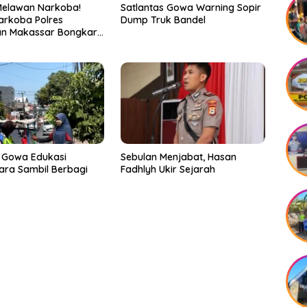
Melawan Narkoba!
Satlantas Gowa Warning Sopir
arkoba Polres
Dump Truk Bandel
an Makassar Bongkar
, Puluhan Pelaku
ap
 Gowa Edukasi
Sebulan Menjabat, Hasan
ra Sambil Berbagi
Fadhlyh Ukir Sejarah