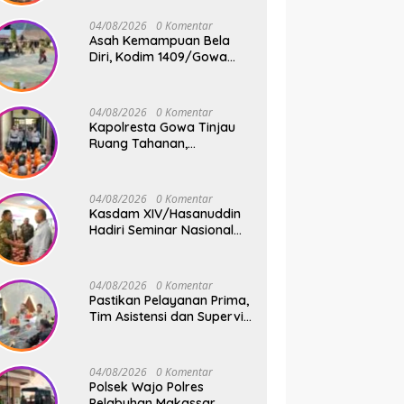
Jembatan Gantung Tahap
V di Dua Lokasi Vital
04/08/2026
0 Komentar
Asah Kemampuan Bela
Diri, Kodim 1409/Gowa
Rutin Gelar Latihan Pencak
Silat Militer Tingkatkan
Profesionalisme Prajurit
04/08/2026
0 Komentar
Kapolresta Gowa Tinjau
Ruang Tahanan,
Sampaikan Pesan Moral
dan Harapan Baru
04/08/2026
0 Komentar
Kasdam XIV/Hasanuddin
Hadiri Seminar Nasional
KDKMP, Perkuat Sinergi
Pembangunan Ekonomi
Desa
04/08/2026
0 Komentar
Pastikan Pelayanan Prima,
Tim Asistensi dan Supervisi
Mabes Polri Tinjau
Layanan 110, SPKT,
Samapta dan Command
04/08/2026
0 Komentar
Center Polresta Gowa
Polsek Wajo Polres
Pelabuhan Makassar