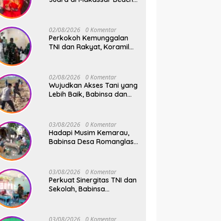
Championship 2026
02/08/2026
0 Komentar
Perkokoh Kemunggalan
TNI dan Rakyat, Koramil
08/Bontonompo Rutinkan
Safari Subuh
02/08/2026
0 Komentar
Wujudkan Akses Tani yang
Lebih Baik, Babinsa dan
Warga Dusun Allu Bahu-
Membahu Buka Jalan
Swadaya
03/08/2026
0 Komentar
Hadapi Musim Kemarau,
Babinsa Desa Romanglasa
Edukasi Warga Soal
Bahaya Kebakaran dan
Kesehatan
03/08/2026
0 Komentar
Perkuat Sinergitas TNI dan
Sekolah, Babinsa
Tompobulu Dampingi
Penyaluran MBG di SD
Center Malakaji
03/08/2026
0 Komentar