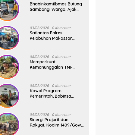
Bhabinkamtibmas Butung
Sambangi Warga, Ajak
Wujudkan Kamtibmas
Aman dan Kondusif
03/08/2026
0 Komentar
Satlantas Polres
Pelabuhan Makassar
Sigap Atur Lalu Lintas Saat
Kapal Sandar, Penumpang
Aman dan Lancar
04/08/2026
0 Komentar
Memperkuat
Kemanunggalan TNI-
Rakyat, Babinsa Koramil
1409-08/Bontonompo
Gelar Karya Bakti
04/08/2026
0 Komentar
Bersama Pemdes Jipang
Kawal Program
Pemerintah, Babinsa
Koramil 1409-
05/Pallangga Kelurahan
Tetebatu Pantau
04/08/2026
0 Komentar
Penyaluran Makan Bergizi
Sinergi Prajurit dan
Gratis di SD Inpres
Rakyat, Kodim 1409/Gowa
Biringkaloro
Pacu Pembangunan