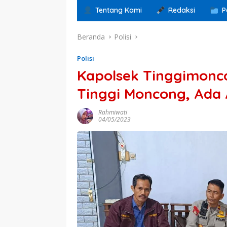
Tentang Kami
Redaksi
P
Beranda
Polisi
Polisi
Kapolsek Tinggimonc
Tinggi Moncong, Ada 
Rahmiwati
04/05/2023