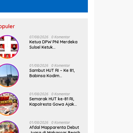
opuler
07/08/2026
0 Komentar
Ketua DPW PNI Merdeka
Sulsel Ketuk
Palu,Pengukuhan Struktur
Partai Digelar 18 Agustus
2026
01/08/2026
0 Komentar
Sambut HUT RI – Ke 81,
Babinsa Kodim
1409/Gowa dan
Bhabinkamtibmas Tempa
Kedisiplinan Calon
01/08/2026
0 Komentar
Paskibraka Kecamatan
Semarak HUT ke-81 RI,
Bontonompo
Kapolresta Gowa Ajak
Masyarakat Kibarkan
Bendera Merah Putih
01/08/2026
0 Komentar
Afdal Mapparenta Debut
Juara di Makassar Beach