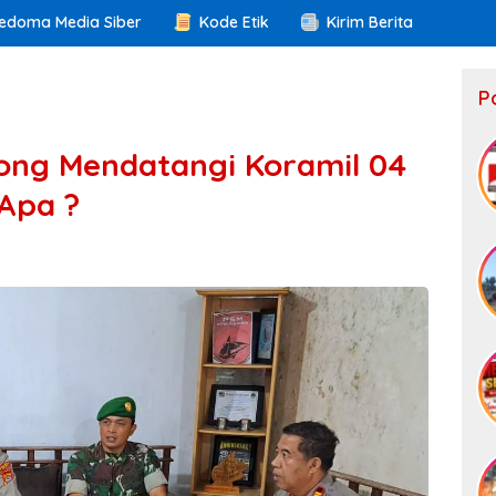
edoma Media Siber
Kode Etik
Kirim Berita
P
ong Mendatangi Koramil 04
Apa ?