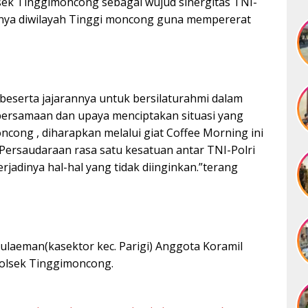
olsek Tinggimoncong sebagai wujud sinergitas TNI-
snya diwilayah Tinggi moncong guna mempererat
 beserta jajarannya untuk bersilaturahmi dalam
bersamaan dan upaya menciptakan situasi yang
cong , diharapkan melalui giat Coffee Morning ini
ersaudaraan rasa satu kesatuan antar TNI-Polri
rjadinya hal-hal yang tidak diinginkan.”terang
Sulaeman(kasektor kec. Parigi) Anggota Koramil
Polsek Tinggimoncong.