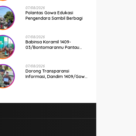
07/08/2026
Polantas Gowa Edukasi
Pengendara Sambil Berbagi
07/08/2026
Babinsa Koramil 1409-
03/Bontomarannu Pantau
Penyaluran Makan Bergizi
Gratis di SD Inpres Japing
Pattallassang
07/08/2026
Dorong Transparansi
Informasi, Dandim 1409/Gowa
Apresiasi Dedikasi Wartawan
Media Mitra