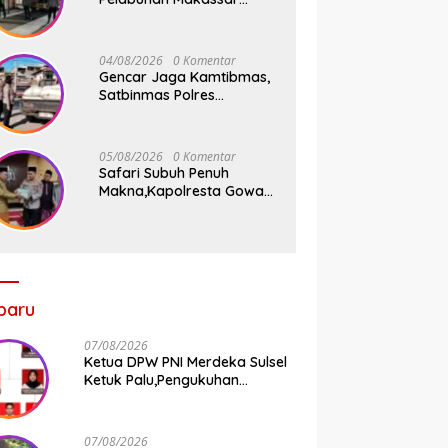
Tancap Gas KRYD, Dua
Mobil Patroli Sisir Titik
Rawan Cegah Kejahatan
04/08/2026
0 Komentar
Gencar Jaga Kamtibmas,
Satbinmas Polres
Pelabuhan Makassar Rutin
Patroli dan Binluh di
Pelabuhan Paotere
05/08/2026
0 Komentar
Safari Subuh Penuh
Makna,Kapolresta Gowa
Tebar Keberkahan Melalui
Wakaf Al-Qur’an
baru
07/08/2026
Ketua DPW PNI Merdeka Sulsel
Ketuk Palu,Pengukuhan
Struktur Partai Digelar 18
Agustus 2026
07/08/2026