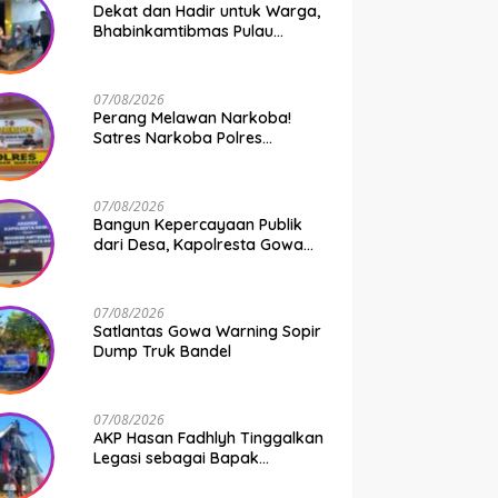
Dekat dan Hadir untuk Warga,
Bhabinkamtibmas Pulau
Kodingareng Jadi Sahabat
Masyarakat
07/08/2026
Perang Melawan Narkoba!
Satres Narkoba Polres
Pelabuhan Makassar Bongkar
50 Kasus, Puluhan Pelaku
Ditangkap
07/08/2026
Bangun Kepercayaan Publik
dari Desa, Kapolresta Gowa
Berikan Arahan kepada
Seluruh Bhabinkamtibmas
Jajaran Polresta Gowa
07/08/2026
Satlantas Gowa Warning Sopir
Dump Truk Bandel
07/08/2026
AKP Hasan Fadhlyh Tinggalkan
Legasi sebagai Bapak
Pembangunan