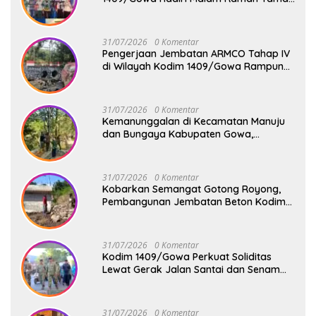
Penyambutan Kapolresta Gowa
31/07/2026
0 Komentar
Pengerjaan Jembatan ARMCO Tahap IV
di Wilayah Kodim 1409/Gowa Rampung
100%, Warga Desa Mamampang Kini
Punya Akses Baru
31/07/2026
0 Komentar
Kemanunggalan di Kecamatan Manuju
dan Bungaya Kabupaten Gowa,
Pembangunan Dua Jembatan Gantung
Terus Digenjot
31/07/2026
0 Komentar
Kobarkan Semangat Gotong Royong,
Pembangunan Jembatan Beton Kodim
1409/Gowa Terus Berjalan
31/07/2026
0 Komentar
Kodim 1409/Gowa Perkuat Soliditas
Lewat Gerak Jalan Santai dan Senam
Bersama Keluarga Besar Kodim Gowa
31/07/2026
0 Komentar