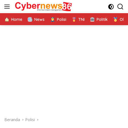
Langsung
ke
konten
Home
News
Polisi
TNI
Politik
Ola
Beranda
Polisi