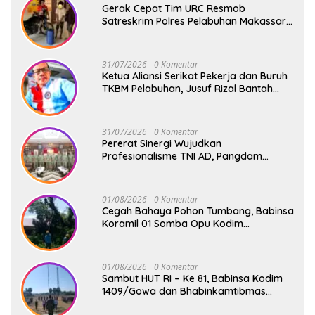
Gerak Cepat Tim URC Resmob
Satreskrim Polres Pelabuhan Makassar
Bekuk Pencuri Solar dan Dongkrak Truk
31/07/2026
0 Komentar
Ketua Aliansi Serikat Pekerja dan Buruh
TKBM Pelabuhan, Jusuf Rizal Bantah
Akan Ada Aksi Mogol Nasional
31/07/2026
0 Komentar
Pererat Sinergi Wujudkan
Profesionalisme TNI AD, Pangdam
XIV/Hsn Terima Kunjungan Silaturahmi
Pangdivif 3/Kostrad
01/08/2026
0 Komentar
Cegah Bahaya Pohon Tumbang, Babinsa
Koramil 01 Somba Opu Kodim
1409/Gowa Gelar Karya Bakti Pangkas
Ranting Pohon Bersama Warga Bonto
Baddo
01/08/2026
0 Komentar
Sambut HUT RI – Ke 81, Babinsa Kodim
1409/Gowa dan Bhabinkamtibmas
Tempa Kedisiplinan Calon Paskibraka