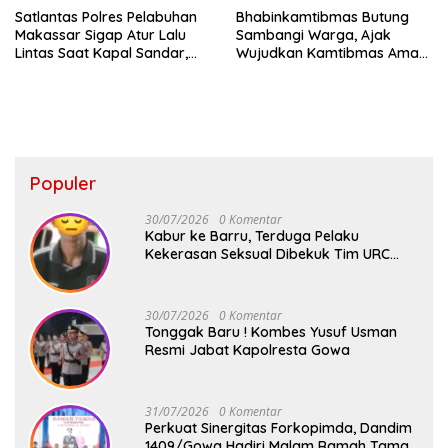
Satlantas Polres Pelabuhan
Bhabinkamtibmas Butung
Makassar Sigap Atur Lalu
Sambangi Warga, Ajak
Lintas Saat Kapal Sandar,
Wujudkan Kamtibmas Aman
Penumpang Aman dan
dan Kondusif
Lancar
Populer
30/07/2026
0 Komentar
Kabur ke Barru, Terduga Pelaku
Kekerasan Seksual Dibekuk Tim URC
Resmob Satreskrim Polres Pelabuhan
Makassar
30/07/2026
0 Komentar
Tonggak Baru ! Kombes Yusuf Usman
Resmi Jabat Kapolresta Gowa
31/07/2026
0 Komentar
Perkuat Sinergitas Forkopimda, Dandim
1409/Gowa Hadiri Malam Ramah Tamah