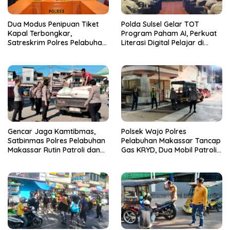
Dua Modus Penipuan Tiket
Polda Sulsel Gelar TOT
Kapal Terbongkar,
Program Paham AI, Perkuat
Satreskrim Polres Pelabuhan
Literasi Digital Pelajar di
Makassar Ungkap Kasus
Sulsel
Menonjol
Gencar Jaga Kamtibmas,
Polsek Wajo Polres
Satbinmas Polres Pelabuhan
Pelabuhan Makassar Tancap
Makassar Rutin Patroli dan
Gas KRYD, Dua Mobil Patroli
Binluh di Pelabuhan Paotere
Sisir Titik Rawan Cegah
Kejahatan