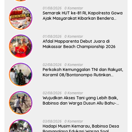
Kecamatan Bontonompo
01/08/2026
0 Komentar
Semarak HUT ke-81 RI, Kapolresta Gowa
Ajak Masyarakat Kibarkan Bendera
Merah Putih
01/08/2026
0 Komentar
Afdal Mapparenta Debut Juara di
Makassar Beach Championship 2026
02/08/2026
0 Komentar
Perkokoh Kemunggalan TNI dan Rakyat,
Koramil 08/Bontonompo Rutinkan
Safari Subuh
02/08/2026
0 Komentar
Wujudkan Akses Tani yang Lebih Baik,
Babinsa dan Warga Dusun Allu Bahu-
Membahu Buka Jalan Swadaya
03/08/2026
0 Komentar
Hadapi Musim Kemarau, Babinsa Desa
Romanglasa Edukasi Warga Soal