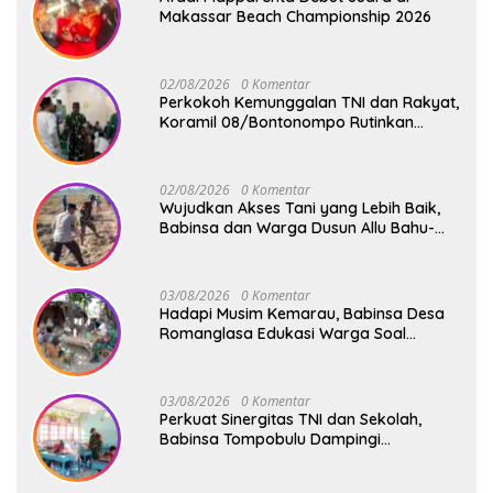
Makassar Beach Championship 2026
02/08/2026
0 Komentar
Perkokoh Kemunggalan TNI dan Rakyat,
Koramil 08/Bontonompo Rutinkan
Safari Subuh
02/08/2026
0 Komentar
Wujudkan Akses Tani yang Lebih Baik,
Babinsa dan Warga Dusun Allu Bahu-
Membahu Buka Jalan Swadaya
03/08/2026
0 Komentar
Hadapi Musim Kemarau, Babinsa Desa
Romanglasa Edukasi Warga Soal
Bahaya Kebakaran dan Kesehatan
03/08/2026
0 Komentar
Perkuat Sinergitas TNI dan Sekolah,
Babinsa Tompobulu Dampingi
Penyaluran MBG di SD Center Malakaji