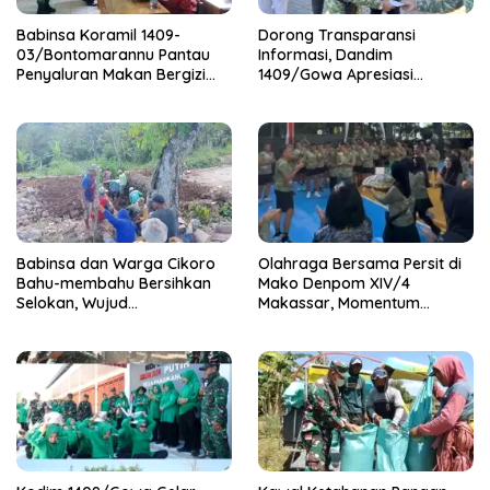
Babinsa Koramil 1409-
Dorong Transparansi
03/Bontomarannu Pantau
Informasi, Dandim
Penyaluran Makan Bergizi
1409/Gowa Apresiasi
Gratis di SD Inpres Japing
Dedikasi Wartawan Media
Pattallassang
Mitra
Babinsa dan Warga Cikoro
Olahraga Bersama Persit di
Bahu-membahu Bersihkan
Mako Denpom XIV/4
Selokan, Wujud
Makassar, Momentum
Kemanunggalan TNI-Rakyat
Pererat Kebersamaan dan
Syukuri Pertambahan Usia