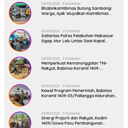
03/08/2026
0 Komentar
Bhabinkamtibmas Butung Sambangi
Warga, Ajak Wujudkan Kamtibmas
Aman dan Kondusif
03/08/2026
0 Komentar
Satlantas Polres Pelabuhan Makassar
Sigap Atur Lalu Lintas Saat Kapal
Sandar, Penumpang Aman dan Lancar
04/08/2026
0 Komentar
Memperkuat Kemanunggalan TNI-
Rakyat, Babinsa Koramil 1409-
08/Bontonompo Gelar Karya Bakti
Bersama Pemdes Jipang
04/08/2026
0 Komentar
Kawal Program Pemerintah, Babinsa
Koramil 1409-05/Pallangga Kelurahan
Tetebatu Pantau Penyaluran Makan
Bergizi Gratis di SD Inpres Biringkaloro
04/08/2026
0 Komentar
Sinergi Prajurit dan Rakyat, Kodim
1409/Gowa Pacu Pembangunan