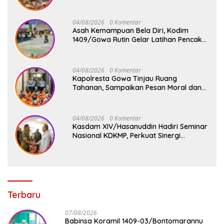
Jembatan Gantung Tahap V di Dua
Lokasi Vital
04/08/2026
0 Komentar
Asah Kemampuan Bela Diri, Kodim
1409/Gowa Rutin Gelar Latihan Pencak
Silat Militer Tingkatkan Profesionalisme
Prajurit
04/08/2026
0 Komentar
Kapolresta Gowa Tinjau Ruang
Tahanan, Sampaikan Pesan Moral dan
Harapan Baru
04/08/2026
0 Komentar
Kasdam XIV/Hasanuddin Hadiri Seminar
Nasional KDKMP, Perkuat Sinergi
Pembangunan Ekonomi Desa
Terbaru
07/08/2026
Babinsa Koramil 1409-03/Bontomarannu