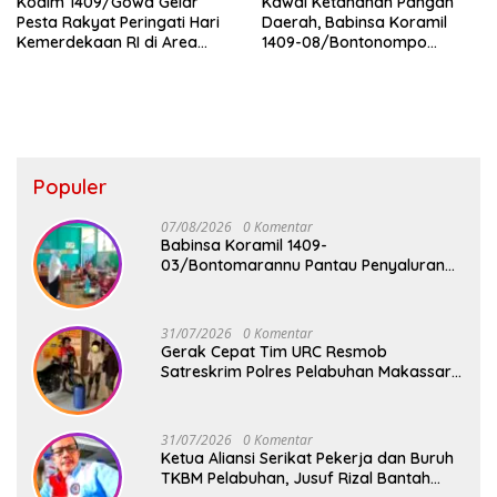
Kodim 1409/Gowa Gelar
Kawal Ketahanan Pangan
Pesta Rakyat Peringati Hari
Daerah, Babinsa Koramil
Kemerdekaan RI di Area
1409-08/Bontonompo
KDKMP
Dampingi Petani Gowa Saat
Panen
Populer
07/08/2026
0 Komentar
Babinsa Koramil 1409-
03/Bontomarannu Pantau Penyaluran
Makan Bergizi Gratis di SD Inpres Japing
Pattallassang
31/07/2026
0 Komentar
Gerak Cepat Tim URC Resmob
Satreskrim Polres Pelabuhan Makassar
Bekuk Pencuri Solar dan Dongkrak Truk
31/07/2026
0 Komentar
Ketua Aliansi Serikat Pekerja dan Buruh
TKBM Pelabuhan, Jusuf Rizal Bantah