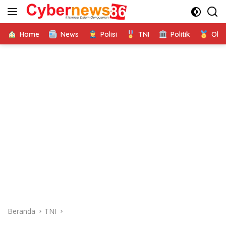
Langsung
ke
konten
Home
News
Polisi
TNI
Politik
Ola
Beranda
TNI