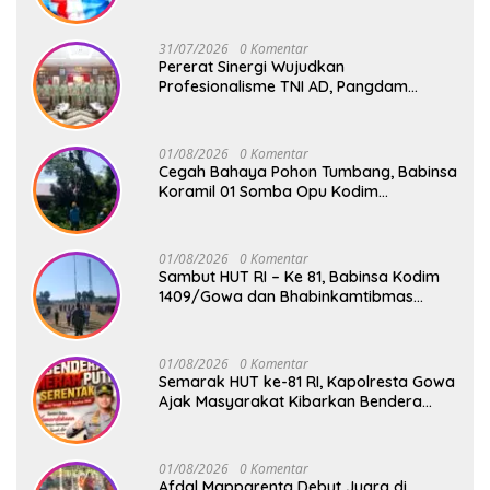
Akan Ada Aksi Mogol Nasional
31/07/2026
0 Komentar
Pererat Sinergi Wujudkan
Profesionalisme TNI AD, Pangdam
XIV/Hsn Terima Kunjungan Silaturahmi
Pangdivif 3/Kostrad
01/08/2026
0 Komentar
Cegah Bahaya Pohon Tumbang, Babinsa
Koramil 01 Somba Opu Kodim
1409/Gowa Gelar Karya Bakti Pangkas
Ranting Pohon Bersama Warga Bonto
Baddo
01/08/2026
0 Komentar
Sambut HUT RI – Ke 81, Babinsa Kodim
1409/Gowa dan Bhabinkamtibmas
Tempa Kedisiplinan Calon Paskibraka
Kecamatan Bontonompo
01/08/2026
0 Komentar
Semarak HUT ke-81 RI, Kapolresta Gowa
Ajak Masyarakat Kibarkan Bendera
Merah Putih
01/08/2026
0 Komentar
Afdal Mapparenta Debut Juara di