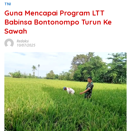
TNI
Guna Mencapai Program LTT
Babinsa Bontonompo Turun Ke
Sawah
Redaksi
10/07/2025