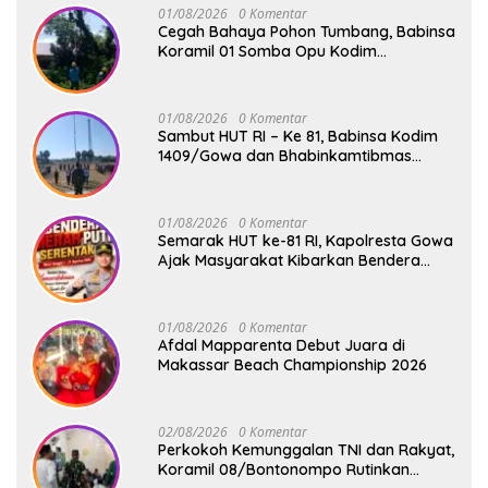
01/08/2026
0 Komentar
Cegah Bahaya Pohon Tumbang, Babinsa
Koramil 01 Somba Opu Kodim
1409/Gowa Gelar Karya Bakti Pangkas
Ranting Pohon Bersama Warga Bonto
Baddo
01/08/2026
0 Komentar
Sambut HUT RI – Ke 81, Babinsa Kodim
1409/Gowa dan Bhabinkamtibmas
Tempa Kedisiplinan Calon Paskibraka
Kecamatan Bontonompo
01/08/2026
0 Komentar
Semarak HUT ke-81 RI, Kapolresta Gowa
Ajak Masyarakat Kibarkan Bendera
Merah Putih
01/08/2026
0 Komentar
Afdal Mapparenta Debut Juara di
Makassar Beach Championship 2026
02/08/2026
0 Komentar
Perkokoh Kemunggalan TNI dan Rakyat,
Koramil 08/Bontonompo Rutinkan