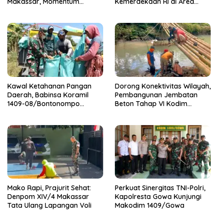
Makassar, Momentum
Kemerdekaan RI di Area
Pererat Kebersamaan dan
KDKMP
Syukuri Pertambahan Usia
Kawal Ketahanan Pangan
Dorong Konektivitas Wilayah,
Daerah, Babinsa Koramil
Pembangunan Jembatan
1409-08/Bontonompo
Beton Tahap VI Kodim
Dampingi Petani Gowa Saat
1409/Gowa Mulai Berjalan
Panen
Mako Rapi, Prajurit Sehat:
Perkuat Sinergitas TNI-Polri,
Denpom XIV/4 Makassar
Kapolresta Gowa Kunjungi
Tata Ulang Lapangan Voli
Makodim 1409/Gowa