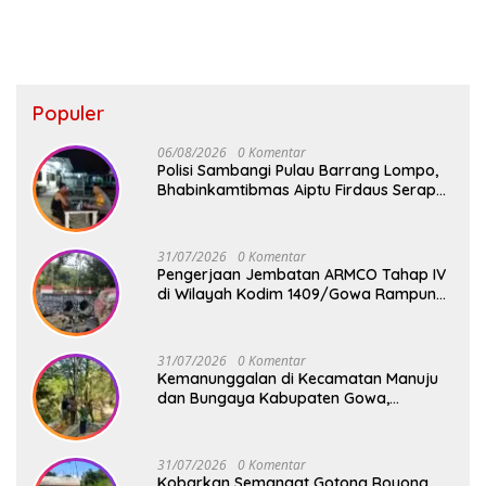
Populer
06/08/2026
0 Komentar
Polisi Sambangi Pulau Barrang Lompo,
Bhabinkamtibmas Aiptu Firdaus Serap
Aspirasi Warga dan Jaga Kamtibmas
31/07/2026
0 Komentar
Pengerjaan Jembatan ARMCO Tahap IV
di Wilayah Kodim 1409/Gowa Rampung
100%, Warga Desa Mamampang Kini
Punya Akses Baru
31/07/2026
0 Komentar
Kemanunggalan di Kecamatan Manuju
dan Bungaya Kabupaten Gowa,
Pembangunan Dua Jembatan Gantung
Terus Digenjot
31/07/2026
0 Komentar
Kobarkan Semangat Gotong Royong,