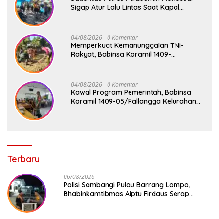
Sigap Atur Lalu Lintas Saat Kapal
Sandar, Penumpang Aman dan Lancar
04/08/2026
0 Komentar
Memperkuat Kemanunggalan TNI-
Rakyat, Babinsa Koramil 1409-
08/Bontonompo Gelar Karya Bakti
Bersama Pemdes Jipang
04/08/2026
0 Komentar
Kawal Program Pemerintah, Babinsa
Koramil 1409-05/Pallangga Kelurahan
Tetebatu Pantau Penyaluran Makan
Bergizi Gratis di SD Inpres Biringkaloro
Terbaru
06/08/2026
Polisi Sambangi Pulau Barrang Lompo,
Bhabinkamtibmas Aiptu Firdaus Serap
Aspirasi Warga dan Jaga Kamtibmas