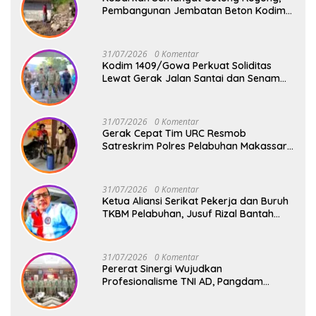
Pembangunan Jembatan Beton Kodim
1409/Gowa Terus Berjalan
31/07/2026
0 Komentar
Kodim 1409/Gowa Perkuat Soliditas
Lewat Gerak Jalan Santai dan Senam
Bersama Keluarga Besar Kodim Gowa
31/07/2026
0 Komentar
Gerak Cepat Tim URC Resmob
Satreskrim Polres Pelabuhan Makassar
Bekuk Pencuri Solar dan Dongkrak Truk
31/07/2026
0 Komentar
Ketua Aliansi Serikat Pekerja dan Buruh
TKBM Pelabuhan, Jusuf Rizal Bantah
Akan Ada Aksi Mogol Nasional
31/07/2026
0 Komentar
Pererat Sinergi Wujudkan
Profesionalisme TNI AD, Pangdam
XIV/Hsn Terima Kunjungan Silaturahmi
Pangdivif 3/Kostrad