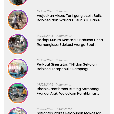
Safari Subuh
02/08/2026
0 Komentar
Wujudkan Akses Tani yang Lebih Baik,
Babinsa dan Warga Dusun Allu Bahu-
Membahu Buka Jalan Swadaya
03/08/2026
0 Komentar
Hadapi Musim Kemarau, Babinsa Desa
Romanglasa Edukasi Warga Soal
Bahaya Kebakaran dan Kesehatan
03/08/2026
0 Komentar
Perkuat Sinergitas TNI dan Sekolah,
Babinsa Tompobulu Dampingi
Penyaluran MBG di SD Center Malakaji
03/08/2026
0 Komentar
Bhabinkamtibmas Butung Sambangi
Warga, Ajak Wujudkan Kamtibmas
Aman dan Kondusif
03/08/2026
0 Komentar
Satlantas Polres Pelabuhan Makassar