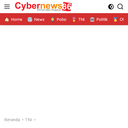
Langsung
ke
konten
Home
News
Polisi
TNI
Politik
Ola
Beranda
TNI