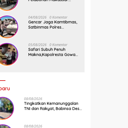
Tancap Gas KRYD, Dua
Mobil Patroli Sisir Titik
Rawan Cegah Kejahatan
04/08/2026
0 Komentar
Gencar Jaga Kamtibmas,
Satbinmas Polres
Pelabuhan Makassar Rutin
Patroli dan Binluh di
Pelabuhan Paotere
05/08/2026
0 Komentar
Safari Subuh Penuh
Makna,Kapolresta Gowa
Tebar Keberkahan Melalui
Wakaf Al-Qur’an
baru
08/08/2026
Tingkatkan Kemanunggalan
TNI dan Rakyat, Babinsa Desa
Jipang Bersama Warga dan
Mahasiswa UIN Gelar Karya
Bakti
08/08/2026