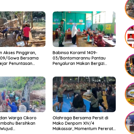
 Akses Pinggiran,
Babinsa Koramil 1409-
409/Gowa Bersama
03/Bontomarannu Pantau
ejar Penuntasan
Penyaluran Makan Bergizi
n Gantung Tahap V
Gratis di SD Inpres Japing
Pattallassang
 dan Warga Cikoro
Olahraga Bersama Persit di
mbahu Bersihkan
Mako Denpom XIV/4
 Wujud
Makassar, Momentum Pererat
ggalan TNI-Rakyat
Kebersamaan dan Syukuri