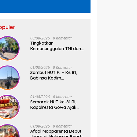
opuler
08/08/2026
0 Komentar
Tingkatkan
Kemanunggalan TNI dan
Rakyat, Babinsa Desa
Jipang Bersama Warga
dan Mahasiswa UIN Gelar
01/08/2026
0 Komentar
Karya Bakti
Sambut HUT RI – Ke 81,
Babinsa Kodim
1409/Gowa dan
Bhabinkamtibmas Tempa
Kedisiplinan Calon
01/08/2026
0 Komentar
Paskibraka Kecamatan
Semarak HUT ke-81 RI,
Bontonompo
Kapolresta Gowa Ajak
Masyarakat Kibarkan
Bendera Merah Putih
01/08/2026
0 Komentar
Afdal Mapparenta Debut
Juara di Makassar Beach