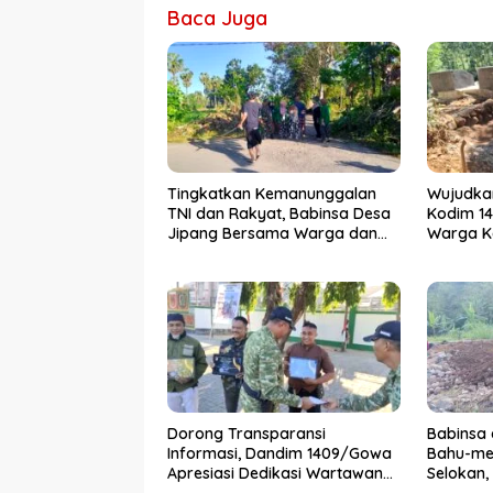
Baca Juga
Tingkatkan Kemanunggalan
Wujudkan
TNI dan Rakyat, Babinsa Desa
Kodim 1
Jipang Bersama Warga dan
Warga K
Mahasiswa UIN Gelar Karya
Jembata
Bakti
Dorong Transparansi
Babinsa
Informasi, Dandim 1409/Gowa
Bahu-me
Apresiasi Dedikasi Wartawan
Selokan,
Media Mitra
Kemanun