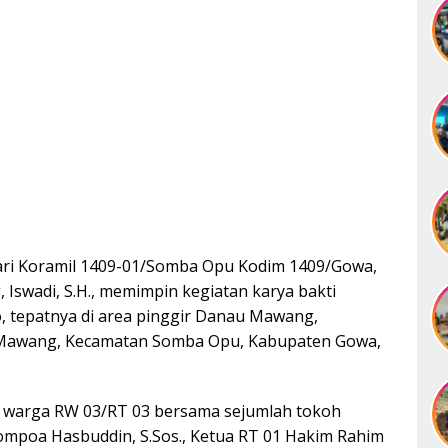
ri Koramil 1409-01/Somba Opu Kodim 1409/Gowa,
swadi, S.H., memimpin kegiatan karya bakti
o, tepatnya di area pinggir Danau Mawang,
n Mawang, Kecamatan Somba Opu, Kabupaten Gowa,
eh warga RW 03/RT 03 bersama sejumlah tokoh
ompoa Hasbuddin, S.Sos., Ketua RT 01 Hakim Rahim