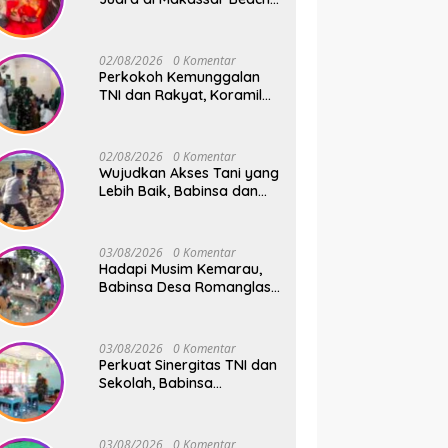
Championship 2026
02/08/2026
0 Komentar
Perkokoh Kemunggalan
TNI dan Rakyat, Koramil
08/Bontonompo Rutinkan
Safari Subuh
02/08/2026
0 Komentar
Wujudkan Akses Tani yang
Lebih Baik, Babinsa dan
Warga Dusun Allu Bahu-
Membahu Buka Jalan
Swadaya
03/08/2026
0 Komentar
Hadapi Musim Kemarau,
Babinsa Desa Romanglasa
Edukasi Warga Soal
Bahaya Kebakaran dan
Kesehatan
03/08/2026
0 Komentar
Perkuat Sinergitas TNI dan
Sekolah, Babinsa
Tompobulu Dampingi
Penyaluran MBG di SD
Center Malakaji
03/08/2026
0 Komentar