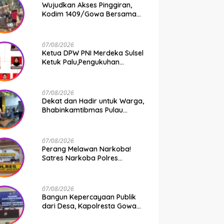
Wujudkan Akses Pinggiran,
Kodim 1409/Gowa Bersama
Warga Kejar Penuntasan
Jembatan Gantung Tahap V
07/08/2026
Ketua DPW PNI Merdeka Sulsel
Ketuk Palu,Pengukuhan
Struktur Partai Digelar 18
Agustus 2026
07/08/2026
Dekat dan Hadir untuk Warga,
Bhabinkamtibmas Pulau
Kodingareng Jadi Sahabat
Masyarakat
07/08/2026
Perang Melawan Narkoba!
Satres Narkoba Polres
Pelabuhan Makassar Bongkar
50 Kasus, Puluhan Pelaku
Ditangkap
07/08/2026
Bangun Kepercayaan Publik
dari Desa, Kapolresta Gowa
Berikan Arahan kepada