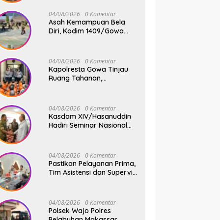
Jembatan Gantung Tahap
V di Dua Lokasi Vital
04/08/2026
0 Komentar
Asah Kemampuan Bela
Diri, Kodim 1409/Gowa
Rutin Gelar Latihan Pencak
Silat Militer Tingkatkan
Profesionalisme Prajurit
04/08/2026
0 Komentar
Kapolresta Gowa Tinjau
Ruang Tahanan,
Sampaikan Pesan Moral
dan Harapan Baru
04/08/2026
0 Komentar
Kasdam XIV/Hasanuddin
Hadiri Seminar Nasional
KDKMP, Perkuat Sinergi
Pembangunan Ekonomi
Desa
04/08/2026
0 Komentar
Pastikan Pelayanan Prima,
Tim Asistensi dan Supervisi
Mabes Polri Tinjau
Layanan 110, SPKT,
Samapta dan Command
04/08/2026
0 Komentar
Center Polresta Gowa
Polsek Wajo Polres
Pelabuhan Makassar