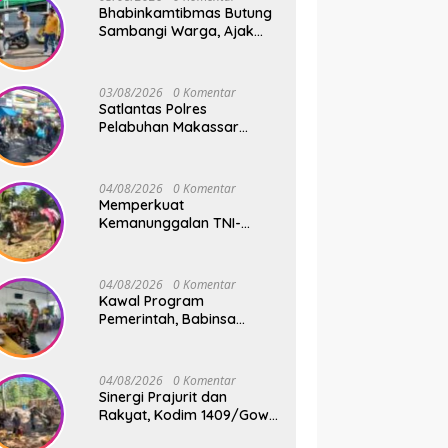
Bhabinkamtibmas Butung
Sambangi Warga, Ajak
Wujudkan Kamtibmas
Aman dan Kondusif
03/08/2026
0 Komentar
Satlantas Polres
Pelabuhan Makassar
Sigap Atur Lalu Lintas Saat
Kapal Sandar, Penumpang
Aman dan Lancar
04/08/2026
0 Komentar
Memperkuat
Kemanunggalan TNI-
Rakyat, Babinsa Koramil
1409-08/Bontonompo
Gelar Karya Bakti
04/08/2026
0 Komentar
Bersama Pemdes Jipang
Kawal Program
Pemerintah, Babinsa
Koramil 1409-
05/Pallangga Kelurahan
Tetebatu Pantau
04/08/2026
0 Komentar
Penyaluran Makan Bergizi
Sinergi Prajurit dan
Gratis di SD Inpres
Rakyat, Kodim 1409/Gowa
Biringkaloro
Pacu Pembangunan