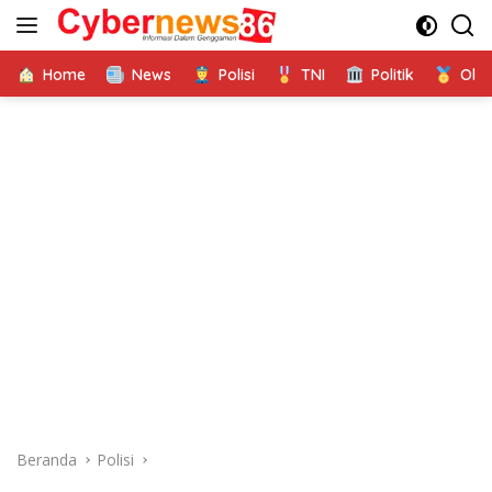
Langsung
ke
konten
Home
News
Polisi
TNI
Politik
Ola
Beranda
Polisi