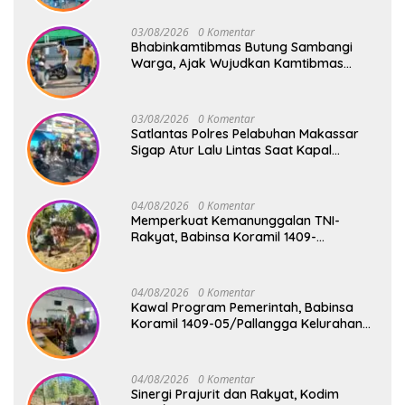
03/08/2026
0 Komentar
Bhabinkamtibmas Butung Sambangi
Warga, Ajak Wujudkan Kamtibmas
Aman dan Kondusif
03/08/2026
0 Komentar
Satlantas Polres Pelabuhan Makassar
Sigap Atur Lalu Lintas Saat Kapal
Sandar, Penumpang Aman dan Lancar
04/08/2026
0 Komentar
Memperkuat Kemanunggalan TNI-
Rakyat, Babinsa Koramil 1409-
08/Bontonompo Gelar Karya Bakti
Bersama Pemdes Jipang
04/08/2026
0 Komentar
Kawal Program Pemerintah, Babinsa
Koramil 1409-05/Pallangga Kelurahan
Tetebatu Pantau Penyaluran Makan
Bergizi Gratis di SD Inpres Biringkaloro
04/08/2026
0 Komentar
Sinergi Prajurit dan Rakyat, Kodim