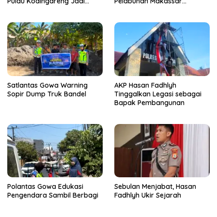
Pulau Kodingareng Jadi
Pelabuhan Makassar
Sahabat Masyarakat
Bongkar 50 Kasus, Puluhan
Pelaku Ditangkap
Satlantas Gowa Warning
AKP Hasan Fadhlyh
Sopir Dump Truk Bandel
Tinggalkan Legasi sebagai
Bapak Pembangunan
Polantas Gowa Edukasi
Sebulan Menjabat, Hasan
Pengendara Sambil Berbagi
Fadhlyh Ukir Sejarah