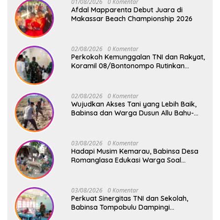
01/08/2026
0 Komentar
Afdal Mapparenta Debut Juara di
Makassar Beach Championship 2026
02/08/2026
0 Komentar
Perkokoh Kemunggalan TNI dan Rakyat,
Koramil 08/Bontonompo Rutinkan
Safari Subuh
02/08/2026
0 Komentar
Wujudkan Akses Tani yang Lebih Baik,
Babinsa dan Warga Dusun Allu Bahu-
Membahu Buka Jalan Swadaya
03/08/2026
0 Komentar
Hadapi Musim Kemarau, Babinsa Desa
Romanglasa Edukasi Warga Soal
Bahaya Kebakaran dan Kesehatan
03/08/2026
0 Komentar
Perkuat Sinergitas TNI dan Sekolah,
Babinsa Tompobulu Dampingi
Penyaluran MBG di SD Center Malakaji