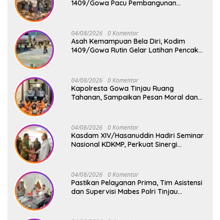
1409/Gowa Pacu Pembangunan
Jembatan Gantung Tahap V di Dua
Lokasi Vital
04/08/2026
0 Komentar
Asah Kemampuan Bela Diri, Kodim
1409/Gowa Rutin Gelar Latihan Pencak
Silat Militer Tingkatkan Profesionalisme
Prajurit
04/08/2026
0 Komentar
Kapolresta Gowa Tinjau Ruang
Tahanan, Sampaikan Pesan Moral dan
Harapan Baru
04/08/2026
0 Komentar
Kasdam XIV/Hasanuddin Hadiri Seminar
Nasional KDKMP, Perkuat Sinergi
Pembangunan Ekonomi Desa
04/08/2026
0 Komentar
Pastikan Pelayanan Prima, Tim Asistensi
dan Supervisi Mabes Polri Tinjau
Layanan 110, SPKT, Samapta dan
Command Center Polresta Gowa