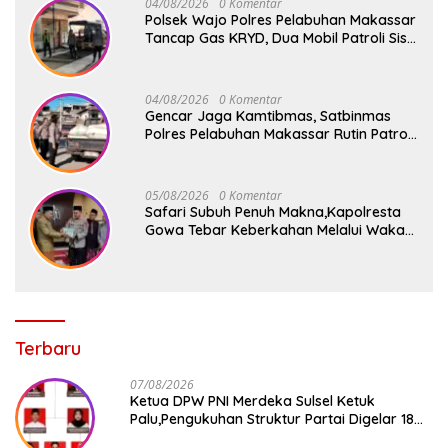
04/08/2026
0 Komentar
Polsek Wajo Polres Pelabuhan Makassar
Tancap Gas KRYD, Dua Mobil Patroli Sisir
Titik Rawan Cegah Kejahatan
04/08/2026
0 Komentar
Gencar Jaga Kamtibmas, Satbinmas
Polres Pelabuhan Makassar Rutin Patroli
dan Binluh di Pelabuhan Paotere
05/08/2026
0 Komentar
Safari Subuh Penuh Makna,Kapolresta
Gowa Tebar Keberkahan Melalui Wakaf
Al-Qur’an
Terbaru
07/08/2026
Ketua DPW PNI Merdeka Sulsel Ketuk
Palu,Pengukuhan Struktur Partai Digelar 18
Agustus 2026