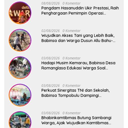
08/08/2026
0 Komentar
Pangdam Hasanuddin Ukir Prestasi, Raih
Penghargaan Pemimpin Operasi
Kemanusiaan Inspiratif 2026
02/08/2026
0 Komentar
Wujudkan Akses Tani yang Lebih Baik,
Babinsa dan Warga Dusun Allu Bahu-
Membahu Buka Jalan Swadaya
03/08/2026
0 Komentar
Hadapi Musim Kemarau, Babinsa Desa
Romanglasa Edukasi Warga Soal
Bahaya Kebakaran dan Kesehatan
03/08/2026
0 Komentar
Perkuat Sinergitas TNI dan Sekolah,
Babinsa Tompobulu Dampingi
Penyaluran MBG di SD Center Malakaji
03/08/2026
0 Komentar
Bhabinkamtibmas Butung Sambangi
Warga, Ajak Wujudkan Kamtibmas
Aman dan Kondusif