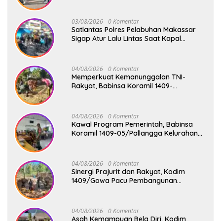
03/08/2026
0 Komentar
Satlantas Polres Pelabuhan Makassar
Sigap Atur Lalu Lintas Saat Kapal
Sandar, Penumpang Aman dan Lancar
04/08/2026
0 Komentar
Memperkuat Kemanunggalan TNI-
Rakyat, Babinsa Koramil 1409-
08/Bontonompo Gelar Karya Bakti
Bersama Pemdes Jipang
04/08/2026
0 Komentar
Kawal Program Pemerintah, Babinsa
Koramil 1409-05/Pallangga Kelurahan
Tetebatu Pantau Penyaluran Makan
Bergizi Gratis di SD Inpres Biringkaloro
04/08/2026
0 Komentar
Sinergi Prajurit dan Rakyat, Kodim
1409/Gowa Pacu Pembangunan
Jembatan Gantung Tahap V di Dua
Lokasi Vital
04/08/2026
0 Komentar
Asah Kemampuan Bela Diri, Kodim