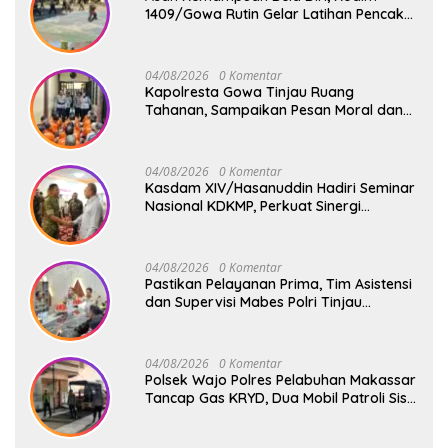
1409/Gowa Rutin Gelar Latihan Pencak
Silat Militer Tingkatkan Profesionalisme
Prajurit
04/08/2026
0 Komentar
Kapolresta Gowa Tinjau Ruang
Tahanan, Sampaikan Pesan Moral dan
Harapan Baru
04/08/2026
0 Komentar
Kasdam XIV/Hasanuddin Hadiri Seminar
Nasional KDKMP, Perkuat Sinergi
Pembangunan Ekonomi Desa
04/08/2026
0 Komentar
Pastikan Pelayanan Prima, Tim Asistensi
dan Supervisi Mabes Polri Tinjau
Layanan 110, SPKT, Samapta dan
Command Center Polresta Gowa
04/08/2026
0 Komentar
Polsek Wajo Polres Pelabuhan Makassar
Tancap Gas KRYD, Dua Mobil Patroli Sisir
Titik Rawan Cegah Kejahatan