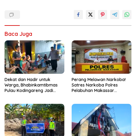
Baca Juga
Dekat dan Hadir untuk
Perang Melawan Narkoba!
Warga, Bhabinkamtibmas
Satres Narkoba Polres
Pulau Kodingareng Jadi
Pelabuhan Makassar
Sahabat Masyarakat
Bongkar 50 Kasus, Puluhan
Pelaku Ditangkap