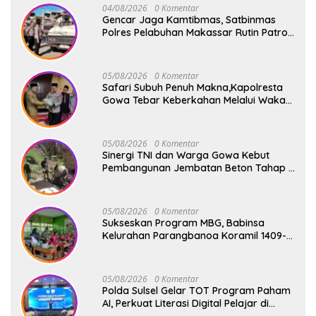
04/08/2026
0 Komentar
Gencar Jaga Kamtibmas, Satbinmas
Polres Pelabuhan Makassar Rutin Patroli
dan Binluh di Pelabuhan Paotere
05/08/2026
0 Komentar
Safari Subuh Penuh Makna,Kapolresta
Gowa Tebar Keberkahan Melalui Wakaf
Al-Qur’an
05/08/2026
0 Komentar
Sinergi TNI dan Warga Gowa Kebut
Pembangunan Jembatan Beton Tahap V
di Dua Titik Strategis
05/08/2026
0 Komentar
Sukseskan Program MBG, Babinsa
Kelurahan Parangbanoa Koramil 1409-
05/Pallangga Turun Langsung
Pendampingan di Sekolah
05/08/2026
0 Komentar
Polda Sulsel Gelar TOT Program Paham
AI, Perkuat Literasi Digital Pelajar di
Sulsel