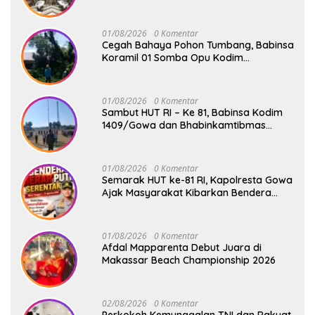
XIV/Hsn Terima Kunjungan Silaturahmi
Pangdivif 3/Kostrad
01/08/2026
0 Komentar
Cegah Bahaya Pohon Tumbang, Babinsa
Koramil 01 Somba Opu Kodim
1409/Gowa Gelar Karya Bakti Pangkas
Ranting Pohon Bersama Warga Bonto
Baddo
01/08/2026
0 Komentar
Sambut HUT RI – Ke 81, Babinsa Kodim
1409/Gowa dan Bhabinkamtibmas
Tempa Kedisiplinan Calon Paskibraka
Kecamatan Bontonompo
01/08/2026
0 Komentar
Semarak HUT ke-81 RI, Kapolresta Gowa
Ajak Masyarakat Kibarkan Bendera
Merah Putih
01/08/2026
0 Komentar
Afdal Mapparenta Debut Juara di
Makassar Beach Championship 2026
02/08/2026
0 Komentar
Perkokoh Kemunggalan TNI dan Rakyat,