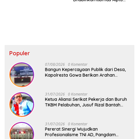
Firdaus Serap Aspirasi
Warga dan Jaga Kamtibmas
Populer
07/08/2026
0 Komentar
Bangun Kepercayaan Publik dari Desa,
Kapolresta Gowa Berikan Arahan
kepada Seluruh Bhabinkamtibmas
Jajaran Polresta Gowa
31/07/2026
0 Komentar
Ketua Aliansi Serikat Pekerja dan Buruh
TKBM Pelabuhan, Jusuf Rizal Bantah
Akan Ada Aksi Mogol Nasional
31/07/2026
0 Komentar
Pererat Sinergi Wujudkan
Profesionalisme TNI AD, Pangdam