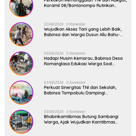
Koramil 08/Bontonompo Rutinkan
Safari Subuh
02/08/2026
0 Komentar
Wujudkan Akses Tani yang Lebih Baik,
Babinsa dan Warga Dusun Allu Bahu-
Membahu Buka Jalan Swadaya
03/08/2026
0 Komentar
Hadapi Musim Kemarau, Babinsa Desa
Romanglasa Edukasi Warga Soal
Bahaya Kebakaran dan Kesehatan
03/08/2026
0 Komentar
Perkuat Sinergitas TNI dan Sekolah,
Babinsa Tompobulu Dampingi
Penyaluran MBG di SD Center Malakaji
03/08/2026
0 Komentar
Bhabinkamtibmas Butung Sambangi
Warga, Ajak Wujudkan Kamtibmas
Aman dan Kondusif