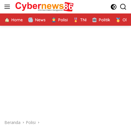
Langsung
ke
konten
Home
News
Polisi
TNI
Politik
Ola
Beranda
Polisi