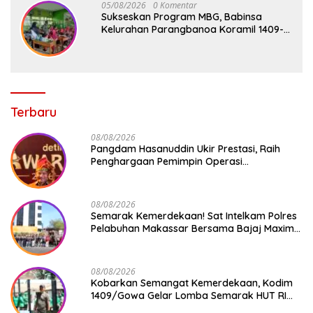
05/08/2026
0 Komentar
Sukseskan Program MBG, Babinsa
Kelurahan Parangbanoa Koramil 1409-
05/Pallangga Turun Langsung
Pendampingan di Sekolah
Terbaru
08/08/2026
Pangdam Hasanuddin Ukir Prestasi, Raih
Penghargaan Pemimpin Operasi
Kemanusiaan Inspiratif 2026
08/08/2026
Semarak Kemerdekaan! Sat Intelkam Polres
Pelabuhan Makassar Bersama Bajaj Maxim
Bagikan 250 Bendera Merah Putih
08/08/2026
Kobarkan Semangat Kemerdekaan, Kodim
1409/Gowa Gelar Lomba Semarak HUT RI
Ke-81