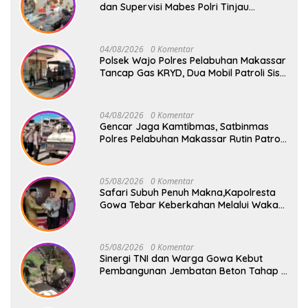
dan Supervisi Mabes Polri Tinjau
Layanan 110, SPKT, Samapta dan
Command Center Polresta Gowa
04/08/2026
0 Komentar
Polsek Wajo Polres Pelabuhan Makassar
Tancap Gas KRYD, Dua Mobil Patroli Sisir
Titik Rawan Cegah Kejahatan
04/08/2026
0 Komentar
Gencar Jaga Kamtibmas, Satbinmas
Polres Pelabuhan Makassar Rutin Patroli
dan Binluh di Pelabuhan Paotere
05/08/2026
0 Komentar
Safari Subuh Penuh Makna,Kapolresta
Gowa Tebar Keberkahan Melalui Wakaf
Al-Qur’an
05/08/2026
0 Komentar
Sinergi TNI dan Warga Gowa Kebut
Pembangunan Jembatan Beton Tahap V
di Dua Titik Strategis