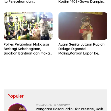
Itu Pelecehan dan
Kodim 1409/Gowa Dampingi
Penghinaan
Kegiatan SPPG di Desa
Bontosunggu
Polres Pelabuhan Makassar
Ayam Senilai Jutaan Rupiah
Berbagi Kebahagiaan,
Diduga Digondol
Bagikan Bantuan dan Makan
Maling,Korban Lapor ke
Siang untuk Masyarakat
Polsek Bontomarannu
Populer
08/08/2026
0 Komentar
Pangdam Hasanuddin Ukir Prestasi, Raih