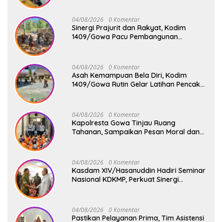
Bergizi Gratis di SD Inpres Biringkaloro
04/08/2026
0 Komentar
Sinergi Prajurit dan Rakyat, Kodim
1409/Gowa Pacu Pembangunan
Jembatan Gantung Tahap V di Dua
Lokasi Vital
04/08/2026
0 Komentar
Asah Kemampuan Bela Diri, Kodim
1409/Gowa Rutin Gelar Latihan Pencak
Silat Militer Tingkatkan Profesionalisme
Prajurit
04/08/2026
0 Komentar
Kapolresta Gowa Tinjau Ruang
Tahanan, Sampaikan Pesan Moral dan
Harapan Baru
04/08/2026
0 Komentar
Kasdam XIV/Hasanuddin Hadiri Seminar
Nasional KDKMP, Perkuat Sinergi
Pembangunan Ekonomi Desa
04/08/2026
0 Komentar
Pastikan Pelayanan Prima, Tim Asistensi