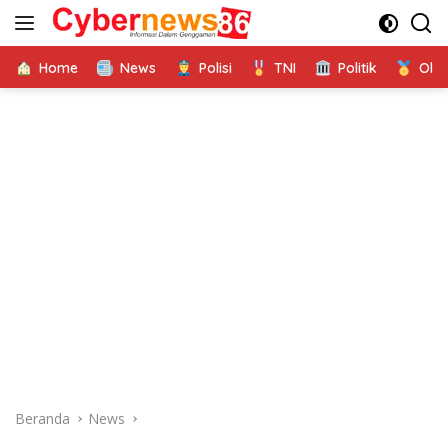
Langsung
ke
konten
Home
News
Polisi
TNI
Politik
Ola
Beranda
News