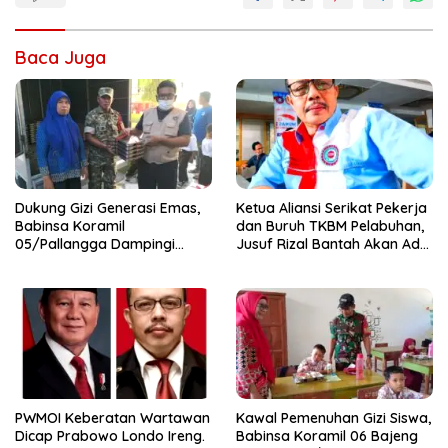
Baca Juga
Dukung Gizi Generasi Emas,
Ketua Aliansi Serikat Pekerja
Babinsa Koramil
dan Buruh TKBM Pelabuhan,
05/Pallangga Dampingi
Jusuf Rizal Bantah Akan Ada
Penyaluran MBG di
Aksi Mogol Nasional
Bontoramba
PWMOI Keberatan Wartawan
Kawal Pemenuhan Gizi Siswa,
Dicap Prabowo Londo Ireng.
Babinsa Koramil 06 Bajeng