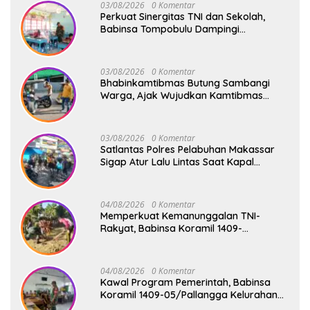
03/08/2026
0 Komentar
Perkuat Sinergitas TNI dan Sekolah,
Babinsa Tompobulu Dampingi
Penyaluran MBG di SD Center Malakaji
03/08/2026
0 Komentar
Bhabinkamtibmas Butung Sambangi
Warga, Ajak Wujudkan Kamtibmas
Aman dan Kondusif
03/08/2026
0 Komentar
Satlantas Polres Pelabuhan Makassar
Sigap Atur Lalu Lintas Saat Kapal
Sandar, Penumpang Aman dan Lancar
04/08/2026
0 Komentar
Memperkuat Kemanunggalan TNI-
Rakyat, Babinsa Koramil 1409-
08/Bontonompo Gelar Karya Bakti
Bersama Pemdes Jipang
04/08/2026
0 Komentar
Kawal Program Pemerintah, Babinsa
Koramil 1409-05/Pallangga Kelurahan
Tetebatu Pantau Penyaluran Makan