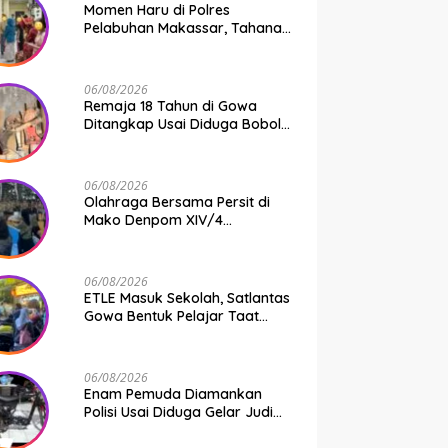
Momen Haru di Polres
Pelabuhan Makassar, Tahanan
Dipertemukan dengan
Keluarga Usai Acara
Pernikahan
06/08/2026
Remaja 18 Tahun di Gowa
Ditangkap Usai Diduga Bobol
Gudang Pertukangan, Kerugian
Korban Capai Rp 6 Juta
06/08/2026
Olahraga Bersama Persit di
Mako Denpom XIV/4
Makassar, Momentum Pererat
Kebersamaan dan Syukuri
Pertambahan Usia
06/08/2026
ETLE Masuk Sekolah, Satlantas
Gowa Bentuk Pelajar Taat
Aturan
06/08/2026
Enam Pemuda Diamankan
Polisi Usai Diduga Gelar Judi
Balap Liar di Gowa, Uang