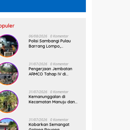
opuler
06/08/2026
0 Komentar
Polisi Sambangi Pulau
Barrang Lompo,
Bhabinkamtibmas Aiptu
Firdaus Serap Aspirasi
Warga dan Jaga
31/07/2026
0 Komentar
Kamtibmas
Pengerjaan Jembatan
ARMCO Tahap IV di
Wilayah Kodim 1409/Gowa
Rampung 100%, Warga
Desa Mamampang Kini
31/07/2026
0 Komentar
Punya Akses Baru
Kemanunggalan di
Kecamatan Manuju dan
Bungaya Kabupaten
Gowa, Pembangunan Dua
Jembatan Gantung Terus
31/07/2026
0 Komentar
Digenjot
Kobarkan Semangat
Gotong Royong,