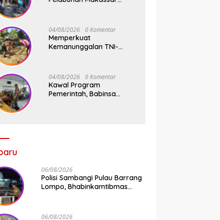
Sigap Atur Lalu Lintas Saat
Kapal Sandar, Penumpang
Aman dan Lancar
04/08/2026
0 Komentar
Memperkuat
Kemanunggalan TNI-
Rakyat, Babinsa Koramil
1409-08/Bontonompo
Gelar Karya Bakti
04/08/2026
0 Komentar
Bersama Pemdes Jipang
Kawal Program
Pemerintah, Babinsa
Koramil 1409-
05/Pallangga Kelurahan
Tetebatu Pantau
Penyaluran Makan Bergizi
Gratis di SD Inpres
Biringkaloro
baru
06/08/2026
Polisi Sambangi Pulau Barrang
Lompo, Bhabinkamtibmas
Aiptu Firdaus Serap Aspirasi
Warga dan Jaga Kamtibmas
06/08/2026