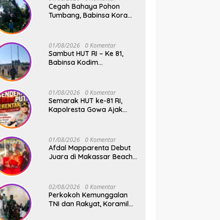
Cegah Bahaya Pohon
Tumbang, Babinsa Koramil
01 Somba Opu Kodim
1409/Gowa Gelar Karya
Bakti Pangkas Ranting
01/08/2026
0 Komentar
Pohon Bersama Warga
Sambut HUT RI – Ke 81,
Bonto Baddo
Babinsa Kodim
1409/Gowa dan
Bhabinkamtibmas Tempa
Kedisiplinan Calon
01/08/2026
0 Komentar
Paskibraka Kecamatan
Semarak HUT ke-81 RI,
Bontonompo
Kapolresta Gowa Ajak
Masyarakat Kibarkan
Bendera Merah Putih
01/08/2026
0 Komentar
Afdal Mapparenta Debut
Juara di Makassar Beach
Championship 2026
02/08/2026
0 Komentar
Perkokoh Kemunggalan
TNI dan Rakyat, Koramil
08/Bontonompo Rutinkan