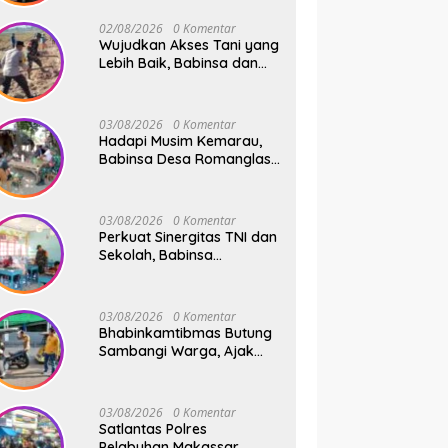
Safari Subuh
02/08/2026
0 Komentar
Wujudkan Akses Tani yang
Lebih Baik, Babinsa dan
Warga Dusun Allu Bahu-
Membahu Buka Jalan
Swadaya
03/08/2026
0 Komentar
Hadapi Musim Kemarau,
Babinsa Desa Romanglasa
Edukasi Warga Soal
Bahaya Kebakaran dan
Kesehatan
03/08/2026
0 Komentar
Perkuat Sinergitas TNI dan
Sekolah, Babinsa
Tompobulu Dampingi
Penyaluran MBG di SD
Center Malakaji
03/08/2026
0 Komentar
Bhabinkamtibmas Butung
Sambangi Warga, Ajak
Wujudkan Kamtibmas
Aman dan Kondusif
03/08/2026
0 Komentar
Satlantas Polres
Pelabuhan Makassar