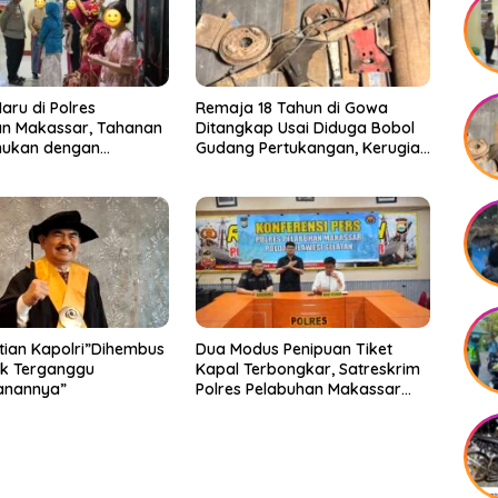
ru di Polres
Remaja 18 Tahun di Gowa
an Makassar, Tahanan
Ditangkap Usai Diduga Bobol
mukan dengan
Gudang Pertukangan, Kerugian
 Usai Acara
Korban Capai Rp 6 Juta
an
ian Kapolri”Dihembus
Dua Modus Penipuan Tiket
ak Terganggu
Kapal Terbongkar, Satreskrim
nannya”
Polres Pelabuhan Makassar
Ungkap Kasus Menonjol