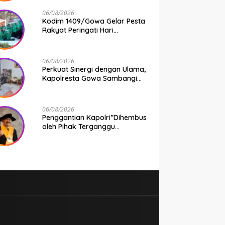
Taruhan Rp 9,1 Juta Disita
06/08/2026
Kodim 1409/Gowa Gelar Pesta
Rakyat Peringati Hari
Kemerdekaan RI di Area
KDKMP
06/08/2026
Perkuat Sinergi dengan Ulama,
Kapolresta Gowa Sambangi
Ketua Tanfidziyah PCNU Gowa
06/08/2026
Penggantian Kapolri”Dihembus
oleh Pihak Terganggu
Kenyamanannya”