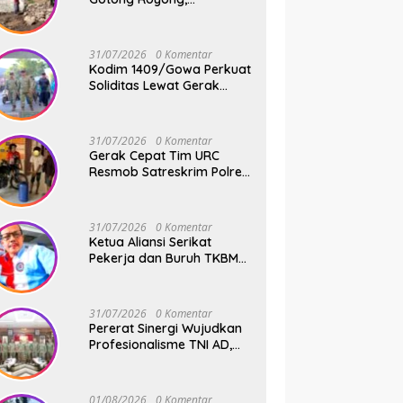
Pembangunan Jembatan
Beton Kodim 1409/Gowa
Terus Berjalan
31/07/2026
0 Komentar
Kodim 1409/Gowa Perkuat
Soliditas Lewat Gerak
Jalan Santai dan Senam
Bersama Keluarga Besar
Kodim Gowa
31/07/2026
0 Komentar
Gerak Cepat Tim URC
Resmob Satreskrim Polres
Pelabuhan Makassar
Bekuk Pencuri Solar dan
Dongkrak Truk
31/07/2026
0 Komentar
Ketua Aliansi Serikat
Pekerja dan Buruh TKBM
Pelabuhan, Jusuf Rizal
Bantah Akan Ada Aksi
Mogol Nasional
31/07/2026
0 Komentar
Pererat Sinergi Wujudkan
Profesionalisme TNI AD,
Pangdam XIV/Hsn Terima
Kunjungan Silaturahmi
Pangdivif 3/Kostrad
01/08/2026
0 Komentar