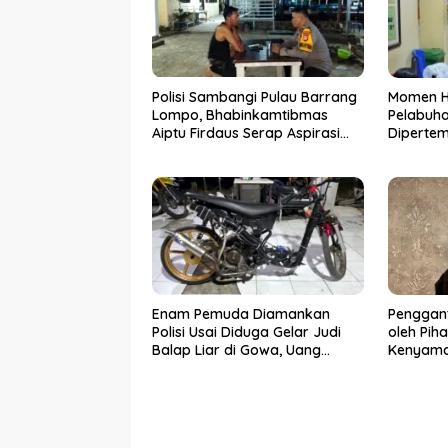
Polisi Sambangi Pulau Barrang
Momen Ha
Lompo, Bhabinkamtibmas
Pelabuh
Aiptu Firdaus Serap Aspirasi
Diperte
Warga dan Jaga Kamtibmas
Keluarga
Pernikah
Enam Pemuda Diamankan
Penggant
Polisi Usai Diduga Gelar Judi
oleh Pih
Balap Liar di Gowa, Uang
Kenyama
Taruhan Rp 9,1 Juta Disita