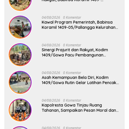
08/Bontonompo Gelar Karya Bakti
Bersama Pemdes Jipang
04/08/2026
0 Komentar
Kawal Program Pemerintah, Babinsa
Koramil 1409-05/Pallangga Kelurahan
Tetebatu Pantau Penyaluran Makan
Bergizi Gratis di SD Inpres Biringkaloro
04/08/2026
0 Komentar
Sinergi Prajurit dan Rakyat, Kodim
1409/Gowa Pacu Pembangunan
Jembatan Gantung Tahap V di Dua
Lokasi Vital
04/08/2026
0 Komentar
Asah Kemampuan Bela Diri, Kodim
1409/Gowa Rutin Gelar Latihan Pencak
Silat Militer Tingkatkan Profesionalisme
Prajurit
04/08/2026
0 Komentar
Kapolresta Gowa Tinjau Ruang
Tahanan, Sampaikan Pesan Moral dan
Harapan Baru
04/08/2026
0 Komentar