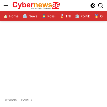
Langsung
ke
konten
Home
News
Polisi
TNI
Politik
Ola
Beranda
Polisi