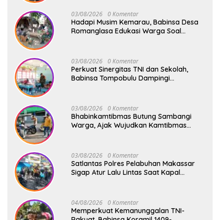
03/08/2026
0 Komentar
Hadapi Musim Kemarau, Babinsa Desa
Romanglasa Edukasi Warga Soal
Bahaya Kebakaran dan Kesehatan
03/08/2026
0 Komentar
Perkuat Sinergitas TNI dan Sekolah,
Babinsa Tompobulu Dampingi
Penyaluran MBG di SD Center Malakaji
03/08/2026
0 Komentar
Bhabinkamtibmas Butung Sambangi
Warga, Ajak Wujudkan Kamtibmas
Aman dan Kondusif
03/08/2026
0 Komentar
Satlantas Polres Pelabuhan Makassar
Sigap Atur Lalu Lintas Saat Kapal
Sandar, Penumpang Aman dan Lancar
04/08/2026
0 Komentar
Memperkuat Kemanunggalan TNI-
Rakyat, Babinsa Koramil 1409-