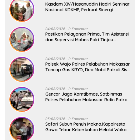
Kasdam XIV/Hasanuddin Hadiri Seminar
Nasional KDKMP, Perkuat Sinergi
Pembangunan Ekonomi Desa
04/08/2026
0 Komentar
Pastikan Pelayanan Prima, Tim Asistensi
dan Supervisi Mabes Polri Tinjau
Layanan 110, SPKT, Samapta dan
Command Center Polresta Gowa
04/08/2026
0 Komentar
Polsek Wajo Polres Pelabuhan Makassar
Tancap Gas KRYD, Dua Mobil Patroli Sisir
Titik Rawan Cegah Kejahatan
04/08/2026
0 Komentar
Gencar Jaga Kamtibmas, Satbinmas
Polres Pelabuhan Makassar Rutin Patroli
dan Binluh di Pelabuhan Paotere
05/08/2026
0 Komentar
Safari Subuh Penuh Makna,Kapolresta
Gowa Tebar Keberkahan Melalui Wakaf
Al-Qur’an