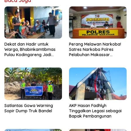
Baca Juga
Dekat dan Hadir untuk
Perang Melawan Narkoba!
Warga, Bhabinkamtibmas
Satres Narkoba Polres
Pulau Kodingareng Jadi
Pelabuhan Makassar
Sahabat Masyarakat
Bongkar 50 Kasus, Puluhan
Pelaku Ditangkap
Satlantas Gowa Warning
AKP Hasan Fadhlyh
Sopir Dump Truk Bandel
Tinggalkan Legasi sebagai
Bapak Pembangunan