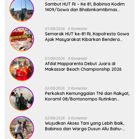
Sambut HUT RI – Ke 81, Babinsa Kodim
1409/Gowa dan Bhabinkamtibmas
Tempa Kedisiplinan Calon Paskibraka
Kecamatan Bontonompo
01/08/2026
0 Komentar
Semarak HUT ke-81 RI, Kapolresta Gowa
Ajak Masyarakat Kibarkan Bendera
Merah Putih
01/08/2026
0 Komentar
Afdal Mapparenta Debut Juara di
Makassar Beach Championship 2026
02/08/2026
0 Komentar
Perkokoh Kemunggalan TNI dan Rakyat,
Koramil 08/Bontonompo Rutinkan
Safari Subuh
02/08/2026
0 Komentar
Wujudkan Akses Tani yang Lebih Baik,
Babinsa dan Warga Dusun Allu Bahu-
Membahu Buka Jalan Swadaya